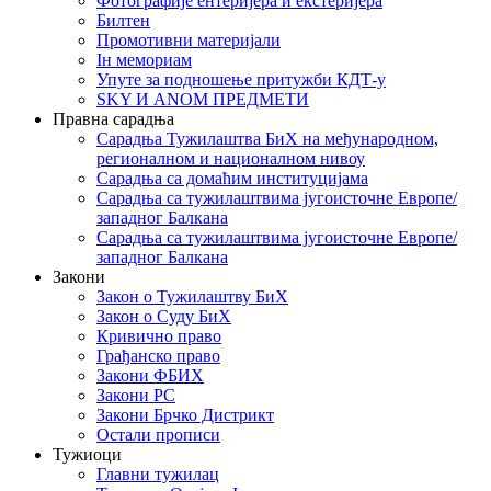
Фотографије ентеријера и екстеријера
Билтен
Промотивни материјали
Iн мемориам
Упуте за подношење притужби КДТ-у
SKY И ANOM ПРЕДМЕТИ
Правна сарадња
Сарадња Тужилаштва БиХ на међународном,
регионалном и националном нивоу
Сарадња са домаћим институцијама
Сарадња са тужилаштвима југоисточне Европе/
западног Балкана
Сарадња са тужилаштвима југоисточне Европе/
западног Балкана
Закони
Закон о Тужилаштву БиХ
Закон о Суду БиХ
Кривично право
Грађанско право
Закони ФБИХ
Закони РС
Закони Брчко Дистрикт
Остали прописи
Тужиоци
Главни тужилац