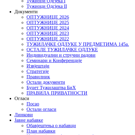
Тужиоци Oдсјекa I
Тужиоци Oдсјекa II
Документи
ОПТУЖНИЦЕ 2026
ОПТУЖНИЦЕ 2025
ОПТУЖНИЦЕ 2024
ОПТУЖНИЦЕ 2023
ОПТУЖНИЦЕ 2022
ТУЖИЛАЧКЕ ОДЛУКЕ У ПРЕДМЕТИМА 145а.
ОСТАЛЕ ТУЖИЛАЧКЕ ОДЛУКЕ
Индивидуални и стручни радови
Семинари и Конференције
Извјештаји
Стратегије
Правилник
Остали документи
Буџет Тужилаштва БиХ
ПРАВИЛА ПРИВАТНОСТИ
Огласи
Посао
Остали огласи
Линкови
Јавне набавке
Обавјештења о набавци
План набавки