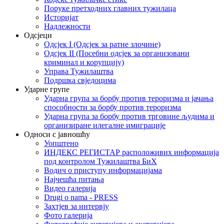
Поруке претходних главних тужилаца
Историјат
Надлежности
Одсјеци
Одсјек I (Одсјек за ратне злочине)
Одсјек II (Посебни одсјек за организовани
криминал и корупцију)
Управа Тужилаштва
Подршка свједоцима
Ударне групе
Ударна група за борбу против тероризма и јачања
способности за борбу против тероризма
Ударна група за борбу против трговине људима и
организиране илегалне имиграције
Односи с јавношћу
Уопштено
ИНДЕКС РЕГИСТАР расположивих информација
под контролом Тужилаштва БиХ
Водич о приступу информацијама
Најчешћа питања
Видео галерија
Drugi o nama - PRESS
Захтјев за интервју
Фото галерија