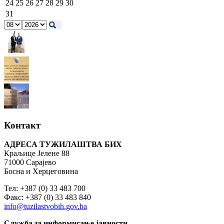
24
25
26
27
28
29
30
31
Контакт
АДРЕСА ТУЖИЛАШТВА БИХ
Краљице Јелене 88
71000 Сарајево
Босна и Херцеговина
Тел: +387 (0) 33 483 700
Факс: +387 (0) 33 483 840
info@tuzilastvobih.gov.ba
Служба
за
информисање
јавности