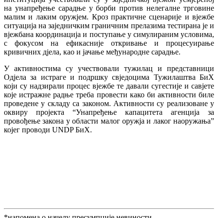
на унапређење сарадње у борби против нелегалне трговине
малим и лаким оружјем. Кроз практичне сценарије и вјежбе
ситуација на заједничким граничним прелазима тестирана је и
вјежбана координација и поступање у симулираним условима,
с фокусом на ефикасније откривање и процесуирање
кривичних дјела, као и јачање међународне сарадње.
У активностима су учествовали тужилац и представници
Одјела за истраге и подршку свједоцима Тужилаштва БиХ
који су надзирали процес вјежбе те давали сугестије и савјете
које истражне радње треба провести како би активности биле
проведене у складу са законом. Активности су реализоване у
оквиру пројекта “Унапређење капацитета агенција за
провођење закона у области малог оружја и лаког наоружања”
којег проводи UNDP БиХ.
*напомена о начелу пресумпције невиности