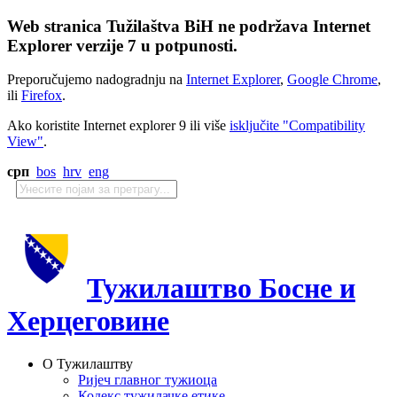
Web stranica Tužilaštva BiH ne podržava Internet
Explorer verzije 7 u potpunosti.
Preporučujemo nadogradnju na
Internet Explorer
,
Google Chrome
,
ili
Firefox
.
Ako koristite Internet explorer 9 ili više
isključite "Compatibility
View"
.
срп
bos
hrv
eng
Тужилаштво Босне и
Херцеговине
О Тужилаштву
Ријеч главног тужиоца
Кодекс тужилачке етике