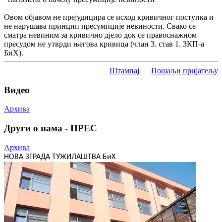
Овом објавом не прејудицира се исход кривичног поступка и
не нарушава принцип пресумпције невиности. Свако се
сматра невиним за кривично дјело док се правоснажном
пресудом не утврди његова кривица (члан 3. став 1. ЗКП-а
БиХ).
Штампај
Пошаљи пријатељу
Видео
Архива
Други о нама - ПРЕС
Архива
НОВА ЗГРАДА ТУЖИЛАШТВА БиХ