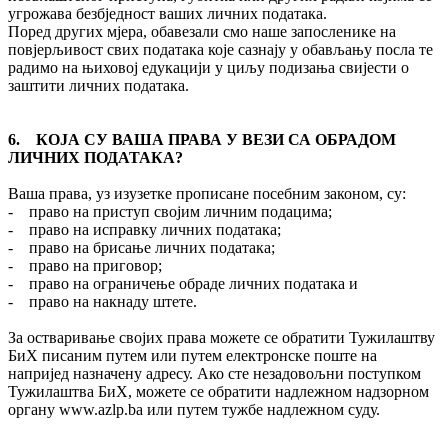
угрожава безбједност ваших личних података.
Поред других мјера, обавезали смо наше запосленике на
повјерљивост свих података које сазнају у обављању посла те
радимо на њиховој едукацији у циљу подизања свијести о
заштити личних података.
6. КОЈА СУ ВАША ПРАВА У ВЕЗИ СА ОБРАДОМ
ЛИЧНИХ ПОДАТАКА?
Ваша права, уз изузетке прописане посебним законом, су:
- право на приступ својим личним подацима;
- право на исправку личних података;
- право на брисање личних података;
- право на приговор;
- право на ограничење обраде личних података и
- право на накнаду штете.
За остваривање својих права можете се обратити Тужилаштву
БиХ писаним путем или путем електронске поште на
напријед назначену адресу. Ако сте незадовољни поступком
Тужилаштва БиХ, можете се обратити надлежном надзорном
органу www.azlp.ba или путем тужбе надлежном суду.