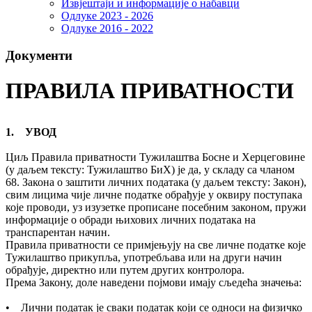
Извјештаји и информације о набавци
Одлуке 2023 - 2026
Одлуке 2016 - 2022
Документи
ПРАВИЛА ПРИВАТНОСТИ
1. УВОД
Циљ Правила приватности Тужилаштва Босне и Херцеговине
(у даљем тексту: Тужилаштво БиХ) је да, у складу са чланом
68. Закона о заштити личних података (у даљем тексту: Закон),
свим лицима чије личне податке обрађује у оквиру поступака
које проводи, уз изузетке прописане посебним законом, пружи
информације о обради њихових личних података на
транспарентан начин.
Правила приватности се примјењују на све личне податке које
Тужилаштво прикупља, употребљава или на други начин
обрађује, директно или путем других контролора.
Према Закону, доле наведени појмови имају сљедећа значења:
• Лични податак је сваки податак који се односи на физичко