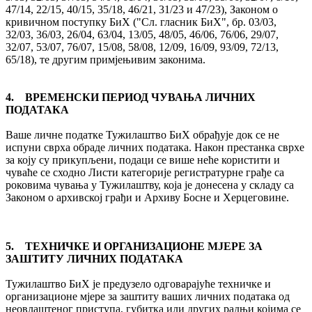
47/14, 22/15, 40/15, 35/18, 46/21, 31/23 и 47/23), Законом о
кривичном поступку БиХ ("Сл. гласник БиХ", бр. 03/03,
32/03, 36/03, 26/04, 63/04, 13/05, 48/05, 46/06, 76/06, 29/07,
32/07, 53/07, 76/07, 15/08, 58/08, 12/09, 16/09, 93/09, 72/13,
65/18), те другим примјењивим законима.
4. ВРЕМЕНСКИ ПЕРИОД ЧУВАЊА ЛИЧНИХ
ПОДАТАКА
Ваше личне податке Тужилаштво БиХ обрађује док се не
испуни сврха обраде личних података. Након престанка сврхе
за коју су прикупљени, подаци се више неће користити и
чуваће се сходно Листи категорије регистратурне грађе са
роковима чувања у Тужилаштву, која је донесена у складу са
Законом о архивској грађи и Архиву Босне и Херцеговине.
5.
ТЕХНИЧКЕ И ОРГАНИЗАЦИОНЕ МЈЕРЕ ЗА
ЗАШТИТУ ЛИЧНИХ ПОДАТАКА
Тужилаштво БиХ је предузело одговарајуће техничке и
организационе мјере за заштиту ваших личних података од
неовлаштеног приступа, губитка или других радњи којима се