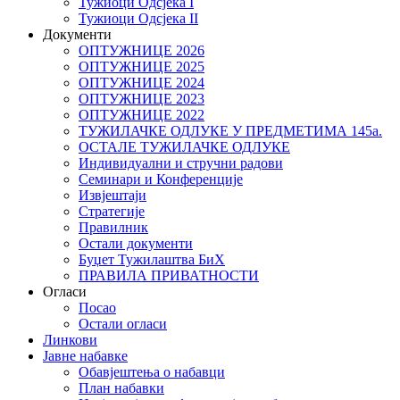
Тужиоци Oдсјекa I
Тужиоци Oдсјекa II
Документи
ОПТУЖНИЦЕ 2026
ОПТУЖНИЦЕ 2025
ОПТУЖНИЦЕ 2024
ОПТУЖНИЦЕ 2023
ОПТУЖНИЦЕ 2022
ТУЖИЛАЧКЕ ОДЛУКЕ У ПРЕДМЕТИМА 145а.
ОСТАЛЕ ТУЖИЛАЧКЕ ОДЛУКЕ
Индивидуални и стручни радови
Семинари и Конференције
Извјештаји
Стратегије
Правилник
Остали документи
Буџет Тужилаштва БиХ
ПРАВИЛА ПРИВАТНОСТИ
Огласи
Посао
Остали огласи
Линкови
Јавне набавке
Обавјештења о набавци
План набавки