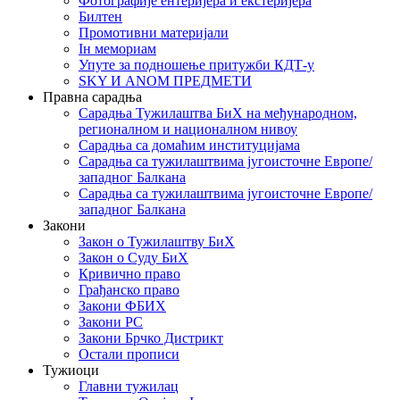
Фотографије ентеријера и екстеријера
Билтен
Промотивни материјали
Iн мемориам
Упуте за подношење притужби КДТ-у
SKY И ANOM ПРЕДМЕТИ
Правна сарадња
Сарадња Тужилаштва БиХ на међународном,
регионалном и националном нивоу
Сарадња са домаћим институцијама
Сарадња са тужилаштвима југоисточне Европе/
западног Балкана
Сарадња са тужилаштвима југоисточне Европе/
западног Балкана
Закони
Закон о Тужилаштву БиХ
Закон о Суду БиХ
Кривично право
Грађанско право
Закони ФБИХ
Закони РС
Закони Брчко Дистрикт
Остали прописи
Тужиоци
Главни тужилац