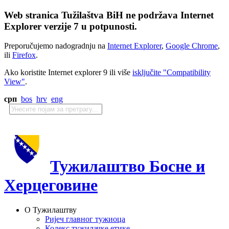
Web stranica Tužilaštva BiH ne podržava Internet
Explorer verzije 7 u potpunosti.
Preporučujemo nadogradnju na
Internet Explorer
,
Google Chrome
,
ili
Firefox
.
Ako koristite Internet explorer 9 ili više
isključite "Compatibility
View"
.
срп
bos
hrv
eng
Тужилаштво Босне и
Херцеговине
О Тужилаштву
Ријеч главног тужиоца
Кодекс тужилачке етике