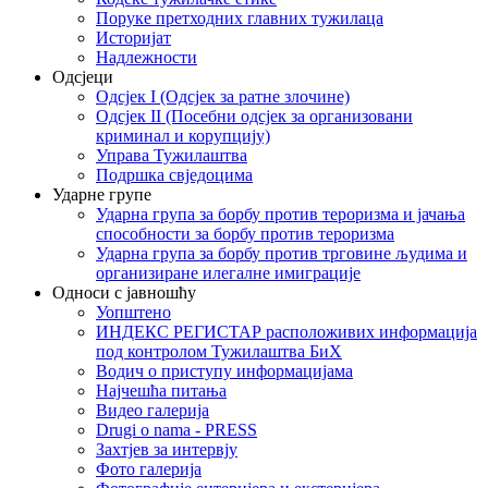
Поруке претходних главних тужилаца
Историјат
Надлежности
Одсјеци
Одсјек I (Одсјек за ратне злочине)
Одсјек II (Посебни одсјек за организовани
криминал и корупцију)
Управа Тужилаштва
Подршка свједоцима
Ударне групе
Ударна група за борбу против тероризма и јачања
способности за борбу против тероризма
Ударна група за борбу против трговине људима и
организиране илегалне имиграције
Односи с јавношћу
Уопштено
ИНДЕКС РЕГИСТАР расположивих информација
под контролом Тужилаштва БиХ
Водич о приступу информацијама
Најчешћа питања
Видео галерија
Drugi o nama - PRESS
Захтјев за интервју
Фото галерија