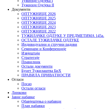
Тужиоци Oдсјекa I
Тужиоци Oдсјекa II
Документи
ОПТУЖНИЦЕ 2026
ОПТУЖНИЦЕ 2025
ОПТУЖНИЦЕ 2024
ОПТУЖНИЦЕ 2023
ОПТУЖНИЦЕ 2022
ТУЖИЛАЧКЕ ОДЛУКЕ У ПРЕДМЕТИМА 145а.
ОСТАЛЕ ТУЖИЛАЧКЕ ОДЛУКЕ
Индивидуални и стручни радови
Семинари и Конференције
Извјештаји
Стратегије
Правилник
Остали документи
Буџет Тужилаштва БиХ
ПРАВИЛА ПРИВАТНОСТИ
Огласи
Посао
Остали огласи
Линкови
Јавне набавке
Обавјештења о набавци
План набавки