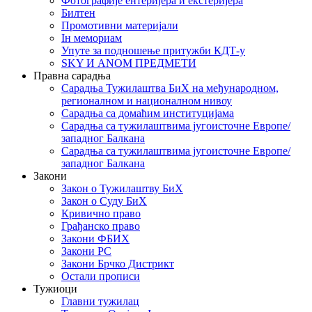
Фотографије ентеријера и екстеријера
Билтен
Промотивни материјали
Iн мемориам
Упуте за подношење притужби КДТ-у
SKY И ANOM ПРЕДМЕТИ
Правна сарадња
Сарадња Тужилаштва БиХ на међународном,
регионалном и националном нивоу
Сарадња са домаћим институцијама
Сарадња са тужилаштвима југоисточне Европе/
западног Балкана
Сарадња са тужилаштвима југоисточне Европе/
западног Балкана
Закони
Закон о Тужилаштву БиХ
Закон о Суду БиХ
Кривично право
Грађанско право
Закони ФБИХ
Закони РС
Закони Брчко Дистрикт
Остали прописи
Тужиоци
Главни тужилац