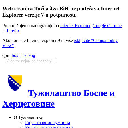
Web stranica Tužilaštva BiH ne podržava Internet
Explorer verzije 7 u potpunosti.
Preporučujemo nadogradnju na
Internet Explorer
,
Google Chrome
,
ili
Firefox
.
Ako koristite Internet explorer 9 ili više
isključite "Compatibility
View"
.
срп
bos
hrv
eng
Тужилаштво Босне и
Херцеговине
О Тужилаштву
Ријеч главног тужиоца
Кодекс тужилачке етике