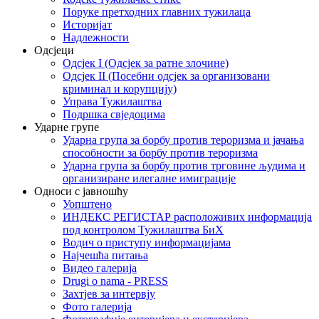
Поруке претходних главних тужилаца
Историјат
Надлежности
Одсјеци
Одсјек I (Одсјек за ратне злочине)
Одсјек II (Посебни одсјек за организовани
криминал и корупцију)
Управа Тужилаштва
Подршка свједоцима
Ударне групе
Ударна група за борбу против тероризма и јачања
способности за борбу против тероризма
Ударна група за борбу против трговине људима и
организиране илегалне имиграције
Односи с јавношћу
Уопштено
ИНДЕКС РЕГИСТАР расположивих информација
под контролом Тужилаштва БиХ
Водич о приступу информацијама
Најчешћа питања
Видео галерија
Drugi o nama - PRESS
Захтјев за интервју
Фото галерија