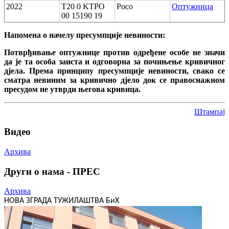
2022
T20 0 KTPO
Росо
Оптужница
00 15190 19
Напомена о начелу пресумпције невиности:
Потврђивање оптужнице против одређене особе не значи
да је та особа заиста и одговорна за почињење кривичног
дјела. Према принципу пресумпције невиности, свако се
сматра невиним за кривично дјело док се правоснажном
пресудом не утврди његова кривица.
Штампај
Видео
Архива
Други о нама - ПРЕС
Архива
НОВА ЗГРАДА ТУЖИЛАШТВА БиХ