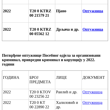
2022
T20 0 KTRZ
Пјано
Оптужница
00 21579 21
2022
T20 0 KTRZ
Дрљача и др.
Оптужница
00 05562 12
Потврђене оптужнице Посебног одјела за организовани
криминал, привредни криминал и корупцију у 2022.
години
ГОДИНА
БРОЈ
ЛИЦЕ
ДОКУМЕНТ
ПРЕДМЕТА
2022
T20 0 KTOV
Раилић и др.
Оптужница
00 23256 22
2022
T20 0 KT
Халиловић и
Оптужница
00 22890 22
др.