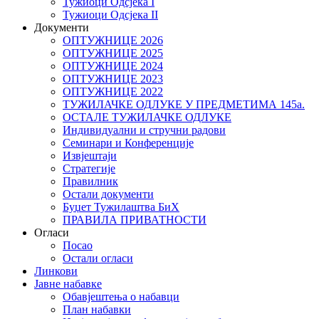
Тужиоци Oдсјекa I
Тужиоци Oдсјекa II
Документи
ОПТУЖНИЦЕ 2026
ОПТУЖНИЦЕ 2025
ОПТУЖНИЦЕ 2024
ОПТУЖНИЦЕ 2023
ОПТУЖНИЦЕ 2022
ТУЖИЛАЧКЕ ОДЛУКЕ У ПРЕДМЕТИМА 145а.
ОСТАЛЕ ТУЖИЛАЧКЕ ОДЛУКЕ
Индивидуални и стручни радови
Семинари и Конференције
Извјештаји
Стратегије
Правилник
Остали документи
Буџет Тужилаштва БиХ
ПРАВИЛА ПРИВАТНОСТИ
Огласи
Посао
Остали огласи
Линкови
Јавне набавке
Обавјештења о набавци
План набавки