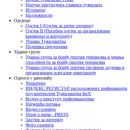
Поруке претходних главних тужилаца
Историјат
Надлежности
Одсјеци
Одсјек I (Одсјек за ратне злочине)
Одсјек II (Посебни одсјек за организовани
криминал и корупцију)
Управа Тужилаштва
Подршка свједоцима
Ударне групе
Ударна група за борбу против тероризма и јачања
способности за борбу против тероризма
Ударна група за борбу против трговине људима и
организиране илегалне имиграције
Односи с јавношћу
Уопштено
ИНДЕКС РЕГИСТАР расположивих информација
под контролом Тужилаштва БиХ
Водич о приступу информацијама
Најчешћа питања
Видео галерија
Drugi o nama - PRESS
Захтјев за интервју
Фото галерија