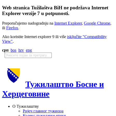
Web stranica Tužilaštva BiH ne podržava Internet
Explorer verzije 7 u potpunosti.
Preporučujemo nadogradnju na
Internet Explorer
,
Google Chrome
,
ili
Firefox
.
Ako koristite Internet explorer 9 ili više
isključite "Compatibility
View"
.
срп
bos
hrv
eng
Тужилаштво Босне и
Херцеговине
О Тужилаштву
Ријеч главног тужиоца
Кодекс тужилачке етике