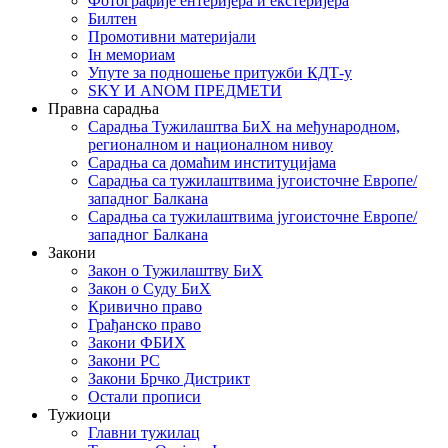
Фотографије ентеријера и екстеријера
Билтен
Промотивни материјали
Iн мемориам
Упуте за подношење притужби КДТ-у
SKY И ANOM ПРЕДМЕТИ
Правна сарадња
Сарадња Тужилаштва БиХ на међународном,
регионалном и националном нивоу
Сарадња са домаћим институцијама
Сарадња са тужилаштвима југоисточне Европе/
западног Балкана
Сарадња са тужилаштвима југоисточне Европе/
западног Балкана
Закони
Закон о Тужилаштву БиХ
Закон о Суду БиХ
Кривично право
Грађанско право
Закони ФБИХ
Закони РС
Закони Брчко Дистрикт
Остали прописи
Тужиоци
Главни тужилац