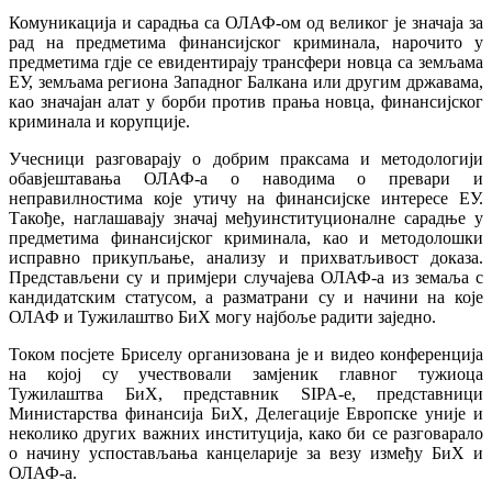
Комуникација и сарадња са ОЛАФ-ом од великог је значаја за
рад на предметима финансијског криминала, нарочито у
предметима гдје се евидентирају трансфери новца са земљама
ЕУ, земљама региона Западног Балкана или другим државама,
као значајан алат у борби против прања новца, финансијског
криминала и корупције.
Учесници разговарају о добрим праксама и методологији
обавјештавања ОЛАФ-а о наводима о превари и
неправилностима које утичу на финансијске интересе ЕУ.
Такође, наглашавају значај међуинституционалне сарадње у
предметима финансијског криминала, као и методолошки
исправно прикупљање, анализу и прихватљивост доказа.
Представљени су и примјери случајева ОЛАФ-а из земаља с
кандидатским статусом, а разматрани су и начини на које
ОЛАФ и Тужилаштво БиХ могу најбоље радити заједно.
Током посјете Бриселу организована је и видео конференција
на којој су учествовали замјеник главног тужиоца
Тужилаштва БиХ, представник SIPA-е, представници
Министарства финансија БиХ, Делегације Европске уније и
неколико других важних институција, како би се разговарало
о начину успостављања канцеларије за везу између БиХ и
ОЛАФ-а.