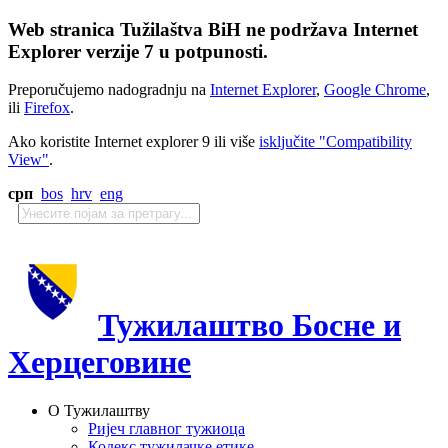
Web stranica Tužilaštva BiH ne podržava Internet
Explorer verzije 7 u potpunosti.
Preporučujemo nadogradnju na
Internet Explorer
,
Google Chrome
,
ili
Firefox
.
Ako koristite Internet explorer 9 ili više
isključite "Compatibility
View"
.
срп
bos
hrv
eng
Тужилаштво Босне и
Херцеговине
О Тужилаштву
Ријеч главног тужиоца
Кодекс тужилачке етике