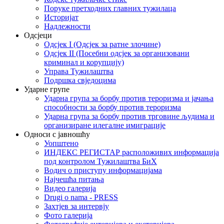
Поруке претходних главних тужилаца
Историјат
Надлежности
Одсјеци
Одсјек I (Одсјек за ратне злочине)
Одсјек II (Посебни одсјек за организовани
криминал и корупцију)
Управа Тужилаштва
Подршка свједоцима
Ударне групе
Ударна група за борбу против тероризма и јачања
способности за борбу против тероризма
Ударна група за борбу против трговине људима и
организиране илегалне имиграције
Односи с јавношћу
Уопштено
ИНДЕКС РЕГИСТАР расположивих информација
под контролом Тужилаштва БиХ
Водич о приступу информацијама
Најчешћа питања
Видео галерија
Drugi o nama - PRESS
Захтјев за интервју
Фото галерија