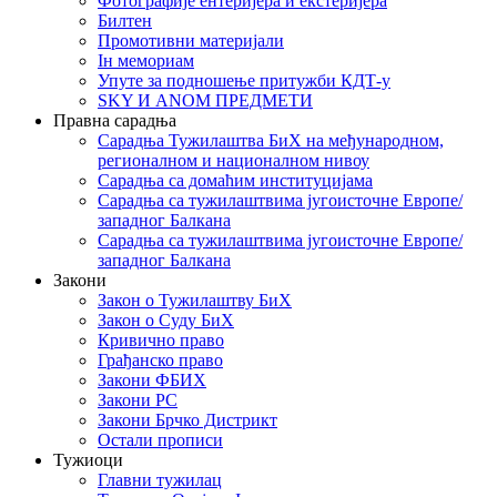
Фотографије ентеријера и екстеријера
Билтен
Промотивни материјали
Iн мемориам
Упуте за подношење притужби КДТ-у
SKY И ANOM ПРЕДМЕТИ
Правна сарадња
Сарадња Тужилаштва БиХ на међународном,
регионалном и националном нивоу
Сарадња са домаћим институцијама
Сарадња са тужилаштвима југоисточне Европе/
западног Балкана
Сарадња са тужилаштвима југоисточне Европе/
западног Балкана
Закони
Закон о Тужилаштву БиХ
Закон о Суду БиХ
Кривично право
Грађанско право
Закони ФБИХ
Закони РС
Закони Брчко Дистрикт
Остали прописи
Тужиоци
Главни тужилац