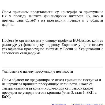
Овом приликом представљени су критерији за приступање
ЕУ у погледу заштите финансијских интереса ЕУ, као и
преглед рада ОЛАФ-а на превенцији превара и у области
царина.
Посјета је организована у оквиру пројекта EU4Justice, који се
реализује уз финансијску подршку Европске уније с циљем
усклађивања правосудног система у Босни и Херцеговини с
европским стандардима.
*напомена о начелу пресумпције невиности
Овом објавом не прејудицира се исход кривичног поступка и
не нарушава принцип пресумпције невиности. Свако се
сматра невиним за кривично дјело док се правоснажном
пресудом не утврди његова кривица (члан 3. став 1. ЗКП-а
БиХ).