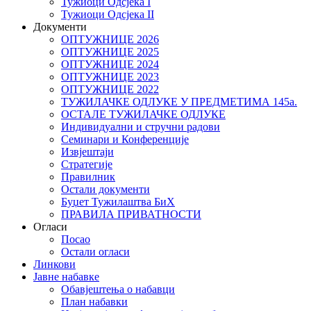
Тужиоци Oдсјекa I
Тужиоци Oдсјекa II
Документи
ОПТУЖНИЦЕ 2026
ОПТУЖНИЦЕ 2025
ОПТУЖНИЦЕ 2024
ОПТУЖНИЦЕ 2023
ОПТУЖНИЦЕ 2022
ТУЖИЛАЧКЕ ОДЛУКЕ У ПРЕДМЕТИМА 145а.
ОСТАЛЕ ТУЖИЛАЧКЕ ОДЛУКЕ
Индивидуални и стручни радови
Семинари и Конференције
Извјештаји
Стратегије
Правилник
Остали документи
Буџет Тужилаштва БиХ
ПРАВИЛА ПРИВАТНОСТИ
Огласи
Посао
Остали огласи
Линкови
Јавне набавке
Обавјештења о набавци
План набавки