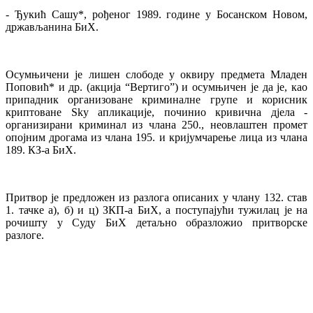
- Ђукић Сашу*, рођеног 1989. године у Босанском Новом,
држављанина БиХ.
Осумњичени је лишен слободе у оквиру предмета Младен
Поповић* и др. (акција “Вертиго”) и осумњичен је да је, као
припадник организоване криминалне групе и корисник
криптоване Sky апликације, починио кривична дјела -
организирани криминал из члана 250., неовлаштен промет
опојним дрогама из члана 195. и кријумчарење лица из члана
189. КЗ-а БиХ.
Притвор је предложен из разлога описаних у члану 132. став
1. тачке а), б) и ц) ЗКП-а БиХ, а поступајући тужилац је на
рочишту у Суду БиХ детаљно образложио притворске
разлоге.