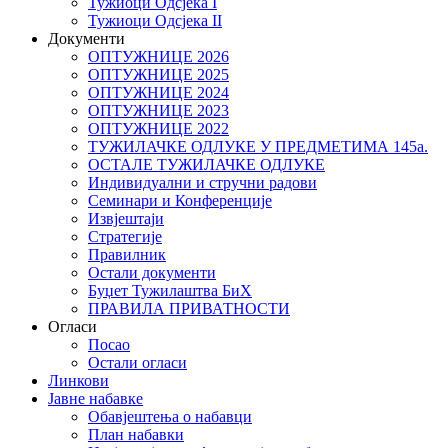
Тужиоци Oдсјекa I
Тужиоци Oдсјекa II
Документи
ОПТУЖНИЦЕ 2026
ОПТУЖНИЦЕ 2025
ОПТУЖНИЦЕ 2024
ОПТУЖНИЦЕ 2023
ОПТУЖНИЦЕ 2022
ТУЖИЛАЧКЕ ОДЛУКЕ У ПРЕДМЕТИМА 145а.
ОСТАЛЕ ТУЖИЛАЧКЕ ОДЛУКЕ
Индивидуални и стручни радови
Семинари и Конференције
Извјештаји
Стратегије
Правилник
Остали документи
Буџет Тужилаштва БиХ
ПРАВИЛА ПРИВАТНОСТИ
Огласи
Посао
Остали огласи
Линкови
Јавне набавке
Обавјештења о набавци
План набавки