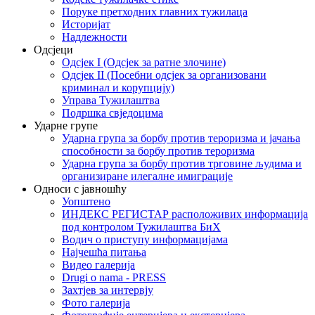
Поруке претходних главних тужилаца
Историјат
Надлежности
Одсјеци
Одсјек I (Одсјек за ратне злочине)
Одсјек II (Посебни одсјек за организовани
криминал и корупцију)
Управа Тужилаштва
Подршка свједоцима
Ударне групе
Ударна група за борбу против тероризма и јачања
способности за борбу против тероризма
Ударна група за борбу против трговине људима и
организиране илегалне имиграције
Односи с јавношћу
Уопштено
ИНДЕКС РЕГИСТАР расположивих информација
под контролом Тужилаштва БиХ
Водич о приступу информацијама
Најчешћа питања
Видео галерија
Drugi o nama - PRESS
Захтјев за интервју
Фото галерија