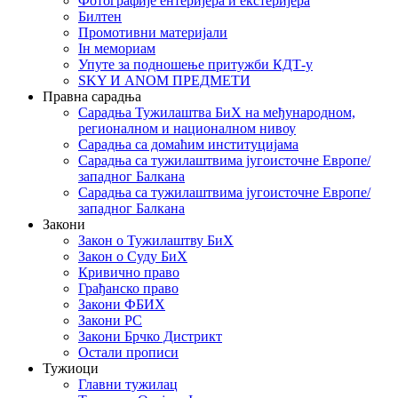
Фотографије ентеријера и екстеријера
Билтен
Промотивни материјали
Iн мемориам
Упуте за подношење притужби КДТ-у
SKY И ANOM ПРЕДМЕТИ
Правна сарадња
Сарадња Тужилаштва БиХ на међународном,
регионалном и националном нивоу
Сарадња са домаћим институцијама
Сарадња са тужилаштвима југоисточне Европе/
западног Балкана
Сарадња са тужилаштвима југоисточне Европе/
западног Балкана
Закони
Закон о Тужилаштву БиХ
Закон о Суду БиХ
Кривично право
Грађанско право
Закони ФБИХ
Закони РС
Закони Брчко Дистрикт
Остали прописи
Тужиоци
Главни тужилац