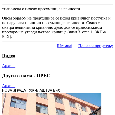
*напомена о начелу пресумпције невиности
Овом објавом не прејудицира се исход кривичног поступка и
не нарушава принцип пресумпције невиности. Свако се
сматра невиним за кривично дјело док се правоснажном
пресудом не утврди његова кривица (члан 3. став 1. ЗКП-а
БиХ).
Штампај
Пошаљи пријатељу
Видео
Архива
Други о нама - ПРЕС
Архива
НОВА ЗГРАДА ТУЖИЛАШТВА БиХ