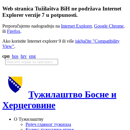
Web stranica Tužilaštva BiH ne podržava Internet
Explorer verzije 7 u potpunosti.
Preporučujemo nadogradnju na
Internet Explorer
,
Google Chrome
,
ili
Firefox
.
Ako koristite Internet explorer 9 ili više
isključite "Compatibility
View"
.
срп
bos
hrv
eng
Тужилаштво Босне и
Херцеговине
О Тужилаштву
Ријеч главног тужиоца
Кодекс тужилачке етике