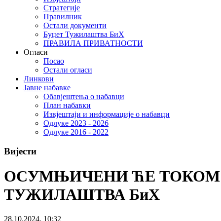
Стратегије
Правилник
Остали документи
Буџет Тужилаштва БиХ
ПРАВИЛА ПРИВАТНОСТИ
Огласи
Посао
Остали огласи
Линкови
Јавне набавке
Обавјештења о набавци
План набавки
Извјештаји и информације о набавци
Одлуке 2023 - 2026
Одлуке 2016 - 2022
Вијести
ОСУМЊИЧЕНИ ЋЕ ТОКОМ 
ТУЖИЛАШТВА БиХ
28.10.2024. 10:32