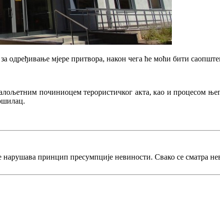
у за одређивање мјере притвора, након чега ће моћи бити саопшт
 малољетним починиоцем терористичког акта, као и процесом ње
ршилац.
е нарушава принцип пресумпције невиности. Свако се сматра не