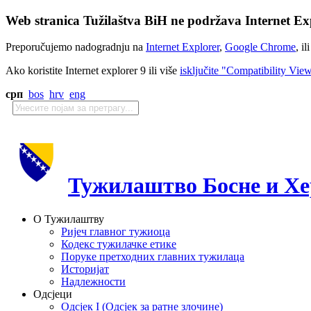
Web stranica Tužilaštva BiH ne podržava Internet Exp
Preporučujemo nadogradnju na
Internet Explorer
,
Google Chrome
, il
Ako koristite Internet explorer 9 ili više
isključite "Compatibility Vie
срп
bos
hrv
eng
Тужилаштво Босне и Хе
О Тужилаштву
Ријеч главног тужиоца
Кодекс тужилачке етике
Поруке претходних главних тужилаца
Историјат
Надлежности
Одсјеци
Одсјек I (Одсјек за ратне злочине)