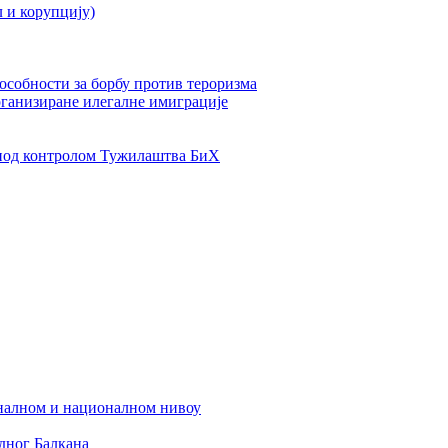
л и корупцију)
пособности за борбу против тероризма
рганизиране илегалне имиграције
од контролом Тужилаштва БиХ
налном и националном нивоу
дног Балкана