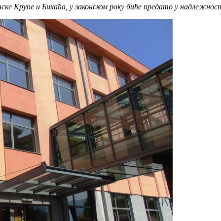
анске Крупе и Бихаћа, у законском року биће предато у надлежно