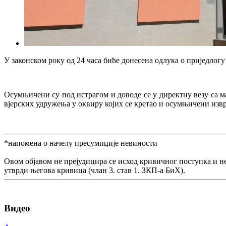
У законском року од 24 часа биће донесена одлука о приједлог
Осумњичени су под истрагом и доводе се у директну везу са
вјерских удружења у оквиру којих се кретао и осумњичени изв
*напомена о начелу пресумпције невиности
Овом објавом не прејудицира се исход кривичног поступка и н
утврди његова кривица (члан 3. став 1. ЗКП-а БиХ).
Видео