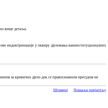
ено више детаља.
гове индоктринације у оквиру дјеловања ванинституционалних
виним за кривично дјело док се правоснажном пресудом не
Штампај
Пошаљи пријатељу