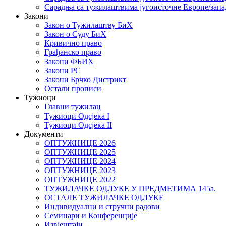
Сарадња са тужилаштвима југоисточне Европе/запа
Закони
Закон о Тужилаштву БиХ
Закон о Суду БиХ
Кривично право
Грађанско право
Закони ФБИХ
Закони РС
Закони Брчко Дистрикт
Остали прописи
Тужиоци
Главни тужилац
Тужиоци Oдсјекa I
Тужиоци Oдсјекa II
Документи
ОПТУЖНИЦЕ 2026
ОПТУЖНИЦЕ 2025
ОПТУЖНИЦЕ 2024
ОПТУЖНИЦЕ 2023
ОПТУЖНИЦЕ 2022
ТУЖИЛАЧКЕ ОДЛУКЕ У ПРЕДМЕТИМА 145а.
ОСТАЛЕ ТУЖИЛАЧКЕ ОДЛУКЕ
Индивидуални и стручни радови
Семинари и Конференције
Извјештаји