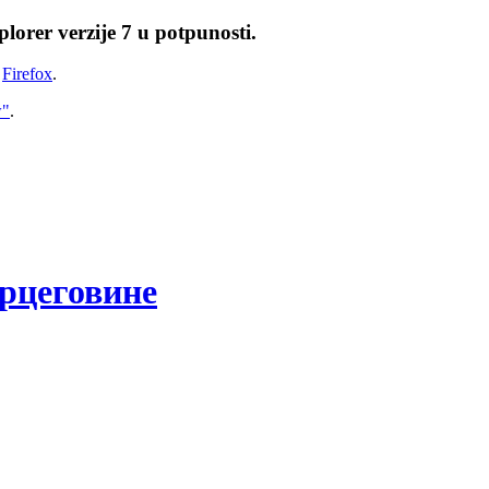
lorer verzije 7 u potpunosti.
i
Firefox
.
w"
.
рцеговине