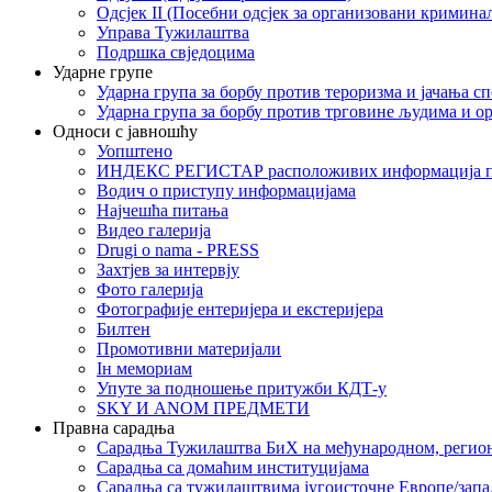
Одсјек II (Посебни одсјек за организовани кримина
Управа Тужилаштва
Подршка свједоцима
Ударне групе
Ударна група за борбу против тероризма и јачања с
Ударна група за борбу против трговине људима и о
Односи с јавношћу
Уопштено
ИНДЕКС РЕГИСТАР расположивих информација п
Водич о приступу информацијама
Најчешћа питања
Видео галерија
Drugi o nama - PRESS
Захтјев за интервју
Фото галерија
Фотографије ентеријера и екстеријера
Билтен
Промотивни материјали
Iн мемориам
Упуте за подношење притужби КДТ-у
SKY И ANOM ПРЕДМЕТИ
Правна сарадња
Сарадња Тужилаштва БиХ на међународном, регио
Сарадња са домаћим институцијама
Сарадња са тужилаштвима југоисточне Европе/запа