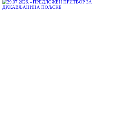
Контакт
АДРЕСА ТУЖИЛАШТВА БИХ
Краљице Јелене 88
71000 Сарајево
Босна и Херцеговина
Тел: +387 (0) 33 483 700
Факс: +387 (0) 33 483 840
info@tuzilastvobih.gov.ba
Служба
за
информисање
јавности
Телефон: +387 (0)33 483 751
Факс: +387 (0) 33483 840
РАД СА СТРАНКАМА