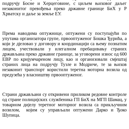
подручју Босне и Херцеговине, с циљем њиховог даљег
незаконитог превођења преко државне границе БиХ у Р
Хрватску и даље за земље ЕУ.
Према наводима оптужнице, оптужени су поступајући по
упутама организатора групе, првооптуженог Бошка Ђурића, а
који је дјеловао у договору и координацији са њему познатим
лицем, учествовали у илегалном пребацивању страних
држављана преко државне границе, за уговорени износ од 600
ЕВР по кријумчареном лицу, као и организовали смјештај
страних лица на подручју Тузле и Модриче, те за њихов
незаконит транспорт користили теретна моторна возила од
предузећа у власништву првооптуженог.
Страни држављани су откривени приликом редовне контроле
од стране полицијских службеника ГП БиХ на МГП Шамац, у
товарном дијелу теретног моторног возила са прикључним
возилом, којим су управљали оптужени Дарко и Ђоко
Шупица.