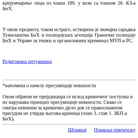
кријумчарење лица из члана 189. у вези са чланом 26. КЗ-а
БиХ.
У овом предмету, током истраге, остварена је значајна сарадња
Тужилаштва БиХ и полицијских агенција Граничне полиције
БиХ и Управе за тешки и организовани криминал МУП-а РС.
Редигована оптужница
*напомена о начелу пресумпције невиности
Овом објавом не прејудицира се исход кривичног поступка и
не нарушава принцип пресумпције невиности. Свако се
сматра невиним за кривично дјело док се правоснажном
пресудом не утврди његова кривица (члан 3. став 1. ЗКП-а
БиХ).
Штампај
Пошаљи пријатељу