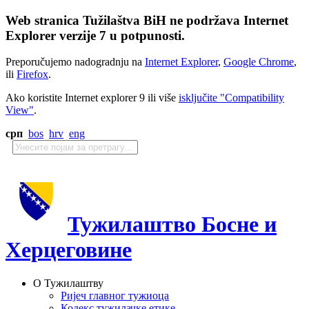
Web stranica Tužilaštva BiH ne podržava Internet
Explorer verzije 7 u potpunosti.
Preporučujemo nadogradnju na
Internet Explorer
,
Google Chrome
,
ili
Firefox
.
Ako koristite Internet explorer 9 ili više
isključite "Compatibility
View"
.
срп
bos
hrv
eng
Тужилаштво Босне и
Херцеговине
О Тужилаштву
Ријеч главног тужиоца
Кодекс тужилачке етике