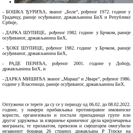
- БОШКА ЂУРИЋА, званог „Боле“, рођеног 1972. године у
Градачцу, раније осуђиваног, држављанина БиХ и Републике
Србије,
- ДАРКА ШУПИЦЕ, рођеног 1982. године у Брчком, раније
осуђиваног, држављанина БиХ,
- ЂОКЕ ШУПИЦЕ, рођеног 1982. године у Брчком, раније
осуђиваног, држављанина БиХ,
- РАДЕ ПЕРИЋА, рођеног 2001. године у Добоју,
држављанина БиХ, и
- ДАРКА МИШИЋА званог „Мараш“ и „Чваре“, рођеног 1986.
године у Власеници, раније осуђиваног, држављанина БиХ.
Оптужени се терете да су се у периоду од 06.02. до 08.02.2022.
године, у намјери прибављања противправне имовинске
користи, организовали и постали припадници групе или
другог удружења за извршење кривичног дјела кријумчарења
миграната, те прихватом, превозом и смјештајем омогућили
незаконит боравак 26 страних држављана Р Турске на