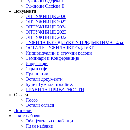
Тужиоци Oдсјекa I
Тужиоци Oдсјекa II
Документи
ОПТУЖНИЦЕ 2026
ОПТУЖНИЦЕ 2025
ОПТУЖНИЦЕ 2024
ОПТУЖНИЦЕ 2023
ОПТУЖНИЦЕ 2022
ТУЖИЛАЧКЕ ОДЛУКЕ У ПРЕДМЕТИМА 145а.
ОСТАЛЕ ТУЖИЛАЧКЕ ОДЛУКЕ
Индивидуални и стручни радови
Семинари и Конференције
Извјештаји
Стратегије
Правилник
Остали документи
Буџет Тужилаштва БиХ
ПРАВИЛА ПРИВАТНОСТИ
Огласи
Посао
Остали огласи
Линкови
Јавне набавке
Обавјештења о набавци
План набавки