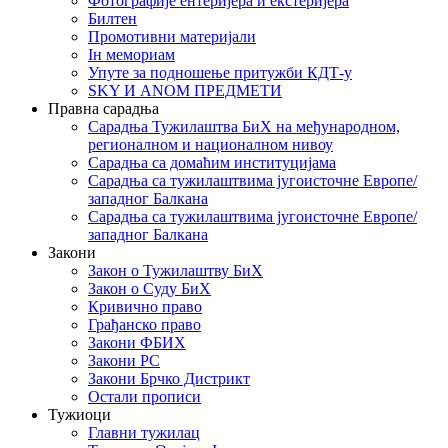
Фотографије ентеријера и екстеријера
Билтен
Промотивни материјали
Iн мемориам
Упуте за подношење притужби КДТ-у
SKY И ANOM ПРЕДМЕТИ
Правна сарадња
Сарадња Тужилаштва БиХ на међународном,
регионалном и националном нивоу
Сарадња са домаћим институцијама
Сарадња са тужилаштвима југоисточне Европе/
западног Балкана
Сарадња са тужилаштвима југоисточне Европе/
западног Балкана
Закони
Закон о Тужилаштву БиХ
Закон о Суду БиХ
Кривично право
Грађанско право
Закони ФБИХ
Закони РС
Закони Брчко Дистрикт
Остали прописи
Тужиоци
Главни тужилац