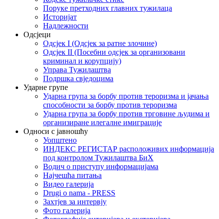
Поруке претходних главних тужилаца
Историјат
Надлежности
Одсјеци
Одсјек I (Одсјек за ратне злочине)
Одсјек II (Посебни одсјек за организовани
криминал и корупцију)
Управа Тужилаштва
Подршка свједоцима
Ударне групе
Ударна група за борбу против тероризма и јачања
способности за борбу против тероризма
Ударна група за борбу против трговине људима и
организиране илегалне имиграције
Односи с јавношћу
Уопштено
ИНДЕКС РЕГИСТАР расположивих информација
под контролом Тужилаштва БиХ
Водич о приступу информацијама
Најчешћа питања
Видео галерија
Drugi o nama - PRESS
Захтјев за интервју
Фото галерија