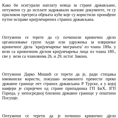
Како би осигурали наплату новца за стране држављане,
оптужени су до исплате задржавали њихове документе, те су
приликом претреса објеката куће које су користили пронађене
путне исправе кријумчарених страних држављана.
Оптужени се терете да су починили кривично дјело
организовање групе људи или удружења за извршење
кривичног дјела ‘кријумчарење миграната’ из члана 189а. у
вези са кривичним дјелом кријумчарења лица из члана 189.,
све у вези са члановима 26. и 29. истог Закона.
Оптужени Дарко Мишић се терети да је, ради стицања
имовинске користи, покушао незаконито превести преко
државне границе пет страних држављана Р Турске, а у којој
намјери је спријечен од стране припадника ГП БиХ, ЈГП
Горица, у непосредној близини државне границе у општини
Посушје.
Оптужени се терети да је починио кривично дјело