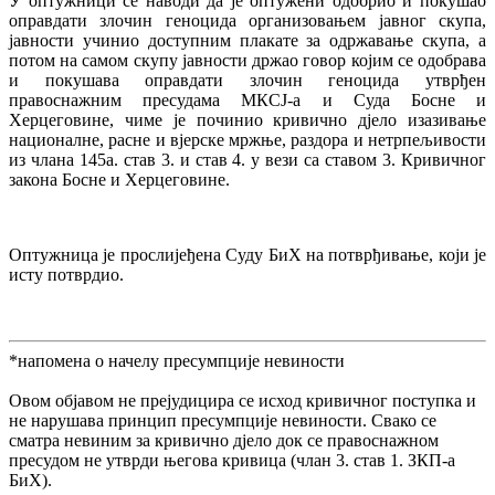
У оптужници се наводи да је оптужени одобрио и покушао
оправдати злочин геноцида организовањем јавног скупа,
јавности учинио доступним плакате за одржавање скупа, а
потом на самом скупу јавности држао говор којим се одобрава
и покушава оправдати злочин геноцида утврђен
правоснажним пресудама МКСЈ-а и Суда Босне и
Херцеговине, чиме је починио кривично дјело изазивање
националне, расне и вјерске мржње, раздора и нетрпељивости
из члана 145а. став 3. и став 4. у вези са ставом 3. Кривичног
закона Босне и Херцеговине.
Оптужница је прослијеђена Суду БиХ на потврђивање, који је
исту потврдио.
*напомена о начелу пресумпције невиности
Овом објавом не прејудицира се исход кривичног поступка и
не нарушава принцип пресумпције невиности. Свако се
сматра невиним за кривично дјело док се правоснажном
пресудом не утврди његова кривица (члан 3. став 1. ЗКП-а
БиХ).