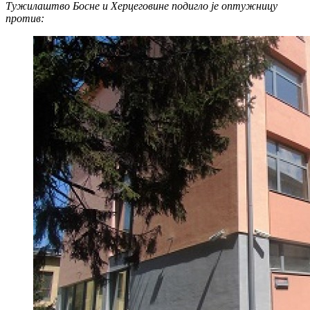
Тужилаштво Босне и Херцеговине подигло је оптужницу
против: