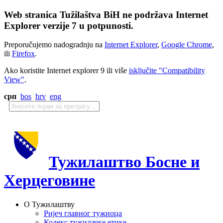
Web stranica Tužilaštva BiH ne podržava Internet
Explorer verzije 7 u potpunosti.
Preporučujemo nadogradnju na
Internet Explorer
,
Google Chrome
,
ili
Firefox
.
Ako koristite Internet explorer 9 ili više
isključite "Compatibility
View"
.
срп
bos
hrv
eng
Тужилаштво Босне и
Херцеговине
О Тужилаштву
Ријеч главног тужиоца
Кодекс тужилачке етике