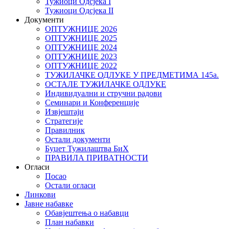
Тужиоци Oдсјекa I
Тужиоци Oдсјекa II
Документи
ОПТУЖНИЦЕ 2026
ОПТУЖНИЦЕ 2025
ОПТУЖНИЦЕ 2024
ОПТУЖНИЦЕ 2023
ОПТУЖНИЦЕ 2022
ТУЖИЛАЧКЕ ОДЛУКЕ У ПРЕДМЕТИМА 145а.
ОСТАЛЕ ТУЖИЛАЧКЕ ОДЛУКЕ
Индивидуални и стручни радови
Семинари и Конференције
Извјештаји
Стратегије
Правилник
Остали документи
Буџет Тужилаштва БиХ
ПРАВИЛА ПРИВАТНОСТИ
Огласи
Посао
Остали огласи
Линкови
Јавне набавке
Обавјештења о набавци
План набавки