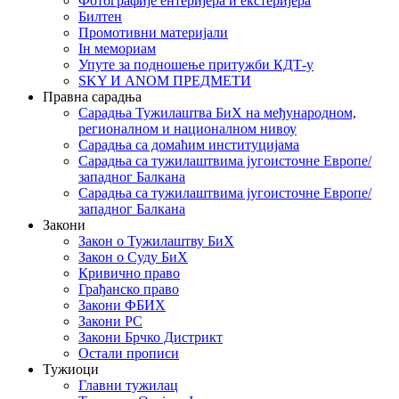
Фотографије ентеријера и екстеријера
Билтен
Промотивни материјали
Iн мемориам
Упуте за подношење притужби КДТ-у
SKY И ANOM ПРЕДМЕТИ
Правна сарадња
Сарадња Тужилаштва БиХ на међународном,
регионалном и националном нивоу
Сарадња са домаћим институцијама
Сарадња са тужилаштвима југоисточне Европе/
западног Балкана
Сарадња са тужилаштвима југоисточне Европе/
западног Балкана
Закони
Закон о Тужилаштву БиХ
Закон о Суду БиХ
Кривично право
Грађанско право
Закони ФБИХ
Закони РС
Закони Брчко Дистрикт
Остали прописи
Тужиоци
Главни тужилац