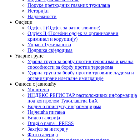
Поруке претходних главних тужилаца
Историјат
Надлежности
Одсјеци
Одсјек I (Одсјек за ратне злочине)
Одсјек II (Посебни одсјек за организовани
криминал и корупцију)
Управа Тужилаштва
Подршка свједоцима
Ударне групе
Ударна група за борбу против тероризма и јачања
способности за борбу против тероризма
Ударна група за борбу против трговине људима и
организиране илегалне имиграције
Односи с јавношћу
Уопштено
ИНДЕКС РЕГИСТАР расположивих информација
под контролом Тужилаштва БиХ
Водич о приступу информацијама
Најчешћа питања
Видео галерија
Drugi o nama - PRESS
Захтјев за интервју
Фото галерија