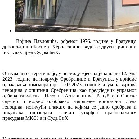
- Војина Павловића, рођеног 1976. године у Братунцу,
држављанина Босне и Херцеговине, води се други кривични
поступак пред Судом БиХ.
Оптужени се терети да је, у периоду мјесеца јуна па до 12. јула
2023. године на подручју Сребренице и Братунца, у вријеме
одржавања комеморације 11.07.2023. године и укопа жртава
геноцида у општини Сребреница, као предсједник управног
одбора Удружења „Источна Алтернатива“ Републике Српске
свјесно и вољно одобравао извршење кривичног дјела
геноцида, истичући плакате на којима се јавно одобрава и
покушава оправдати злочин утврђен правоснажним
пресудама МКСЈ-а и Суда БиХ.