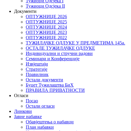
Тужиоци Oдсјекa I
Тужиоци Oдсјекa II
Документи
ОПТУЖНИЦЕ 2026
ОПТУЖНИЦЕ 2025
ОПТУЖНИЦЕ 2024
ОПТУЖНИЦЕ 2023
ОПТУЖНИЦЕ 2022
ТУЖИЛАЧКЕ ОДЛУКЕ У ПРЕДМЕТИМА 145а.
ОСТАЛЕ ТУЖИЛАЧКЕ ОДЛУКЕ
Индивидуални и стручни радови
Семинари и Конференције
Извјештаји
Стратегије
Правилник
Остали документи
Буџет Тужилаштва БиХ
ПРАВИЛА ПРИВАТНОСТИ
Огласи
Посао
Остали огласи
Линкови
Јавне набавке
Обавјештења о набавци
План набавки