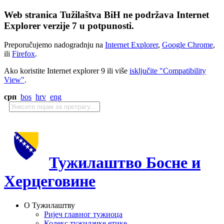
Web stranica Tužilaštva BiH ne podržava Internet
Explorer verzije 7 u potpunosti.
Preporučujemo nadogradnju na
Internet Explorer
,
Google Chrome
,
ili
Firefox
.
Ako koristite Internet explorer 9 ili više
isključite "Compatibility
View"
.
срп
bos
hrv
eng
Тужилаштво Босне и
Херцеговине
О Тужилаштву
Ријеч главног тужиоца
Кодекс тужилачке етике