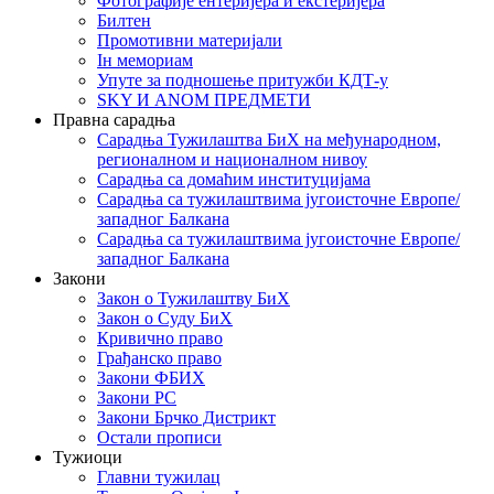
Фотографије ентеријера и екстеријера
Билтен
Промотивни материјали
Iн мемориам
Упуте за подношење притужби КДТ-у
SKY И ANOM ПРЕДМЕТИ
Правна сарадња
Сарадња Тужилаштва БиХ на међународном,
регионалном и националном нивоу
Сарадња са домаћим институцијама
Сарадња са тужилаштвима југоисточне Европе/
западног Балкана
Сарадња са тужилаштвима југоисточне Европе/
западног Балкана
Закони
Закон о Тужилаштву БиХ
Закон о Суду БиХ
Кривично право
Грађанско право
Закони ФБИХ
Закони РС
Закони Брчко Дистрикт
Остали прописи
Тужиоци
Главни тужилац