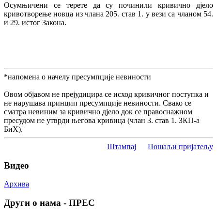
Осумњичени се терете да су починили кривично дјело
кривотворење новца из члана 205. став 1. у вези са чланом 54.
и 29. истог Закона.
*напомена о начелу пресумпције невиности
Овом објавом не прејудицира се исход кривичног поступка и
не нарушава принцип пресумпције невиности. Свако се
сматра невиним за кривично дјело док се правоснажном
пресудом не утврди његова кривица (члан 3. став 1. ЗКП-а
БиХ).
Штампај
Пошаљи пријатељу
Видео
Архива
Други о нама - ПРЕС