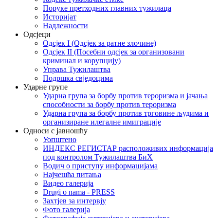
Поруке претходних главних тужилаца
Историјат
Надлежности
Одсјеци
Одсјек I (Одсјек за ратне злочине)
Одсјек II (Посебни одсјек за организовани
криминал и корупцију)
Управа Тужилаштва
Подршка свједоцима
Ударне групе
Ударна група за борбу против тероризма и јачања
способности за борбу против тероризма
Ударна група за борбу против трговине људима и
организиране илегалне имиграције
Односи с јавношћу
Уопштено
ИНДЕКС РЕГИСТАР расположивих информација
под контролом Тужилаштва БиХ
Водич о приступу информацијама
Најчешћа питања
Видео галерија
Drugi o nama - PRESS
Захтјев за интервју
Фото галерија