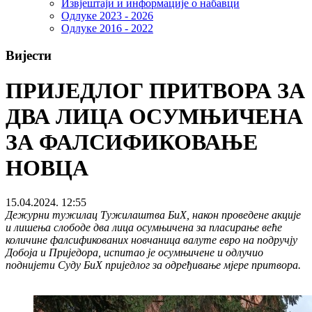
Извјештаји и информације о набавци
Одлуке 2023 - 2026
Одлуке 2016 - 2022
Вијести
ПРИЈЕДЛОГ ПРИТВОРА ЗА
ДВА ЛИЦА ОСУМЊИЧЕНА
ЗА ФАЛСИФИКОВАЊЕ
НОВЦА
15.04.2024. 12:55
Дежурни тужилац Тужилаштва БиХ, након проведене акције
и лишења слободе два лица осумњичена за пласирање веће
количине фалсификованих новчаница валуте евро на подручју
Добоја и Приједора, испитао је осумњичене и одлучио
поднијети Суду БиХ приједлог за одређивање мјере притвора.