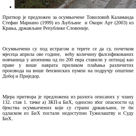
Притвор је предложен за осумњичене Товиловић Каламанда
Стефан Мариано (1999) из Љубљане и Окорн Арт (2003) из
Крања, држављане Републике Словеније.
Осумњичени су под истрагом и терете се да су, почетком
мјесеца априла ове године, већу количину фалсификованих
новчаница у апоенима од по 200 евра ставили у оптицај као
праве у више наврата приликом плаћања различитих
производа на више бензинских пумпи на подручју општине
Добој и Приједор.
Мјера притвора је предложена из разлога описаних у члану
132. став 1. тачке а) ЗКП-а БиХ, односно због опасности од
бјекства осумњичених који су страни држављани, те би
одласком из БиХ постали недоступни Тужилаштву и Суду
БиХ.