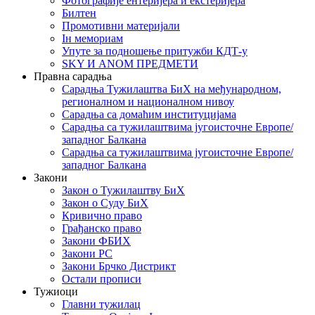
Фотографије ентеријера и екстеријера
Билтен
Промотивни материјали
Iн мемориам
Упуте за подношење притужби КДТ-у
SKY И ANOM ПРЕДМЕТИ
Правна сарадња
Сарадња Тужилаштва БиХ на међународном,
регионалном и националном нивоу
Сарадња са домаћим институцијама
Сарадња са тужилаштвима југоисточне Европе/
западног Балкана
Сарадња са тужилаштвима југоисточне Европе/
западног Балкана
Закони
Закон о Тужилаштву БиХ
Закон о Суду БиХ
Кривично право
Грађанско право
Закони ФБИХ
Закони РС
Закони Брчко Дистрикт
Остали прописи
Тужиоци
Главни тужилац