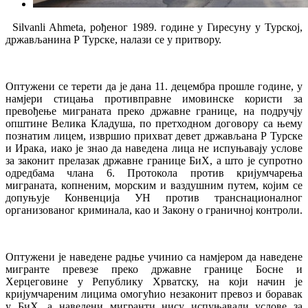
Silvanli Ahmeta, рођеног 1989. године у Гиресуну у Турској,
држављанина Р Турске, налази се у притвору.
Оптужени се терети да је дана 11. децембра прошле године, у
намјери стицања противправне имовинске користи за
превођење миграната преко државне границе, на подручју
општине Велика Кладуша, по претходном договору са њему
познатим лицем, извршио прихват девет држављана Р Турске
и Ирака, иако је знао да наведена лица не испуњавају услове
за законит прелазак државне границе БиХ, а што је супротно
одредбама члана 6. Протокола против кријумчарења
миграната, копненим, морским и ваздушним путем, којим се
допуњује Конвенција УН против транснационалног
организованог криминала, као и Закону о граничној контроли.
Оптужени је наведене радње учинио са намјером да наведене
мигранте превезе преко државне границе Босне и
Херцеговине у Републику Хрватску, на који начин је
кријумчареним лицима омогућио незаконит превоз и боравак
у БиХ, а наведени мигранти нису испуњавали услове за