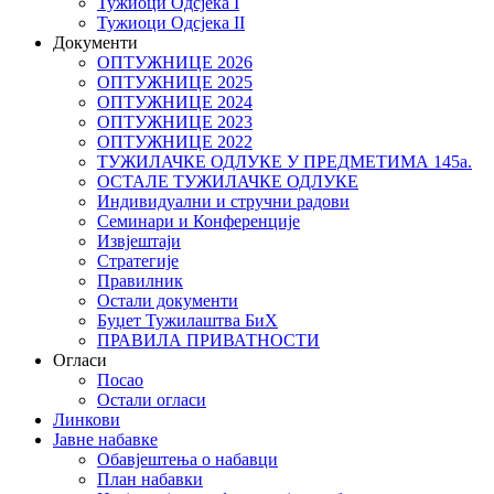
Тужиоци Oдсјекa I
Тужиоци Oдсјекa II
Документи
ОПТУЖНИЦЕ 2026
ОПТУЖНИЦЕ 2025
ОПТУЖНИЦЕ 2024
ОПТУЖНИЦЕ 2023
ОПТУЖНИЦЕ 2022
ТУЖИЛАЧКЕ ОДЛУКЕ У ПРЕДМЕТИМА 145а.
ОСТАЛЕ ТУЖИЛАЧКЕ ОДЛУКЕ
Индивидуални и стручни радови
Семинари и Конференције
Извјештаји
Стратегије
Правилник
Остали документи
Буџет Тужилаштва БиХ
ПРАВИЛА ПРИВАТНОСТИ
Огласи
Посао
Остали огласи
Линкови
Јавне набавке
Обавјештења о набавци
План набавки