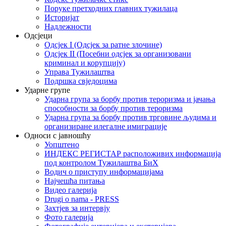
Поруке претходних главних тужилаца
Историјат
Надлежности
Одсјеци
Одсјек I (Одсјек за ратне злочине)
Одсјек II (Посебни одсјек за организовани
криминал и корупцију)
Управа Тужилаштва
Подршка свједоцима
Ударне групе
Ударна група за борбу против тероризма и јачања
способности за борбу против тероризма
Ударна група за борбу против трговине људима и
организиране илегалне имиграције
Односи с јавношћу
Уопштено
ИНДЕКС РЕГИСТАР расположивих информација
под контролом Тужилаштва БиХ
Водич о приступу информацијама
Најчешћа питања
Видео галерија
Drugi o nama - PRESS
Захтјев за интервју
Фото галерија