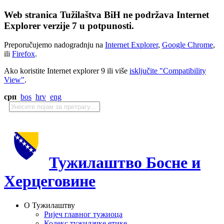
Web stranica Tužilaštva BiH ne podržava Internet
Explorer verzije 7 u potpunosti.
Preporučujemo nadogradnju na
Internet Explorer
,
Google Chrome
,
ili
Firefox
.
Ako koristite Internet explorer 9 ili više
isključite "Compatibility
View"
.
срп
bos
hrv
eng
Тужилаштво Босне и
Херцеговине
О Тужилаштву
Ријеч главног тужиоца
Кодекс тужилачке етике