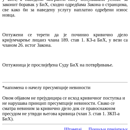
законит боравак у БиХ, сходно одредбама Закона о странцима,
све како би за наведену услугу наплатио одређени износ
новца.
Оптужени се терети да је починио кривично дјело
кријумчарење лицаиз члана 189. став 1. КЗ-а БиХ, у вези са
чланом 26. истог Закона.
Оптужница је прослијеђена Суду БиХ на потврђивање.
*напомена о начелу пресумпције невиности
Овом објавом не прејудицира се исход кривичног поступка и
не нарушава принцип пресумпције невиности. Свако се
сматра невиним за кривично дјело док се правоснажном
пресудом не утврди његова кривица (члан 3. став 1. ЗКП-а
БиХ).
Штампај
Пошаљи пријатељу