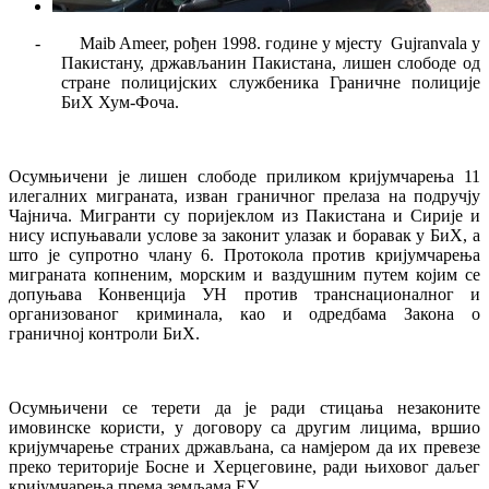
- Maib Ameer, рођен 1998. године у мјесту Gujranvala у
Пакистану, држављанин Пакистана, лишен слободе од
стране полицијских службеника Граничне полиције
БиХ Хум-Фоча.
Осумњичени је лишен слободе приликом кријумчарења 11
илегалних миграната, изван граничног прелаза на подручју
Чајнича. Мигранти су поријеклом из Пакистана и Сирије и
нису испуњавали услове за законит улазак и боравак у БиХ, а
што је супротно члану 6. Протокола против кријумчарења
миграната копненим, морским и ваздушним путем којим се
допуњава Конвенција УН против транснационалног и
организованог криминала, као и одредбама Закона о
граничној контроли БиХ.
Осумњичени се терети да је ради стицања незаконите
имовинске користи, у договору са другим лицима, вршио
кријумчарење страних држављана, са намјером да их превезе
преко територије Босне и Херцеговине, ради њиховог даљег
кријумчарења према земљама ЕУ.