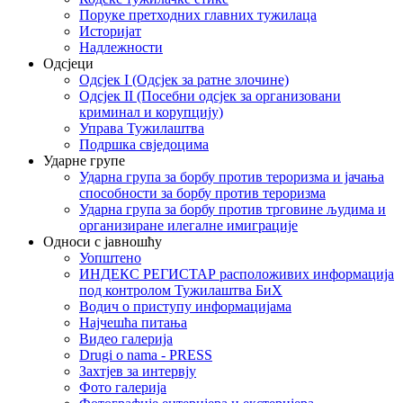
Поруке претходних главних тужилаца
Историјат
Надлежности
Одсјеци
Одсјек I (Одсјек за ратне злочине)
Одсјек II (Посебни одсјек за организовани
криминал и корупцију)
Управа Тужилаштва
Подршка свједоцима
Ударне групе
Ударна група за борбу против тероризма и јачања
способности за борбу против тероризма
Ударна група за борбу против трговине људима и
организиране илегалне имиграције
Односи с јавношћу
Уопштено
ИНДЕКС РЕГИСТАР расположивих информација
под контролом Тужилаштва БиХ
Водич о приступу информацијама
Најчешћа питања
Видео галерија
Drugi o nama - PRESS
Захтјев за интервју
Фото галерија