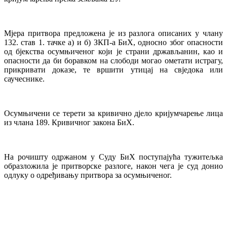
Мјера притвора предложена је из разлога описаних у члану
132. став 1. тачке а) и б) ЗКП-а БиХ, односно због опасности
од бјекства осумњиченог који је страни држављанин, као и
опасности да би боравком на слободи могао ометати истрагу,
прикривати доказе, те вршити утицај на свједока или
саучеснике.
Осумњичени се терети за кривично дјело кријумчарење лица
из члана 189. Кривичног закона БиХ.
На рочишту одржаном у Суду БиХ поступајућа тужитељка
образложила је притворске разлоге, након чега је суд донио
одлуку о одређивању притвора за осумњиченог.