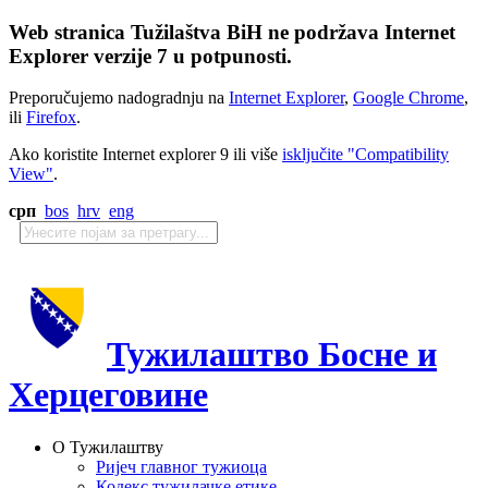
Web stranica Tužilaštva BiH ne podržava Internet
Explorer verzije 7 u potpunosti.
Preporučujemo nadogradnju na
Internet Explorer
,
Google Chrome
,
ili
Firefox
.
Ako koristite Internet explorer 9 ili više
isključite "Compatibility
View"
.
срп
bos
hrv
eng
Тужилаштво Босне и
Херцеговине
О Тужилаштву
Ријеч главног тужиоца
Кодекс тужилачке етике