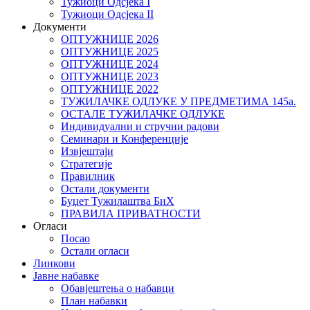
Тужиоци Oдсјекa I
Тужиоци Oдсјекa II
Документи
ОПТУЖНИЦЕ 2026
ОПТУЖНИЦЕ 2025
ОПТУЖНИЦЕ 2024
ОПТУЖНИЦЕ 2023
ОПТУЖНИЦЕ 2022
ТУЖИЛАЧКЕ ОДЛУКЕ У ПРЕДМЕТИМА 145а.
ОСТАЛЕ ТУЖИЛАЧКЕ ОДЛУКЕ
Индивидуални и стручни радови
Семинари и Конференције
Извјештаји
Стратегије
Правилник
Остали документи
Буџет Тужилаштва БиХ
ПРАВИЛА ПРИВАТНОСТИ
Огласи
Посао
Остали огласи
Линкови
Јавне набавке
Обавјештења о набавци
План набавки