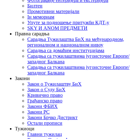
Фотографије ентеријера и екстеријера
Билтен
Промотивни материјали
Iн мемориам
Упуте за подношење притужби КДТ-у
SKY И ANOM ПРЕДМЕТИ
Правна сарадња
Сарадња Тужилаштва БиХ на међународном,
регионалном и националном нивоу
Сарадња са домаћим институцијама
Сарадња са тужилаштвима југоисточне Европе/
западног Балкана
Сарадња са тужилаштвима југоисточне Европе/
западног Балкана
Закони
Закон о Тужилаштву БиХ
Закон о Суду БиХ
Кривично право
Грађанско право
Закони ФБИХ
Закони РС
Закони Брчко Дистрикт
Остали прописи
Тужиоци
Главни тужилац