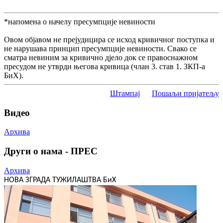
*напомена о начелу пресумпције невиности
Овом објавом не прејудицира се исход кривичног поступка и
не нарушава принцип пресумпције невиности. Свако се
сматра невиним за кривично дјело док се правоснажном
пресудом не утврди његова кривица (члан 3. став 1. ЗКП-а
БиХ).
Штампај
Пошаљи пријатељу
Видео
Архива
Други о нама - ПРЕС
Архива
НОВА ЗГРАДА ТУЖИЛАШТВА БиХ