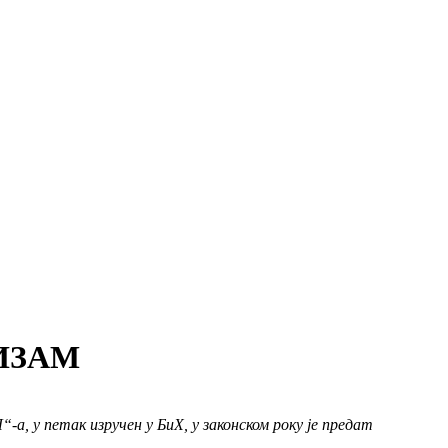
ИЗАМ
, у петак изручен у БиХ, у законском року је предат