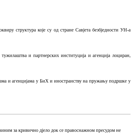
виру структура које су од стране Савјета безбједности УН-а
м тужилаштва и партнерских институција и агенција лоциран,
ама и агенцијама у БиХ и иностранству на пружању подршке у
виним за кривично дјело док се правоснажном пресудом не