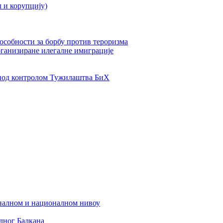
л и корупцију)
пособности за борбу против тероризма
рганизиране илегалне имиграције
од контролом Тужилаштва БиХ
налном и националном нивоу
дног Балкана