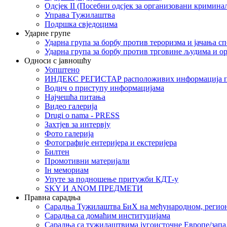
Одсјек II (Посебни одсјек за организовани кримина
Управа Тужилаштва
Подршка свједоцима
Ударне групе
Ударна група за борбу против тероризма и јачања с
Ударна група за борбу против трговине људима и о
Односи с јавношћу
Уопштено
ИНДЕКС РЕГИСТАР расположивих информација п
Водич о приступу информацијама
Најчешћа питања
Видео галерија
Drugi o nama - PRESS
Захтјев за интервју
Фото галерија
Фотографије ентеријера и екстеријера
Билтен
Промотивни материјали
Iн мемориам
Упуте за подношење притужби КДТ-у
SKY И ANOM ПРЕДМЕТИ
Правна сарадња
Сарадња Тужилаштва БиХ на међународном, регио
Сарадња са домаћим институцијама
Сарадња са тужилаштвима југоисточне Европе/запа