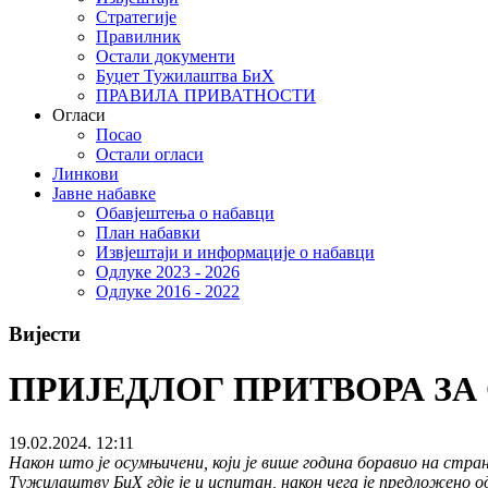
Стратегије
Правилник
Остали документи
Буџет Тужилаштва БиХ
ПРАВИЛА ПРИВАТНОСТИ
Огласи
Посао
Остали огласи
Линкови
Јавне набавке
Обавјештења о набавци
План набавки
Извјештаји и информације о набавци
Одлуке 2023 - 2026
Одлуке 2016 - 2022
Вијести
ПРИЈЕДЛОГ ПРИТВОРА З
19.02.2024. 12:11
Након што је осумњичени, који је више година боравио на стра
Тужилаштву БиХ гдје је и испитан, након чега је предложено 