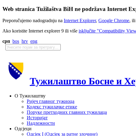
Web stranica Tužilaštva BiH ne podržava Internet Exp
Preporučujemo nadogradnju na
Internet Explorer
,
Google Chrome
, il
Ako koristite Internet explorer 9 ili više
isključite "Compatibility Vie
срп
bos
hrv
eng
Тужилаштво Босне и Хе
О Тужилаштву
Ријеч главног тужиоца
Кодекс тужилачке етике
Поруке претходних главних тужилаца
Историјат
Надлежности
Одсјеци
Одсјек I (Одсјек за ратне злочине)