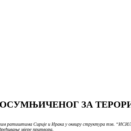
А ОСУМЊИЧЕНОГ ЗА ТЕРОР
ним ратиштима Сирије и Ирака у оквиру структура тзв. “ИСИЛ“-а
одређивање мјере притвора.