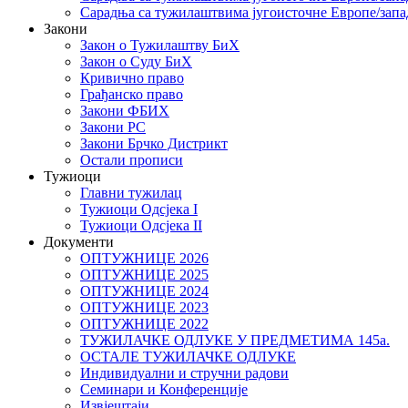
Сарадња са тужилаштвима југоисточне Европе/запа
Закони
Закон о Тужилаштву БиХ
Закон о Суду БиХ
Кривично право
Грађанско право
Закони ФБИХ
Закони РС
Закони Брчко Дистрикт
Остали прописи
Тужиоци
Главни тужилац
Тужиоци Oдсјекa I
Тужиоци Oдсјекa II
Документи
ОПТУЖНИЦЕ 2026
ОПТУЖНИЦЕ 2025
ОПТУЖНИЦЕ 2024
ОПТУЖНИЦЕ 2023
ОПТУЖНИЦЕ 2022
ТУЖИЛАЧКЕ ОДЛУКЕ У ПРЕДМЕТИМА 145а.
ОСТАЛЕ ТУЖИЛАЧКЕ ОДЛУКЕ
Индивидуални и стручни радови
Семинари и Конференције
Извјештаји