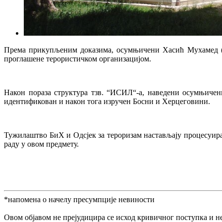
Према прикупљеним доказима, осумњичени Хасић Мухамед (199
проглашене терористичком организацијом.
Након пораза структура тзв. “ИСИЛ“-а, наведени осумњичени
идентификован и након тога изручен Босни и Херцеговини.
Тужилаштво БиХ и Одсјек за тероризам настављају процесуир
раду у овом предмету.
*напомена о начелу пресумпције невиности
Овом објавом не прејудицира се исход кривичног поступка и н