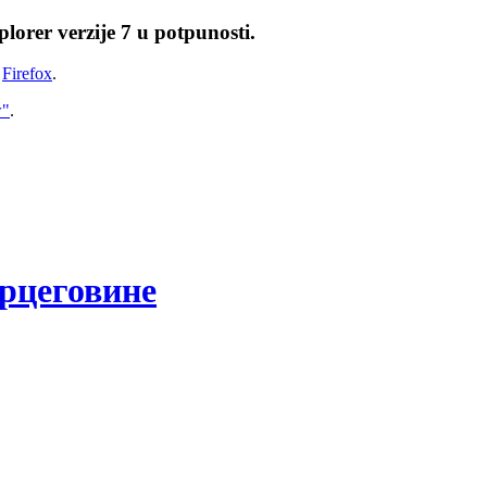
lorer verzije 7 u potpunosti.
i
Firefox
.
w"
.
рцеговине