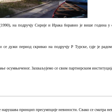
0), на подручју Сирије и Ирака боравио је више година у ок
 се дужи период скривао на подручју Р Турске, гдје је радо
ање осумњиченог. Захваљујемо се свим партнерским институциј
е нарушава принцип пресумпције невиности. Свако се сматра не