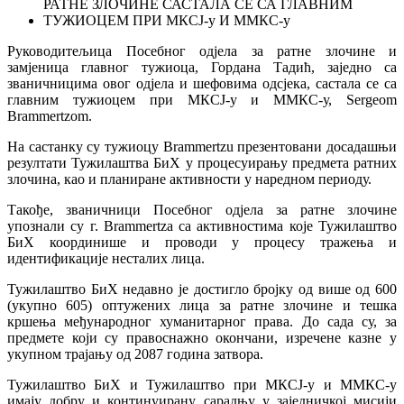
Руководитељица Посебног одјела за ратне злочине и
замјеница главног тужиоца, Гордана Тадић, заједно са
званичницима овог одјела и шефовима одсјека, састала се са
главним тужиоцем при МКСЈ-у и ММКС-у, Sergeom
Brammertzom.
На састанку су тужиоцу Brammertzu презентовани досадашњи
резултати Тужилаштва БиХ у процесуирању предмета ратних
злочина, као и планиране активности у наредном периоду.
Такође, званичници Посебног одјела за ратне злочине
упознали су г. Brammertza са активностима које Тужилаштво
БиХ координише и проводи у процесу тражења и
идентификације несталих лица.
Тужилаштво БиХ недавно је достигло бројку од више од 600
(укупно 605) оптужених лица за ратне злочине и тешка
кршења међународног хуманитарног права. До сада су, за
предмете који су правоснажно окончани, изречене казне у
укупном трајању од 2087 година затвора.
Тужилаштво БиХ и Тужилаштво при МКСЈ-у и ММКС-у
имају добру и континуирану сарадњу у заједничкој мисији