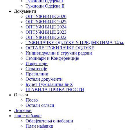
Тужиоци Oдсјекa I
Тужиоци Oдсјекa II
Документи
ОПТУЖНИЦЕ 2026
ОПТУЖНИЦЕ 2025
ОПТУЖНИЦЕ 2024
ОПТУЖНИЦЕ 2023
ОПТУЖНИЦЕ 2022
ТУЖИЛАЧКЕ ОДЛУКЕ У ПРЕДМЕТИМА 145а.
ОСТАЛЕ ТУЖИЛАЧКЕ ОДЛУКЕ
Индивидуални и стручни радови
Семинари и Конференције
Извјештаји
Стратегије
Правилник
Остали документи
Буџет Тужилаштва БиХ
ПРАВИЛА ПРИВАТНОСТИ
Огласи
Посао
Остали огласи
Линкови
Јавне набавке
Обавјештења о набавци
План набавки