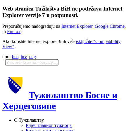
Web stranica Tužilaštva BiH ne podržava Internet
Explorer verzije 7 u potpunosti.
Preporučujemo nadogradnju na
Internet Explorer
,
Google Chrome
,
ili
Firefox
.
Ako koristite Internet explorer 9 ili više
isključite "Compatibility
View"
.
срп
bos
hrv
eng
Тужилаштво Босне и
Херцеговине
О Тужилаштву
Ријеч главног тужиоца
Кодекс тужилачке етике