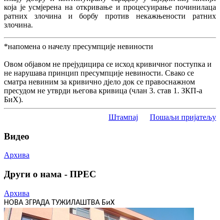
која је усмјерена на откривање и процесуирање починилаца
ратних злочина и борбу против некажњености ратних
злочина.
*напомена о начелу пресумпције невиности
Овом објавом не прејудицира се исход кривичног поступка и
не нарушава принцип пресумпције невиности. Свако се
сматра невиним за кривично дјело док се правоснажном
пресудом не утврди његова кривица (члан 3. став 1. ЗКП-а
БиХ).
Штампај
Пошаљи пријатељу
Видео
Архива
Други о нама - ПРЕС
Архива
НОВА ЗГРАДА ТУЖИЛАШТВА БиХ