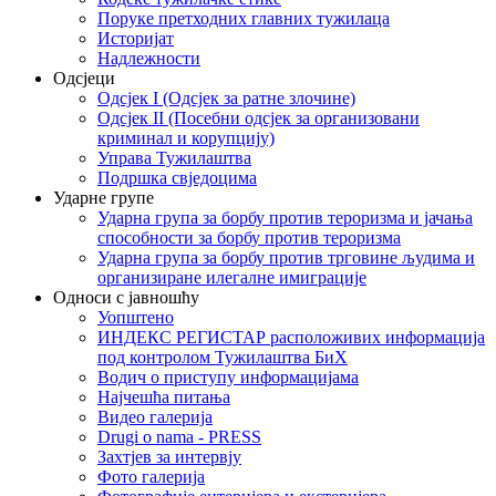
Поруке претходних главних тужилаца
Историјат
Надлежности
Одсјеци
Одсјек I (Одсјек за ратне злочине)
Одсјек II (Посебни одсјек за организовани
криминал и корупцију)
Управа Тужилаштва
Подршка свједоцима
Ударне групе
Ударна група за борбу против тероризма и јачања
способности за борбу против тероризма
Ударна група за борбу против трговине људима и
организиране илегалне имиграције
Односи с јавношћу
Уопштено
ИНДЕКС РЕГИСТАР расположивих информација
под контролом Тужилаштва БиХ
Водич о приступу информацијама
Најчешћа питања
Видео галерија
Drugi o nama - PRESS
Захтјев за интервју
Фото галерија