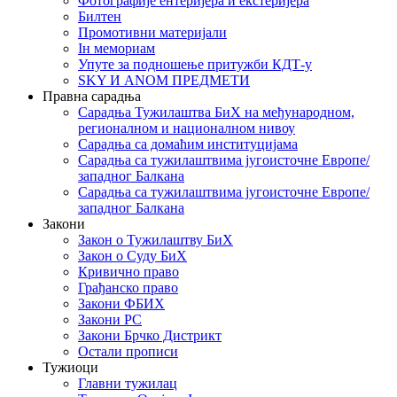
Фотографије ентеријера и екстеријера
Билтен
Промотивни материјали
Iн мемориам
Упуте за подношење притужби КДТ-у
SKY И ANOM ПРЕДМЕТИ
Правна сарадња
Сарадња Тужилаштва БиХ на међународном,
регионалном и националном нивоу
Сарадња са домаћим институцијама
Сарадња са тужилаштвима југоисточне Европе/
западног Балкана
Сарадња са тужилаштвима југоисточне Европе/
западног Балкана
Закони
Закон о Тужилаштву БиХ
Закон о Суду БиХ
Кривично право
Грађанско право
Закони ФБИХ
Закони РС
Закони Брчко Дистрикт
Остали прописи
Тужиоци
Главни тужилац