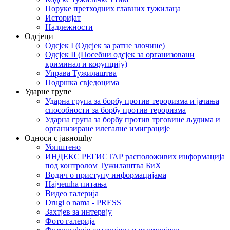
Поруке претходних главних тужилаца
Историјат
Надлежности
Одсјеци
Одсјек I (Одсјек за ратне злочине)
Одсјек II (Посебни одсјек за организовани
криминал и корупцију)
Управа Тужилаштва
Подршка свједоцима
Ударне групе
Ударна група за борбу против тероризма и јачања
способности за борбу против тероризма
Ударна група за борбу против трговине људима и
организиране илегалне имиграције
Односи с јавношћу
Уопштено
ИНДЕКС РЕГИСТАР расположивих информација
под контролом Тужилаштва БиХ
Водич о приступу информацијама
Најчешћа питања
Видео галерија
Drugi o nama - PRESS
Захтјев за интервју
Фото галерија