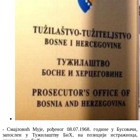
- Смајловић Мује, рођеног 08.07.1968. године у Бусовачи,
запослен у Тужилаштву БиХ, на позицији истражиоца,