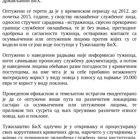
држављанин БиХ.
Оптужени се терети да је у временском периоду од 2012. до
почетка 2015. године, у својству овлашћеног службеног лица,
односно стручног сарадника –истражиоца, свјесно прекорачио
границе службеног овлашћења, те је без знања, претходног
одобрења и сагласности тужиоца, остваривао контакте са
осумњиченим или оптуженим лицима против којих су се
водили или се још воде поступци у Тужилаштву БиХ.
Оптужени о наведеним радњама није информисао тужиоца,
нити сачињавао прописану службену документацију, а потом
је наведеним лицима обећавао разне погодности у кривичним
поступцима, на име чега је за себе прибавио незакониту
материјалну корист у виду новца у износу од најмање 10.000
евра те корист у виду поклона.
Проведеном ефикасном и темељитом истрагом евидентирано
је да се оптужени више пута на различитим локацијама
састајао са осумњиченим или оптуженим лицима, те
приликом тих сусрета од њих преузимао различите износе
новца, као и поклоне.
Тужилаштво БиХ одлучно је у откривању и процесуирању
свих коруптивних кривичних дјела, нарочито у случајевима у
којима су починиоци овлашћена службена лица институција,