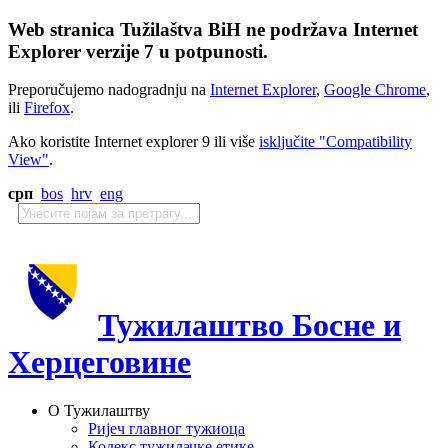
Web stranica Tužilaštva BiH ne podržava Internet
Explorer verzije 7 u potpunosti.
Preporučujemo nadogradnju na
Internet Explorer
,
Google Chrome
,
ili
Firefox
.
Ako koristite Internet explorer 9 ili više
isključite "Compatibility
View"
.
срп
bos
hrv
eng
Тужилаштво Босне и
Херцеговине
О Тужилаштву
Ријеч главног тужиоца
Кодекс тужилачке етике