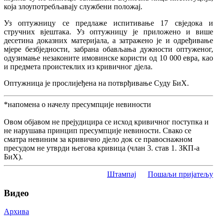
која злоупотребљавају службени положај.
Уз оптужницу се предлаже испитивање 17 свједока и
стручних вјештака. Уз оптужницу је приложено и више
десетина доказних материјала, а затражено је и одређивање
мјере безбједности, забрана обављања дужности оптуженог,
одузимање незаконите имовинске користи од 10 000 евра, као
и предмета проистеклих из кривичног дјела.
Оптужница је прослијеђена на потврђивање Суду БиХ.
*напомена о начелу пресумпције невиности
Овом објавом не прејудицира се исход кривичног поступка и
не нарушава принцип пресумпције невиности. Свако се
сматра невиним за кривично дјело док се правоснажном
пресудом не утврди његова кривица (члан 3. став 1. ЗКП-а
БиХ).
Штампај
Пошаљи пријатељу
Видео
Архива