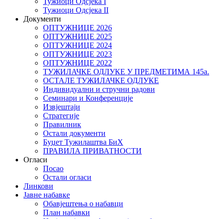
Тужиоци Oдсјекa I
Тужиоци Oдсјекa II
Документи
ОПТУЖНИЦЕ 2026
ОПТУЖНИЦЕ 2025
ОПТУЖНИЦЕ 2024
ОПТУЖНИЦЕ 2023
ОПТУЖНИЦЕ 2022
ТУЖИЛАЧКЕ ОДЛУКЕ У ПРЕДМЕТИМА 145а.
ОСТАЛЕ ТУЖИЛАЧКЕ ОДЛУКЕ
Индивидуални и стручни радови
Семинари и Конференције
Извјештаји
Стратегије
Правилник
Остали документи
Буџет Тужилаштва БиХ
ПРАВИЛА ПРИВАТНОСТИ
Огласи
Посао
Остали огласи
Линкови
Јавне набавке
Обавјештења о набавци
План набавки