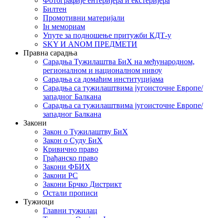
Фотографије ентеријера и екстеријера
Билтен
Промотивни материјали
Iн мемориам
Упуте за подношење притужби КДТ-у
SKY И ANOM ПРЕДМЕТИ
Правна сарадња
Сарадња Тужилаштва БиХ на међународном,
регионалном и националном нивоу
Сарадња са домаћим институцијама
Сарадња са тужилаштвима југоисточне Европе/
западног Балкана
Сарадња са тужилаштвима југоисточне Европе/
западног Балкана
Закони
Закон о Тужилаштву БиХ
Закон о Суду БиХ
Кривично право
Грађанско право
Закони ФБИХ
Закони РС
Закони Брчко Дистрикт
Остали прописи
Тужиоци
Главни тужилац