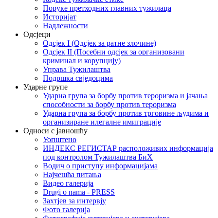
Поруке претходних главних тужилаца
Историјат
Надлежности
Одсјеци
Одсјек I (Одсјек за ратне злочине)
Одсјек II (Посебни одсјек за организовани
криминал и корупцију)
Управа Тужилаштва
Подршка свједоцима
Ударне групе
Ударна група за борбу против тероризма и јачања
способности за борбу против тероризма
Ударна група за борбу против трговине људима и
организиране илегалне имиграције
Односи с јавношћу
Уопштено
ИНДЕКС РЕГИСТАР расположивих информација
под контролом Тужилаштва БиХ
Водич о приступу информацијама
Најчешћа питања
Видео галерија
Drugi o nama - PRESS
Захтјев за интервју
Фото галерија