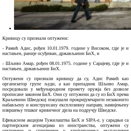
Кривицу су признали оптужени:
- Рамић Адис, рођен 10.01.1979. године у Високом, гдје је и
настањен, раније осуђиван, држављанин БиХ, и
- Шљиво Амар, рођен 08.01.1975. године у Сарајеву, гдје је и
настањен, држављанин БиХ.
Оптужени су признали кривицу да су, Адис Рамић као
организатор групе људи, а као припадник Шљиво Амар,
посредовали у међународном промету оружја без дозволе
прописане законом БиХ. Они су оптужени да су из БиХ према
Краљевини Шведској покушали прокријумчарити незаконито
набављену и конструисану експлозивну направу, намијењену
извршењу тешког кривичног дјела на подручју Шведске.
Ефикасном акцијом Тужилаштва БиХ и SIPA-е, у сарадњи са
партнерским агенцијама из иностранства, оптужени су
откривени и спријечени у кријумчарењу експлозивне