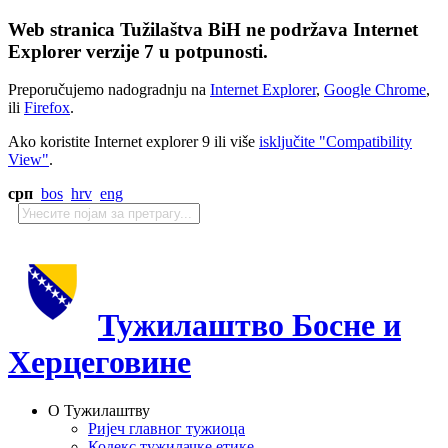
Web stranica Tužilaštva BiH ne podržava Internet
Explorer verzije 7 u potpunosti.
Preporučujemo nadogradnju na
Internet Explorer
,
Google Chrome
,
ili
Firefox
.
Ako koristite Internet explorer 9 ili više
isključite "Compatibility
View"
.
срп
bos
hrv
eng
Тужилаштво Босне и
Херцеговине
О Тужилаштву
Ријеч главног тужиоца
Кодекс тужилачке етике