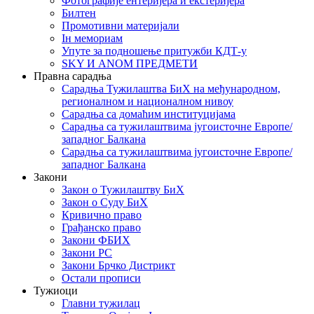
Фотографије ентеријера и екстеријера
Билтен
Промотивни материјали
Iн мемориам
Упуте за подношење притужби КДТ-у
SKY И ANOM ПРЕДМЕТИ
Правна сарадња
Сарадња Тужилаштва БиХ на међународном,
регионалном и националном нивоу
Сарадња са домаћим институцијама
Сарадња са тужилаштвима југоисточне Европе/
западног Балкана
Сарадња са тужилаштвима југоисточне Европе/
западног Балкана
Закони
Закон о Тужилаштву БиХ
Закон о Суду БиХ
Кривично право
Грађанско право
Закони ФБИХ
Закони РС
Закони Брчко Дистрикт
Остали прописи
Тужиоци
Главни тужилац