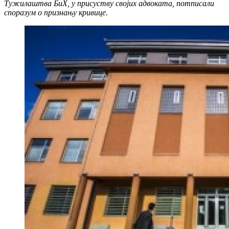
Тужилаштва БиХ, у присуству својих адвоката, потписали
споразум о признању кривице.