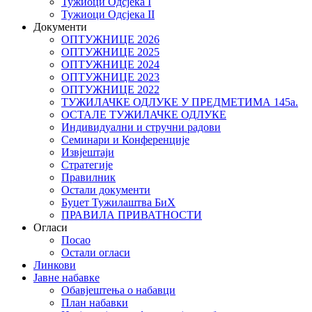
Тужиоци Oдсјекa I
Тужиоци Oдсјекa II
Документи
ОПТУЖНИЦЕ 2026
ОПТУЖНИЦЕ 2025
ОПТУЖНИЦЕ 2024
ОПТУЖНИЦЕ 2023
ОПТУЖНИЦЕ 2022
ТУЖИЛАЧКЕ ОДЛУКЕ У ПРЕДМЕТИМА 145а.
ОСТАЛЕ ТУЖИЛАЧКЕ ОДЛУКЕ
Индивидуални и стручни радови
Семинари и Конференције
Извјештаји
Стратегије
Правилник
Остали документи
Буџет Тужилаштва БиХ
ПРАВИЛА ПРИВАТНОСТИ
Огласи
Посао
Остали огласи
Линкови
Јавне набавке
Обавјештења о набавци
План набавки