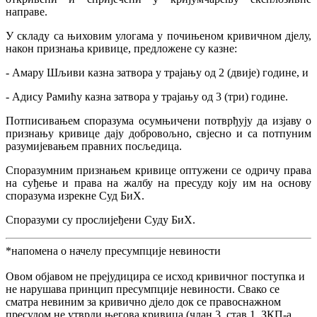
направе.
У складу са њиховим улогама у почињеном кривичном дјелу,
након признања кривице, предложене су казне:
- Амару Шљиви казна затвора у трајању од 2 (двије) године, и
- Адису Рамићу казна затвора у трајању од 3 (три) године.
Потписивањем споразума осумњичени потврђују да изјаву о
признању кривице дају добровољно, свјесно и са потпуним
разумијевањем правних посљедица.
Споразумним признањем кривице оптужени се одричу права
на суђење и права на жалбу на пресуду коју им на основу
споразума изрекне Суд БиХ.
Споразуми су прослијеђени Суду БиХ.
*напомена о начелу пресумпције невиности
Овом објавом не прејудицира се исход кривичног поступка и
не нарушава принцип пресумпције невиности. Свако се
сматра невиним за кривично дјело док се правоснажном
пресудом не утврди његова кривица (члан 3. став 1. ЗКП-а