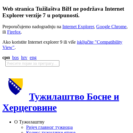
Web stranica Tužilaštva BiH ne podržava Internet
Explorer verzije 7 u potpunosti.
Preporučujemo nadogradnju na
Internet Explorer
,
Google Chrome
,
ili
Firefox
.
Ako koristite Internet explorer 9 ili više
isključite "Compatibility
View"
.
срп
bos
hrv
eng
Тужилаштво Босне и
Херцеговине
О Тужилаштву
Ријеч главног тужиоца
Кодекс тужилачке етике