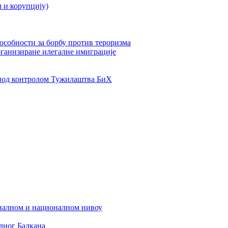
л и корупцију)
пособности за борбу против тероризма
рганизиране илегалне имиграције
од контролом Тужилаштва БиХ
налном и националном нивоу
дног Балкана