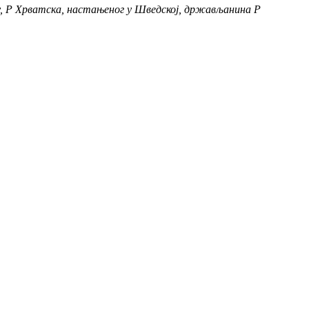
у, Р Хрватска, настањеног у Шведској, држављанинa Р