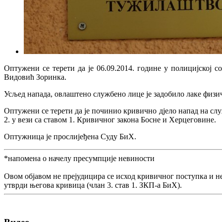
Оптужени се терети да је 06.09.2014. године у полицијској
Видовић Зоринка.
Усљед напада, овлаштено службено лице је задобило лаке физи
Оптужени се терети да је починио кривично дјело напад на сл
2. у вези са ставом 1. Кривичног закона Босне и Херцеговине.
Оптужница је прослијеђена Суду БиХ.
*напомена о начелу пресумпције невиности
Овом објавом не прејудицира се исход кривичног поступка и н
утврди његова кривица (члан 3. став 1. ЗКП-а БиХ).