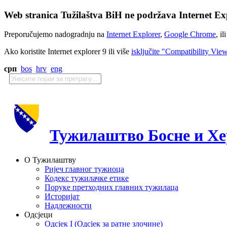
Web stranica Tužilaštva BiH ne podržava Internet Exp
Preporučujemo nadogradnju na
Internet Explorer
,
Google Chrome
, il
Ako koristite Internet explorer 9 ili više
isključite "Compatibility Vie
срп
bos
hrv
eng
Тужилаштво Босне и Хе
О Тужилаштву
Ријеч главног тужиоца
Кодекс тужилачке етике
Поруке претходних главних тужилаца
Историјат
Надлежности
Одсјеци
Одсјек I (Одсјек за ратне злочине)