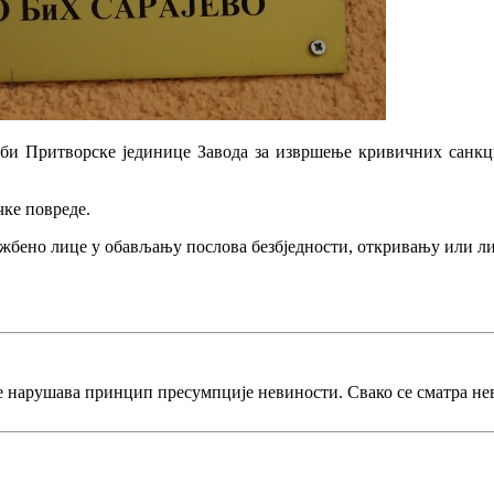
 соби Притворске јединице Завода за извршење кривичних санк
чке повреде.
ужбено лице у обављању послова безбједности, откривању или л
е нарушава принцип пресумпције невиности. Свако се сматра не