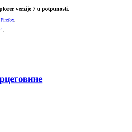
lorer verzije 7 u potpunosti.
i
Firefox
.
w"
.
рцеговине