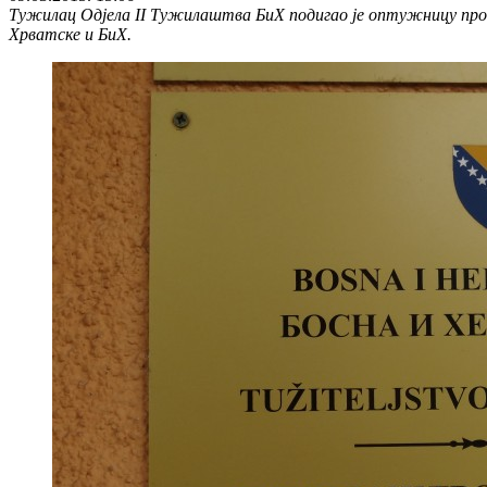
Тужилац Одјела II Тужилаштва БиХ подигао је оптужницу проти
Хрватске и БиХ.