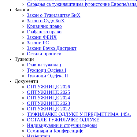
Сарадња са тужилаштвима југоисточне Европе/запа
Закони
Закон о Тужилаштву БиХ
Закон о Суду БиХ
Кривично право
Грађанско право
Закони ФБИХ
Закони РС
Закони Брчко Дистрикт
Остали прописи
Тужиоци
Главни тужилац
Тужиоци Oдсјекa I
Тужиоци Oдсјекa II
Документи
ОПТУЖНИЦЕ 2026
ОПТУЖНИЦЕ 2025
ОПТУЖНИЦЕ 2024
ОПТУЖНИЦЕ 2023
ОПТУЖНИЦЕ 2022
ТУЖИЛАЧКЕ ОДЛУКЕ У ПРЕДМЕТИМА 145а.
ОСТАЛЕ ТУЖИЛАЧКЕ ОДЛУКЕ
Индивидуални и стручни радови
Семинари и Конференције
Извјештаји