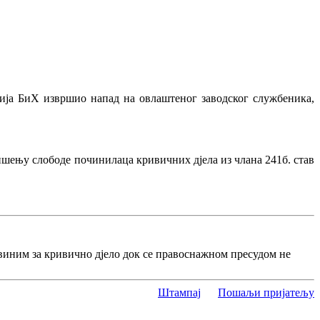
ција БиХ извршио напад на овлаштеног заводског службеника,
ишењу слободе починилаца кривичних дјела из члана 241б. став
виним за кривично дјело док се правоснажном пресудом не
Штампај
Пошаљи пријатељу