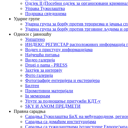
Одсјек II (Посебни одсјек за организовани кримина
Управа Тужилаштва
Подршка свједоцима
Ударне групе
Ударна група за борбу против тероризма и јачања с
Ударна група за борбу против трговине људима и о
Односи с јавношћу
Уопштено
ИНДЕКС РЕГИСТАР расположивих информација п
Водич о приступу информацијама
Најчешћа питања
Видео галерија
Drugi o nama - PRESS
Захтјев за интервју
Фото галерија
Фотографије ентеријера и екстеријера
Билтен
Промотивни материјали
Iн мемориам
Упуте за подношење притужби КДТ-у
SKY И ANOM ПРЕДМЕТИ
Правна сарадња
Сарадња Тужилаштва БиХ на међународном, регио
Сарадња са домаћим институцијама
Сарадња са тужилаштвима југоисточне Европе/запа