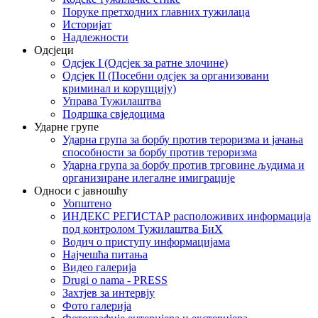
Поруке претходних главних тужилаца
Историјат
Надлежности
Одсјеци
Одсјек I (Одсјек за ратне злочине)
Одсјек II (Посебни одсјек за организовани
криминал и корупцију)
Управа Тужилаштва
Подршка свједоцима
Ударне групе
Ударна група за борбу против тероризма и јачања
способности за борбу против тероризма
Ударна група за борбу против трговине људима и
организиране илегалне имиграције
Односи с јавношћу
Уопштено
ИНДЕКС РЕГИСТАР расположивих информација
под контролом Тужилаштва БиХ
Водич о приступу информацијама
Најчешћа питања
Видео галерија
Drugi o nama - PRESS
Захтјев за интервју
Фото галерија