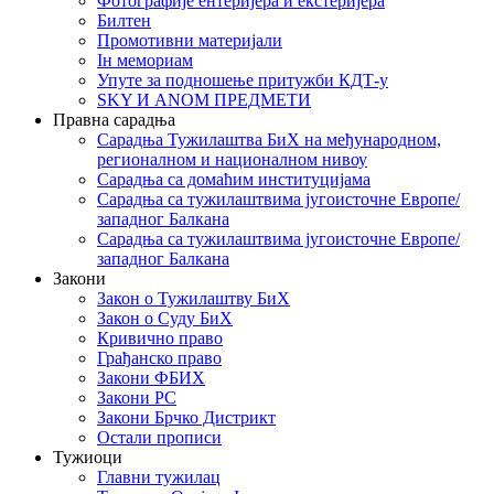
Фотографије ентеријера и екстеријера
Билтен
Промотивни материјали
Iн мемориам
Упуте за подношење притужби КДТ-у
SKY И ANOM ПРЕДМЕТИ
Правна сарадња
Сарадња Тужилаштва БиХ на међународном,
регионалном и националном нивоу
Сарадња са домаћим институцијама
Сарадња са тужилаштвима југоисточне Европе/
западног Балкана
Сарадња са тужилаштвима југоисточне Европе/
западног Балкана
Закони
Закон о Тужилаштву БиХ
Закон о Суду БиХ
Кривично право
Грађанско право
Закони ФБИХ
Закони РС
Закони Брчко Дистрикт
Остали прописи
Тужиоци
Главни тужилац