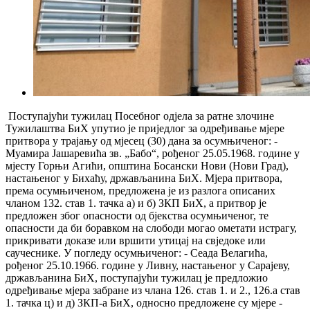
Поступајући тужилац Посебног одјела за ратне злочине
Тужилаштва БиХ упутио је приједлог за одређивање мјере
притвора у трајању од мјесец (30) дана за осумњиченог: -
Муамира Јашаревића зв. „Бабо“, рођеног 25.05.1968. године у
мјесту Горњи Агићи, општина Босански Нови (Нови Град),
настањеног у Бихаћу, држављанина БиХ. Мјера притвора,
према осумњиченом, предложена је из разлога описаних
чланом 132. став 1. тачка а) и б) ЗКП БиХ, а притвор је
предложен због опасности од бјекства осумњиченог, те
опасности да би боравком на слободи могао ометати истрагу,
прикривати доказе или вршити утицај на свједоке или
саучеснике. У погледу осумњиченог: - Сеада Велагића,
рођеног 25.10.1966. године у Ливну, настањеног у Сарајеву,
држављанина БиХ, поступајући тужилац је предложио
одређивање мјера забране из члана 126. став 1. и 2., 126.а став
1. тачка ц) и д) ЗКП-а БиХ, односно предложенe су мјерe -