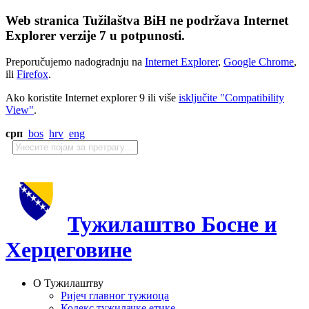
Web stranica Tužilaštva BiH ne podržava Internet
Explorer verzije 7 u potpunosti.
Preporučujemo nadogradnju na
Internet Explorer
,
Google Chrome
,
ili
Firefox
.
Ako koristite Internet explorer 9 ili više
isključite "Compatibility
View"
.
срп
bos
hrv
eng
Тужилаштво Босне и
Херцеговине
О Тужилаштву
Ријеч главног тужиоца
Кодекс тужилачке етике