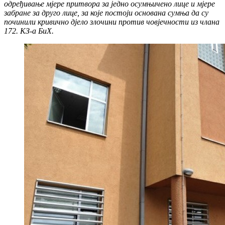
одређивање мјере притвора за једно осумњичено лице и мјере
забране за друго лице, за које постоји основана сумња да су
починили кривично дјело злочини против човјечности из члана
172. КЗ-а БиХ.