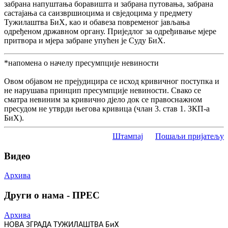
забрана напуштања боравишта и забрана путовања, забрана
састајања са саизвршиоцима и свједоцима у предмету
Тужилаштва БиХ, као и обавеза повременог јављања
одређеном државном органу. Приједлог за одређивање мјере
притвора и мјера забране упућен је Суду БиХ.
*напомена о начелу пресумпције невиности
Овом објавом не прејудицира се исход кривичног поступка и
не нарушава принцип пресумпције невиности. Свако се
сматра невиним за кривично дјело док се правоснажном
пресудом не утврди његова кривица (члан 3. став 1. ЗКП-а
БиХ).
Штампај
Пошаљи пријатељу
Видео
Архива
Други о нама - ПРЕС
Архива
НОВА ЗГРАДА ТУЖИЛАШТВА БиХ