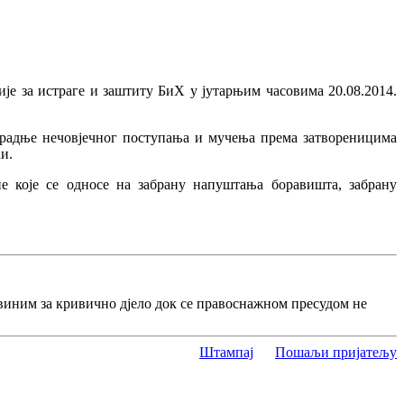
 за истраге и заштиту БиХ у јутарњим часовима 20.08.2014.
о радње нечовјечног поступања и мучења према затвореницима
и.
е које се односе на забрану напуштања боравишта, забрану
виним за кривично дјело док се правоснажном пресудом не
Штампај
Пошаљи пријатељу