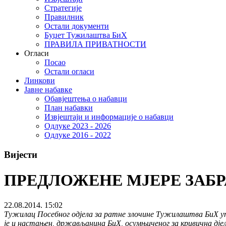
Стратегије
Правилник
Остали документи
Буџет Тужилаштва БиХ
ПРАВИЛА ПРИВАТНОСТИ
Огласи
Посао
Остали огласи
Линкови
Јавне набавке
Обавјештења о набавци
План набавки
Извјештаји и информације о набавци
Одлуке 2023 - 2026
Одлуке 2016 - 2022
Вијести
ПРЕДЛОЖЕНЕ МЈЕРЕ ЗАБРА
22.08.2014. 15:02
Тужилац Посебног одјела за ратне злочине Тужилаштва БиХ упути
је и настањен, држављанина БиХ, осумњиченог за кривична дј