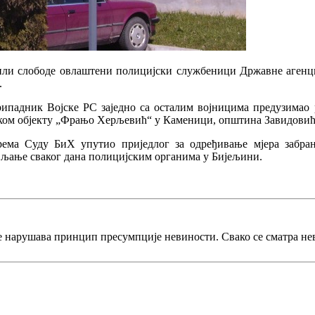
ли слободе овлаштени полицијски службеници Државне агенције
.
припадник Војске РС заједно са осталим војницима предузима
чком објекту „Фрањо Херљевић“ у Каменици, општина Завидовић
ема Суду БиХ упутио приједлог за одређивање мјера забран
ављање сваког дана полицијским органима у Бијељини.
е нарушава принцип пресумпције невиности. Свако се сматра не