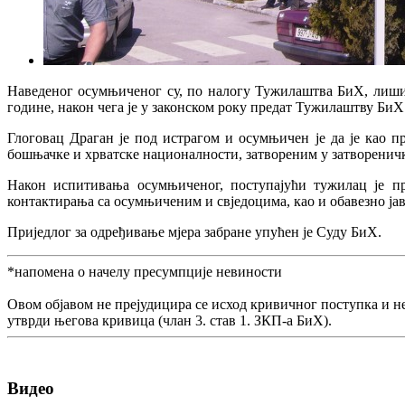
Наведеног осумњиченог су, по налогу Тужилаштва БиХ, лиши
године, након чега је у законском року предат Тужилаштву БиХ
Глоговац Драган је под истрагом и осумњичен је да је као 
бошњачке и хрватске националности, затвореним у затворени
Након испитивања осумњиченог, поступајући тужилац је пр
контактирања са осумњиченим и свједоцима, као и обавезно ј
Приједлог за одређивање мјера забране упућен је Суду БиХ.
*напомена о начелу пресумпције невиности
Овом објавом не прејудицира се исход кривичног поступка и н
утврди његова кривица (члан 3. став 1. ЗКП-а БиХ).
Видео