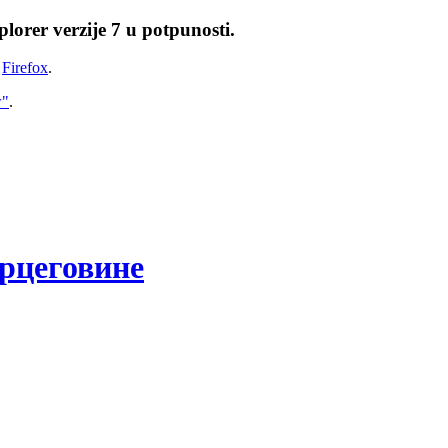
lorer verzije 7 u potpunosti.
i
Firefox
.
w"
.
рцеговине