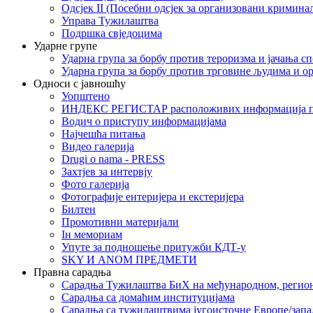
Одсјек II (Посебни одсјек за организовани кримина
Управа Тужилаштва
Подршка свједоцима
Ударне групе
Ударна група за борбу против тероризма и јачања с
Ударна група за борбу против трговине људима и о
Односи с јавношћу
Уопштено
ИНДЕКС РЕГИСТАР расположивих информација п
Водич о приступу информацијама
Најчешћа питања
Видео галерија
Drugi o nama - PRESS
Захтјев за интервју
Фото галерија
Фотографије ентеријера и екстеријера
Билтен
Промотивни материјали
Iн мемориам
Упуте за подношење притужби КДТ-у
SKY И ANOM ПРЕДМЕТИ
Правна сарадња
Сарадња Тужилаштва БиХ на међународном, регио
Сарадња са домаћим институцијама
Сарадња са тужилаштвима југоисточне Европе/запа