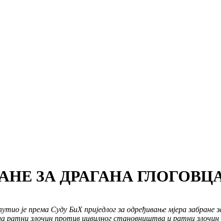
НЕ ЗА ДРАГАНА ГЛОГОВЦА 
о је према Суду БиХ приједлог за одређивање мјера забране за Г
ела ратни злочин против цивилног становништва и ратни злочин