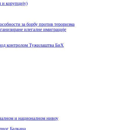
л и корупцију)
пособности за борбу против тероризма
рганизиране илегалне имиграције
од контролом Тужилаштва БиХ
налном и националном нивоу
дног Балкана