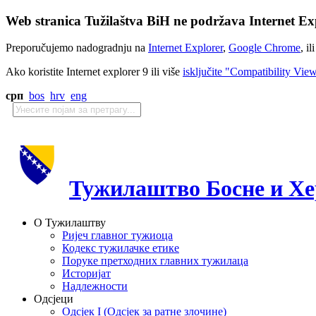
Web stranica Tužilaštva BiH ne podržava Internet Exp
Preporučujemo nadogradnju na
Internet Explorer
,
Google Chrome
, il
Ako koristite Internet explorer 9 ili više
isključite "Compatibility Vie
срп
bos
hrv
eng
Тужилаштво Босне и Хе
О Тужилаштву
Ријеч главног тужиоца
Кодекс тужилачке етике
Поруке претходних главних тужилаца
Историјат
Надлежности
Одсјеци
Одсјек I (Одсјек за ратне злочине)