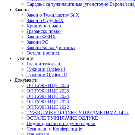
Сарадња са тужилаштвима југоисточне Европе/запа
Закони
Закон о Тужилаштву БиХ
Закон о Суду БиХ
Кривично право
Грађанско право
Закони ФБИХ
Закони РС
Закони Брчко Дистрикт
Остали прописи
Тужиоци
Главни тужилац
Тужиоци Oдсјекa I
Тужиоци Oдсјекa II
Документи
ОПТУЖНИЦЕ 2026
ОПТУЖНИЦЕ 2025
ОПТУЖНИЦЕ 2024
ОПТУЖНИЦЕ 2023
ОПТУЖНИЦЕ 2022
ТУЖИЛАЧКЕ ОДЛУКЕ У ПРЕДМЕТИМА 145а.
ОСТАЛЕ ТУЖИЛАЧКЕ ОДЛУКЕ
Индивидуални и стручни радови
Семинари и Конференције
Извјештаји