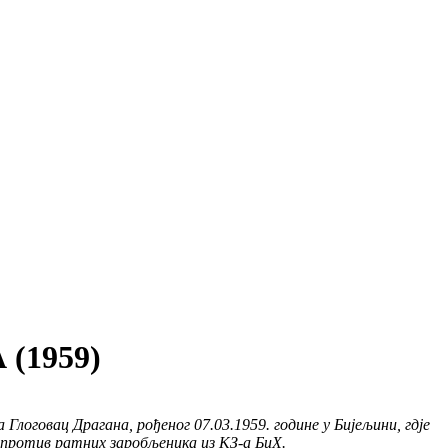
(1959)
логовац Драгана, рођеног 07.03.1959. године у Бијељини, гдје
 против ратних заробљеника из КЗ-а БиХ.