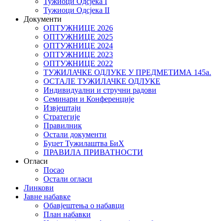
Тужиоци Oдсјекa I
Тужиоци Oдсјекa II
Документи
ОПТУЖНИЦЕ 2026
ОПТУЖНИЦЕ 2025
ОПТУЖНИЦЕ 2024
ОПТУЖНИЦЕ 2023
ОПТУЖНИЦЕ 2022
ТУЖИЛАЧКЕ ОДЛУКЕ У ПРЕДМЕТИМА 145а.
ОСТАЛЕ ТУЖИЛАЧКЕ ОДЛУКЕ
Индивидуални и стручни радови
Семинари и Конференције
Извјештаји
Стратегије
Правилник
Остали документи
Буџет Тужилаштва БиХ
ПРАВИЛА ПРИВАТНОСТИ
Огласи
Посао
Остали огласи
Линкови
Јавне набавке
Обавјештења о набавци
План набавки