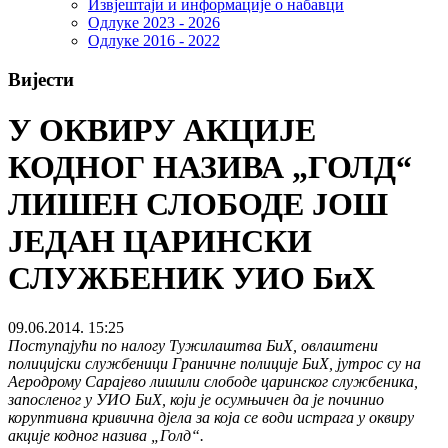
Извјештаји и информације о набавци
Одлуке 2023 - 2026
Одлуке 2016 - 2022
Вијести
У ОКВИРУ АКЦИЈЕ
КОДНОГ НАЗИВА „ГОЛД“
ЛИШЕН СЛОБОДЕ ЈОШ
ЈЕДАН ЦАРИНСКИ
СЛУЖБЕНИК УИО БиХ
09.06.2014. 15:25
Поступајући по налогу Тужилаштва БиХ, овлаштени
полицијски службеници Граничне полиције БиХ, јутрос су на
Аеродрому Сарајево лишили слободе царинског службеника,
запосленог у УИО БиХ, који је осумњичен да је починио
коруптивна кривична дјела за која се води истрага у оквиру
акције кодног назива „Голд“.