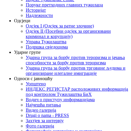
Поруке претходних главних тужилаца
Историјат
Надлежности
Одсјеци
Одсјек I (Одсјек за ратне злочине)
Одсјек II (Посебни одсјек за организовани
криминал и корупцију)
Управа Тужилаштва
Подршка свједоцима
Ударне групе
Ударна група за борбу против тероризма и јачања
способности за борбу против тероризма
Ударна група за борбу против трговине људима и
организиране илегалне имиграције
Односи с јавношћу
Уопштено
ИНДЕКС РЕГИСТАР расположивих информација
под контролом Тужилаштва БиХ
Водич о приступу информацијама
Најчешћа питања
Видео галерија
Drugi o nama - PRESS
Захтјев за интервју
Фото галерија