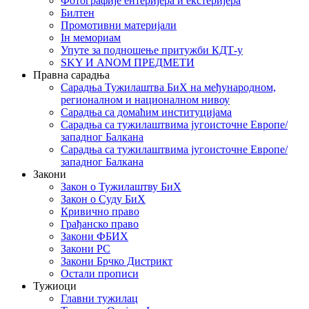
Фотографије ентеријера и екстеријера
Билтен
Промотивни материјали
Iн мемориам
Упуте за подношење притужби КДТ-у
SKY И ANOM ПРЕДМЕТИ
Правна сарадња
Сарадња Тужилаштва БиХ на међународном,
регионалном и националном нивоу
Сарадња са домаћим институцијама
Сарадња са тужилаштвима југоисточне Европе/
западног Балкана
Сарадња са тужилаштвима југоисточне Европе/
западног Балкана
Закони
Закон о Тужилаштву БиХ
Закон о Суду БиХ
Кривично право
Грађанско право
Закони ФБИХ
Закони РС
Закони Брчко Дистрикт
Остали прописи
Тужиоци
Главни тужилац