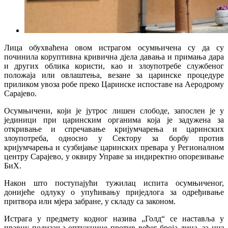
Лица обухваћена овом истрагом осумњичена су да су
починила коруптивна кривична дјела давања и примања дара
и других облика користи, као и злоупотребе службеног
положаја или овлаштења, везане за царинске процедуре
приликом увоза робе преко Царинске испоставе на Аеродрому
Сарајево.
Осумњичени, који је јутрос лишен слободе, запослен је у
јединици при царинским органима која је задужена за
откривање и спречавање кријумчарења и царинских
злоупотреба, односно у Сектору за борбу против
кријумчарења и сузбијање царинских превара у Регионалном
центру Сарајево, у оквиру Управе за индиректно опорезивање
БиХ.
Након што поступајући тужилац испита осумњиченог,
донијеће одлуку о упућивању приједлога за одређивање
притвора или мјера забране, у складу са законом.
Истрага у предмету кодног назива „Голд“ се наставља у
правцу подизања оптужнице против већег броја лица, за низ