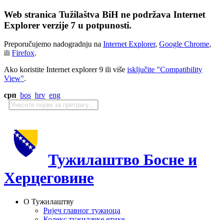
Web stranica Tužilaštva BiH ne podržava Internet
Explorer verzije 7 u potpunosti.
Preporučujemo nadogradnju na
Internet Explorer
,
Google Chrome
,
ili
Firefox
.
Ako koristite Internet explorer 9 ili više
isključite "Compatibility
View"
.
срп
bos
hrv
eng
Тужилаштво Босне и
Херцеговине
О Тужилаштву
Ријеч главног тужиоца
Кодекс тужилачке етике