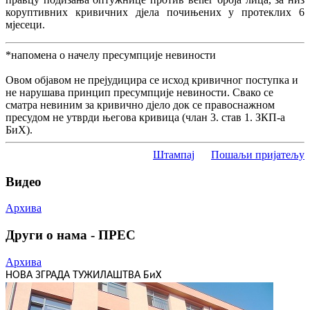
коруптивних кривичних дјела почињених у протеклих 6
мјесеци.
*напомена о начелу пресумпције невиности
Овом објавом не прејудицира се исход кривичног поступка и
не нарушава принцип пресумпције невиности. Свако се
сматра невиним за кривично дјело док се правоснажном
пресудом не утврди његова кривица (члан 3. став 1. ЗКП-а
БиХ).
Штампај
Пошаљи пријатељу
Видео
Архива
Други о нама - ПРЕС
Архива
НОВА ЗГРАДА ТУЖИЛАШТВА БиХ