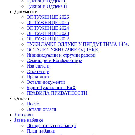
Тужиоци Oдсјекa I
Тужиоци Oдсјекa II
Документи
ОПТУЖНИЦЕ 2026
ОПТУЖНИЦЕ 2025
ОПТУЖНИЦЕ 2024
ОПТУЖНИЦЕ 2023
ОПТУЖНИЦЕ 2022
ТУЖИЛАЧКЕ ОДЛУКЕ У ПРЕДМЕТИМА 145а.
ОСТАЛЕ ТУЖИЛАЧКЕ ОДЛУКЕ
Индивидуални и стручни радови
Семинари и Конференције
Извјештаји
Стратегије
Правилник
Остали документи
Буџет Тужилаштва БиХ
ПРАВИЛА ПРИВАТНОСТИ
Огласи
Посао
Остали огласи
Линкови
Јавне набавке
Обавјештења о набавци
План набавки