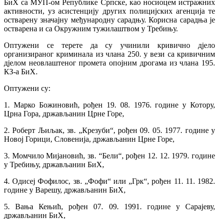
БиХ са МУП-ом Републике Српске, као носиоцем истражних
активности, уз асистенцију других полицијских агенција те
остварену значајну међународну сарадњу. Корисна сарадња је
остварена и са Окружним тужилаштвом у Требињу.
Оптужени се терете да су учинили кривично дјело
организираног криминала из члана 250. у вези са кривичним
дјелом неовлаштеног промета опојним дрогама из члана 195.
КЗ-а БиХ.
Оптужени су:
1. Марко Божиновић, рођен 19. 08. 1976. године у Котору,
Црна Гора, држављанин Црне Горе,
2. Роберт Љиљак, зв. „Крезуби“, рођен 09. 05. 1977. године у
Новој Горици, Словенија, држављанин Црне Горе,
3. Момчило Мијановић, зв. “Бели“, рођен 12. 12. 1979. године
у Требињу, држављанин БиХ,
4. Одисеј Фофилос, зв. „Фофи“ или „Грк“, рођен 11. 11. 1982.
године у Варешу, држављанин БиХ,
5. Вања Кењић, рођен 07. 09. 1991. године у Сарајеву,
држављанин БиХ,