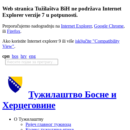
Web stranica Tužilaštva BiH ne podržava Internet
Explorer verzije 7 u potpunosti.
Preporučujemo nadogradnju na
Internet Explorer
,
Google Chrome
,
ili
Firefox
.
Ako koristite Internet explorer 9 ili više
isključite "Compatibility
View"
.
срп
bos
hrv
eng
Тужилаштво Босне и
Херцеговине
О Тужилаштву
Ријеч главног тужиоца
Кодекс тужилачке етике