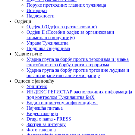
Поруке претходних главних тужилаца
Историјат
Надлежности
Одсјеци
Одсјек I (Одсјек за ратне злочине)
Одсјек II (Посебни одсјек за организовани
криминал и корупцију)
Управа Тужилаштва
Подршка свједоцима
Ударне групе
Ударна група за борбу против тероризма и јачања
способности за борбу против тероризма
Ударна група за борбу против трговине људима и
организиране илегалне имиграције
Односи с јавношћу
Уопштено
ИНДЕКС РЕГИСТАР расположивих информација
под контролом Тужилаштва БиХ
Водич о приступу информацијама
Најчешћа питања
Видео галерија
Drugi o nama - PRESS
Захтјев за интервју
Фото галерија