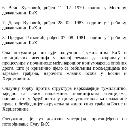
6. Веис Хусковић, рођен 11. 12. 1970. године у Мостару,
држављанин БиХ,
7. Давор Вуковић, рођен 28. 02. 1983. године у Требињу,
држављанин БиХ и
8. Предраг Ратковић, рођен 07. 08. 1981. године у Требињу,
држављанин БиХ.
Ова оптужница показује одлучност Тужилаштва БиХ и
полицијских агенција у нашој земљи да откривају и
процесуирају починиоце међународног кријумчарења опојних
дрога, што је кривично дјело са озбиљним посљедицама по
здравље грађана, нарочито младих особа у Босни и
Херцеговини.
Одлучну борбу против структура наркомафије тужилаштво,
заједно са свим надлежним полицијским агенцијама,
наставља и у будућности у циљу успостављања владавине
права и безбједнијег окружења за живот свих грађана Босне и
Херцеговине.
Оптужница је, уз доказни материјал, прослијеђена на
потврђивање Суду БиХ.