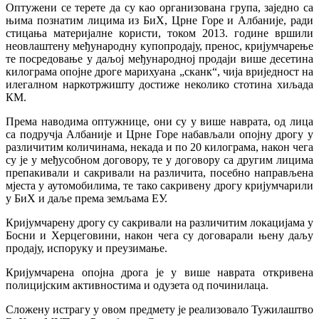
Оптужени се терете да су као организована група, заједно са
њима познатим лицима из БиХ, Црне Горе и Албаније, ради
стицања материјалне користи, током 2013. године вршили
неовлаштену међународну купопродају, пренос, кријумчарење
те посредовање у даљој међународној продаји више десетина
килограма опојне дроге марихуана „сканк“, чија вриједност на
илегалном наркотржишту достиже неколико стотина хиљада
КМ.
Према наводима оптужнице, они су у више наврата, од лица
са подручја Албаније и Црне Горе набављали опојну дрогу у
различитим количинама, некада и по 20 килограма, након чега
су је у међусобном договору, те у договору са другим лицима
препакивали и сакривали на различита, посебно направљена
мјеста у аутомобилима, те тако сакривену дрогу кријумчарили
у БиХ и даље према земљама ЕУ.
Кријумчарену дрогу су сакривали на различитим локацијама у
Босни и Херцеговини, након чега су договарали њену даљу
продају, испоруку и преузимање.
Кријумчарена опојна дрога је у више наврата откривена
полицијским активностима и одузета од починилаца.
Сложену истрагу у овом предмету је реализовало Тужилаштво