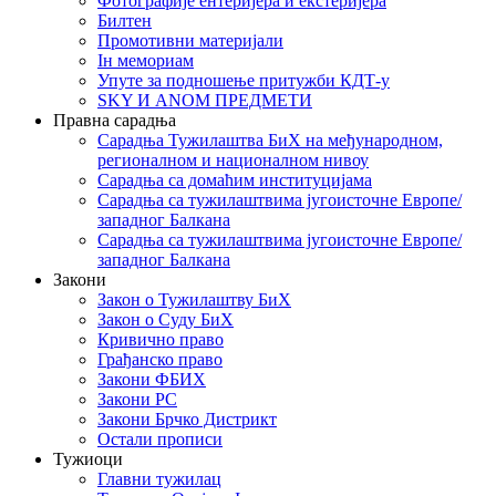
Фотографије ентеријера и екстеријера
Билтен
Промотивни материјали
Iн мемориам
Упуте за подношење притужби КДТ-у
SKY И ANOM ПРЕДМЕТИ
Правна сарадња
Сарадња Тужилаштва БиХ на међународном,
регионалном и националном нивоу
Сарадња са домаћим институцијама
Сарадња са тужилаштвима југоисточне Европе/
западног Балкана
Сарадња са тужилаштвима југоисточне Европе/
западног Балкана
Закони
Закон о Тужилаштву БиХ
Закон о Суду БиХ
Кривично право
Грађанско право
Закони ФБИХ
Закони РС
Закони Брчко Дистрикт
Остали прописи
Тужиоци
Главни тужилац