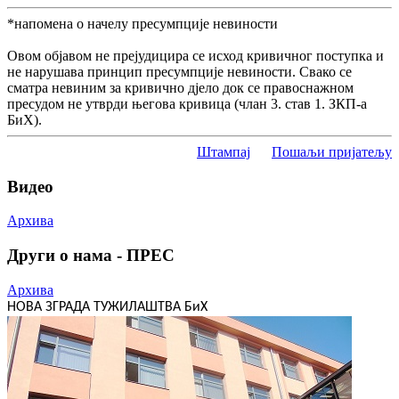
*напомена о начелу пресумпције невиности
Овом објавом не прејудицира се исход кривичног поступка и
не нарушава принцип пресумпције невиности. Свако се
сматра невиним за кривично дјело док се правоснажном
пресудом не утврди његова кривица (члан 3. став 1. ЗКП-а
БиХ).
Штампај
Пошаљи пријатељу
Видео
Архива
Други о нама - ПРЕС
Архива
НОВА ЗГРАДА ТУЖИЛАШТВА БиХ