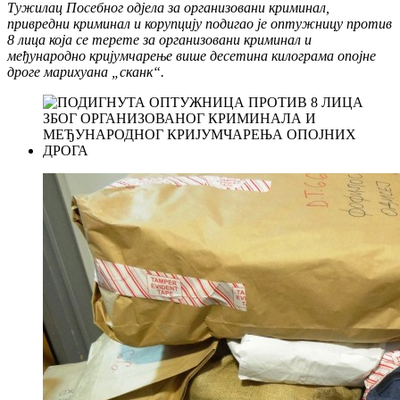
Тужилац Посебног одјела за организовани криминал,
привредни криминал и корупцију подигао је оптужницу против
8 лица која се терете за организовани криминал и
међународно кријумчарење више десетина килограма опојне
дроге марихуана „сканк“.