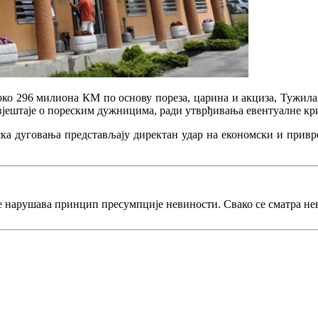
око 296 милиона КМ по основу пореза, царина и акциза, Тужилаш
јештаје о пореским дужницима, ради утврђивања евентуалне кр
ка дуговања представљају директан удар на економски и привр
е нарушава принцип пресумпције невиности. Свако се сматра не