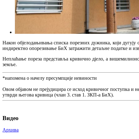
Након објелодањивања списка порезних дужника, који дугују 
индиректно опорезивање БиХ затражити детаљне податке и изв
Неплаћање пореза представља кривично дјело, а вишемилионс
земље.
*напомена о начелу пресумпције невиности
Овом објавом не прејудицира се исход кривичног поступка и н
утврди његова кривица (члан 3. став 1. ЗКП-а БиХ).
Видео
Архива