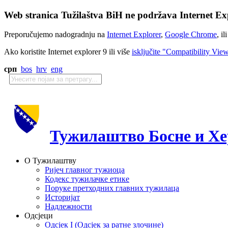
Web stranica Tužilaštva BiH ne podržava Internet Exp
Preporučujemo nadogradnju na
Internet Explorer
,
Google Chrome
, il
Ako koristite Internet explorer 9 ili više
isključite "Compatibility Vie
срп
bos
hrv
eng
Тужилаштво Босне и Хе
О Тужилаштву
Ријеч главног тужиоца
Кодекс тужилачке етике
Поруке претходних главних тужилаца
Историјат
Надлежности
Одсјеци
Одсјек I (Одсјек за ратне злочине)