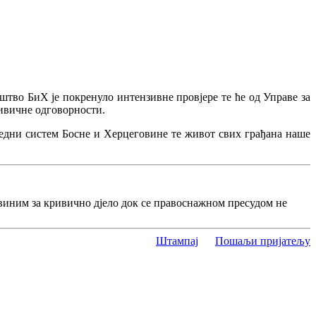
тво БиХ је покренуло интензивне провјере те ће од Управе за
ивичне одговорности.
едни систем Босне и Херцеговине те живот свих грађана наше
виним за кривично дјело док се правоснажном пресудом не
Штампај
Пошаљи пријатељу