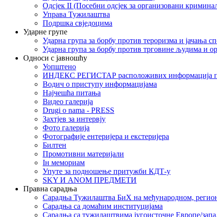
Одсјек II (Посебни одсјек за организовани кримина
Управа Тужилаштва
Подршка свједоцима
Ударне групе
Ударна група за борбу против тероризма и јачања с
Ударна група за борбу против трговине људима и о
Односи с јавношћу
Уопштено
ИНДЕКС РЕГИСТАР расположивих информација п
Водич о приступу информацијама
Најчешћа питања
Видео галерија
Drugi o nama - PRESS
Захтјев за интервју
Фото галерија
Фотографије ентеријера и екстеријера
Билтен
Промотивни материјали
Iн мемориам
Упуте за подношење притужби КДТ-у
SKY И ANOM ПРЕДМЕТИ
Правна сарадња
Сарадња Тужилаштва БиХ на међународном, регио
Сарадња са домаћим институцијама
Сарадња са тужилаштвима југоисточне Европе/запа