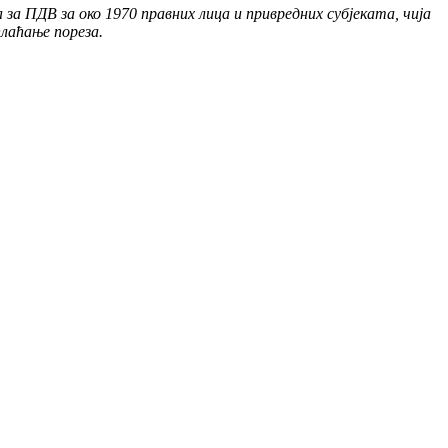
а ПДВ за око 1970 правних лица и привредних субјеката, чија
плаћање пореза.