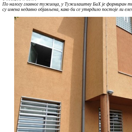
По налогу главног тужиоца, у Тужилаштву БиХ је формиран тим
су имена недавно објављена, како би се утврдило постоје ли ел