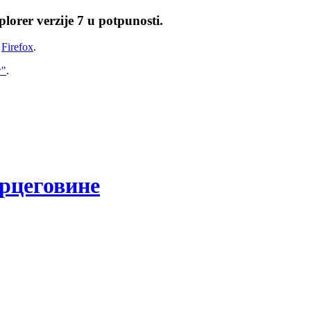
lorer verzije 7 u potpunosti.
i
Firefox
.
w"
.
рцеговине