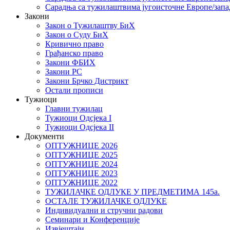
Сарадња са тужилаштвима југоисточне Европе/запа
Закони
Закон о Тужилаштву БиХ
Закон о Суду БиХ
Кривично право
Грађанско право
Закони ФБИХ
Закони РС
Закони Брчко Дистрикт
Остали прописи
Тужиоци
Главни тужилац
Тужиоци Oдсјекa I
Тужиоци Oдсјекa II
Документи
ОПТУЖНИЦЕ 2026
ОПТУЖНИЦЕ 2025
ОПТУЖНИЦЕ 2024
ОПТУЖНИЦЕ 2023
ОПТУЖНИЦЕ 2022
ТУЖИЛАЧКЕ ОДЛУКЕ У ПРЕДМЕТИМА 145а.
ОСТАЛЕ ТУЖИЛАЧКЕ ОДЛУКЕ
Индивидуални и стручни радови
Семинари и Конференције
Извјештаји