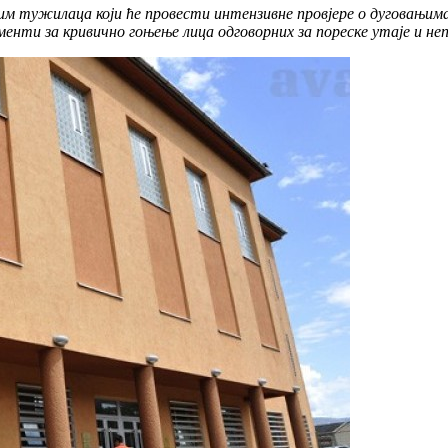
 тужилаца који ће провести интензивне провјере о дуговањима з
ементи за кривично гоњење лица одговорних за пореске утаје и не