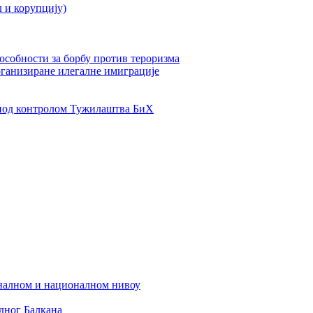
л и корупцију)
пособности за борбу против тероризма
рганизиране илегалне имиграције
од контролом Тужилаштва БиХ
налном и националном нивоу
дног Балкана