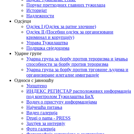
Поруке претходних главних тужилаца
Историјат
Надлежности
Одсјеци
Одсјек I (Одсјек за ратне злочине)
Одсјек II (Посебни одсјек за организовани
криминал и корупцију)
Управа Тужилаштва
Подршка свједоцима
Ударне групе
Ударна група за борбу против тероризма и јачања
способности за борбу против тероризма
Ударна група за борбу против трговине људима и
организиране илегалне имиграције
Односи с јавношћу
Уопштено
ИНДЕКС РЕГИСТАР расположивих информација
под контролом Тужилаштва БиХ
Водич о приступу информацијама
Најчешћа питања
Видео галерија
Drugi o nama - PRESS
Захтјев за интервју
Фото галерија