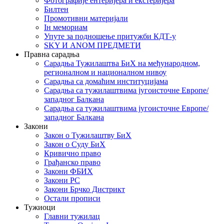
Фотографије ентеријера и екстеријера
Билтен
Промотивни материјали
Iн мемориам
Упуте за подношење притужби КДТ-у
SKY И ANOM ПРЕДМЕТИ
Правна сарадња
Сарадња Тужилаштва БиХ на међународном,
регионалном и националном нивоу
Сарадња са домаћим институцијама
Сарадња са тужилаштвима југоисточне Европе/
западног Балкана
Сарадња са тужилаштвима југоисточне Европе/
западног Балкана
Закони
Закон о Тужилаштву БиХ
Закон о Суду БиХ
Кривично право
Грађанско право
Закони ФБИХ
Закони РС
Закони Брчко Дистрикт
Остали прописи
Тужиоци
Главни тужилац