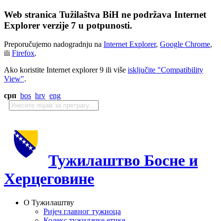
Web stranica Tužilaštva BiH ne podržava Internet
Explorer verzije 7 u potpunosti.
Preporučujemo nadogradnju na
Internet Explorer
,
Google Chrome
,
ili
Firefox
.
Ako koristite Internet explorer 9 ili više
isključite "Compatibility
View"
.
срп
bos
hrv
eng
Тужилаштво Босне и
Херцеговине
О Тужилаштву
Ријеч главног тужиоца
Кодекс тужилачке етике