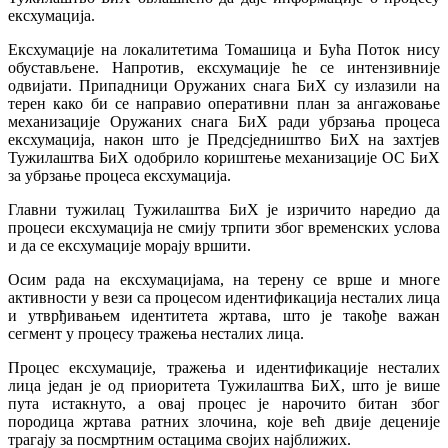
ексхумација.
Ексхумације на локалитетима Томашица и Бућа Поток нису
обустављене. Напротив, ексхумације ће се интензивније
одвијати. Припадници Оружаних снага БиХ су излазили на
терен како би се направио оперативни план за ангажовање
механизације Оружаних снага БиХ ради убрзања процеса
ексхумација, након што је Предсједништво БиХ на захтјев
Тужилаштва БиХ одобрило кориштење механизације ОС БиХ
за убрзање процеса ексхумација.
Главни тужилац Тужилаштва БиХ је изричито наредио да
процеси ексхумација не смију трпити због временских услова
и да се ексхумације морају вршити.
Осим рада на ексхумацијама, на терену се врше и многе
активности у вези са процесом идентификација несталих лица
и утврђивањем идентитета жртава, што је такође важан
сегмент у процесу тражења несталих лица.
Процес ексхумације, тражења и идентификације несталих
лица један је од приоритета Тужилаштва БиХ, што је више
пута истакнуто, а овај процес је нарочито битан због
породица жртава ратних злочина, које већ двије деценије
трагају за посмртним остацима својих најближих.