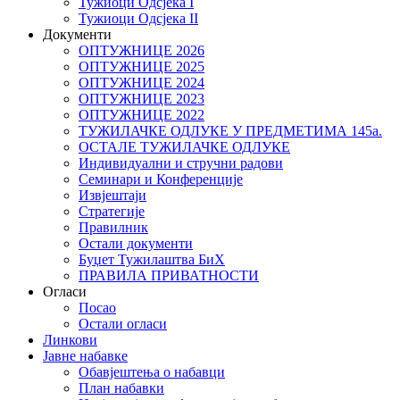
Тужиоци Oдсјекa I
Тужиоци Oдсјекa II
Документи
ОПТУЖНИЦЕ 2026
ОПТУЖНИЦЕ 2025
ОПТУЖНИЦЕ 2024
ОПТУЖНИЦЕ 2023
ОПТУЖНИЦЕ 2022
ТУЖИЛАЧКЕ ОДЛУКЕ У ПРЕДМЕТИМА 145а.
ОСТАЛЕ ТУЖИЛАЧКЕ ОДЛУКЕ
Индивидуални и стручни радови
Семинари и Конференције
Извјештаји
Стратегије
Правилник
Остали документи
Буџет Тужилаштва БиХ
ПРАВИЛА ПРИВАТНОСТИ
Огласи
Посао
Остали огласи
Линкови
Јавне набавке
Обавјештења о набавци
План набавки