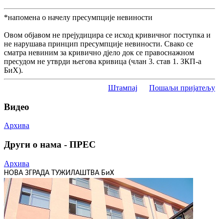
*напомена о начелу пресумпције невиности
Овом објавом не прејудицира се исход кривичног поступка и
не нарушава принцип пресумпције невиности. Свако се
сматра невиним за кривично дјело док се правоснажном
пресудом не утврди његова кривица (члан 3. став 1. ЗКП-а
БиХ).
Штампај
Пошаљи пријатељу
Видео
Архива
Други о нама - ПРЕС
Архива
НОВА ЗГРАДА ТУЖИЛАШТВА БиХ