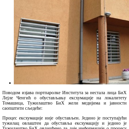
Поводом изјава портпаролке Института за нестала лица БиХ
Лејле Ченгић о обустављању ексхумације на локалитету
Томашица, Тужилаштво БиХ жели медијима и јавности
саопштити сљедеће:
Процес ексхумације није обустављен. Једино је поступајући
тужилац овлаштен да обуставља ексхумацију и једино је
Тужилаштво БиХ овлашћено да даје информације о процесу