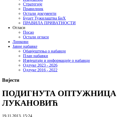
Стратегије
Правилник
Остали документи
Буџет Тужилаштва БиХ
ПРАВИЛА ПРИВАТНОСТИ
Огласи
Посао
Остали огласи
Линкови
Јавне набавке
Обавјештења о набавци
План набавки
Извјештаји и информације о набавци
Одлуке 2023 - 2026
Одлуке 2016 - 2022
Вијести
ПОДИГНУТА ОПТУЖНИЦА ПР
ЛУКАНОВИЋ
19.11.2013. 15:24