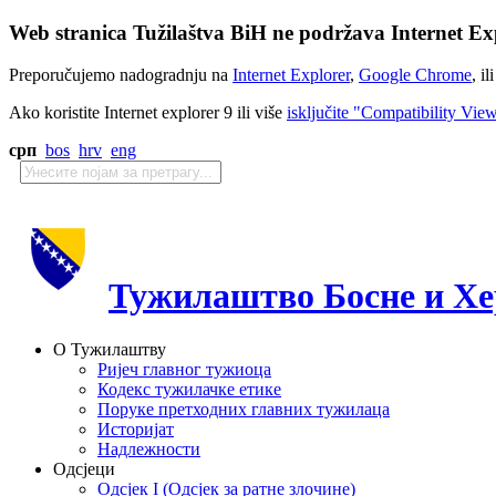
Web stranica Tužilaštva BiH ne podržava Internet Exp
Preporučujemo nadogradnju na
Internet Explorer
,
Google Chrome
, il
Ako koristite Internet explorer 9 ili više
isključite "Compatibility Vie
срп
bos
hrv
eng
Тужилаштво Босне и Хе
О Тужилаштву
Ријеч главног тужиоца
Кодекс тужилачке етике
Поруке претходних главних тужилаца
Историјат
Надлежности
Одсјеци
Одсјек I (Одсјек за ратне злочине)