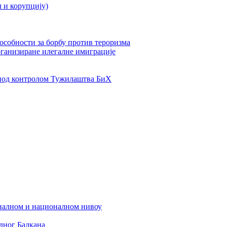
л и корупцију)
пособности за борбу против тероризма
рганизиране илегалне имиграције
од контролом Тужилаштва БиХ
налном и националном нивоу
дног Балкана