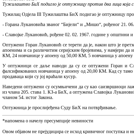
Тужилаштво БиХ подигло је оптужницу против два лица која се
Тужилац Одјела III Тужилаштва БиХ подигао је оптужницу про
- Горана Лукановића званог “Бијели“ и „Мишо“, рођеног 21. 0
- Славојке Лукановић, рођене 02. 02. 1967. године у општини 
Оптужени Горан Лукановић се терети да је, након што је прет
апоенима и са различитим серијским бројевима, у намјери да и
КМ, 24 новчанице у апоену од 50,00 КМ, 5 новчаница у апоену о
У оптужници се даље наводи да су се оптужени Горан и Сла
фалсификованих новчаница у апоену од 20,00 КМ. Кад су тамо 
продаваца који су јој враћали кусур.
Наведени оптужени су осумњичени да су као саизвршиоци лажа
из члана 205. става 1. КЗ-а БиХ, а оптужена Славојка Луканови
чланом 54. истог Закона.
Оптужница је прослијеђена Суду БиХ на потврђивање.
*напомена о начелу пресумпције невиности
Овом објавом не прејудицира се исход кривичног поступка и н