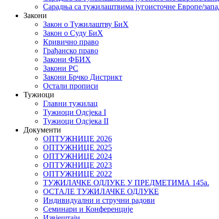
Сарадња са тужилаштвима југоисточне Европе/запа
Закони
Закон о Тужилаштву БиХ
Закон о Суду БиХ
Кривично право
Грађанско право
Закони ФБИХ
Закони РС
Закони Брчко Дистрикт
Остали прописи
Тужиоци
Главни тужилац
Тужиоци Oдсјекa I
Тужиоци Oдсјекa II
Документи
ОПТУЖНИЦЕ 2026
ОПТУЖНИЦЕ 2025
ОПТУЖНИЦЕ 2024
ОПТУЖНИЦЕ 2023
ОПТУЖНИЦЕ 2022
ТУЖИЛАЧКЕ ОДЛУКЕ У ПРЕДМЕТИМА 145а.
ОСТАЛЕ ТУЖИЛАЧКЕ ОДЛУКЕ
Индивидуални и стручни радови
Семинари и Конференције
Извјештаји