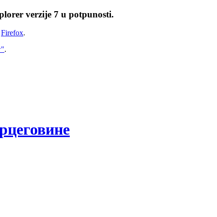
lorer verzije 7 u potpunosti.
i
Firefox
.
w"
.
рцеговине