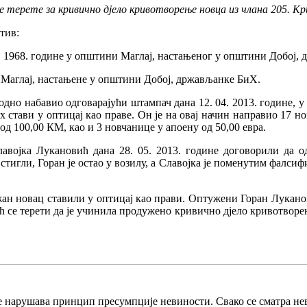
 терете за кривично дјело кривотворење новца из члана 205. Кр
тив:
6. 1968. године у општини Маглај, настањеног у општини Добој
и Маглај, настањене у општини Добој, држављанке БиХ.
ходно набавио одговарајући штампач дана 12. 04. 2013. године
х стави у оптицај као праве. Он је на овај начин направио 17 н
д 100,00 КМ, као и 3 новчанице у апоену од 50,00 евра.
војка Лукановић дана 28. 05. 2013. године договорили да о
стигли, Горан је остао у возилу, а Славојка је поменутим фалс
н новац ставили у оптицај као прави. Оптужени Горан Луканов
ћ се терети да је учинила продужено кривично дјело кривотворења
е нарушава принцип пресумпције невиности. Свако се сматра не