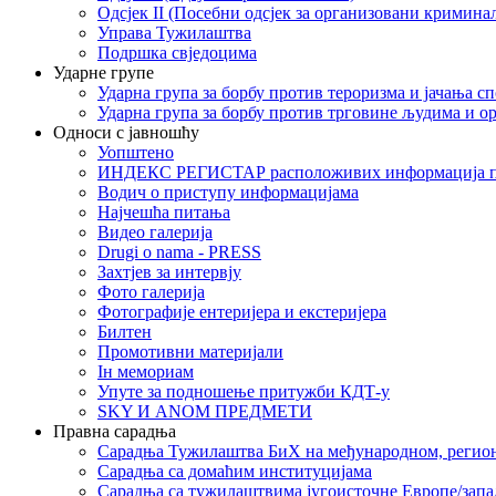
Одсјек II (Посебни одсјек за организовани кримина
Управа Тужилаштва
Подршка свједоцима
Ударне групе
Ударна група за борбу против тероризма и јачања с
Ударна група за борбу против трговине људима и о
Односи с јавношћу
Уопштено
ИНДЕКС РЕГИСТАР расположивих информација п
Водич о приступу информацијама
Најчешћа питања
Видео галерија
Drugi o nama - PRESS
Захтјев за интервју
Фото галерија
Фотографије ентеријера и екстеријера
Билтен
Промотивни материјали
Iн мемориам
Упуте за подношење притужби КДТ-у
SKY И ANOM ПРЕДМЕТИ
Правна сарадња
Сарадња Тужилаштва БиХ на међународном, регио
Сарадња са домаћим институцијама
Сарадња са тужилаштвима југоисточне Европе/запа