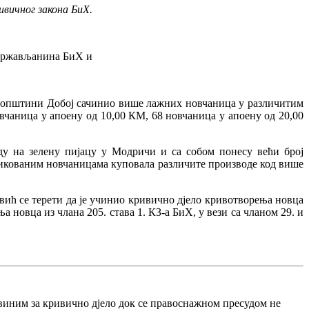
ивичног закона БиХ.
, држављанина БиХ и
, у општини Добој сачинио више лажних новчаница у различитим
овчаница у апоену од 10,00 КМ, 68 новчаница у апоену од 20,00
ду на зелену пијацу у Модричи и са собом понесу већи број
ификованим новчаницама куповала различите производе код више
ић се терети да је учинио кривично дјело кривотворења новца
 новца из члана 205. става 1. КЗ-а БиХ, у вези са чланом 29. и
виним за кривично дјело док се правоснажном пресудом не