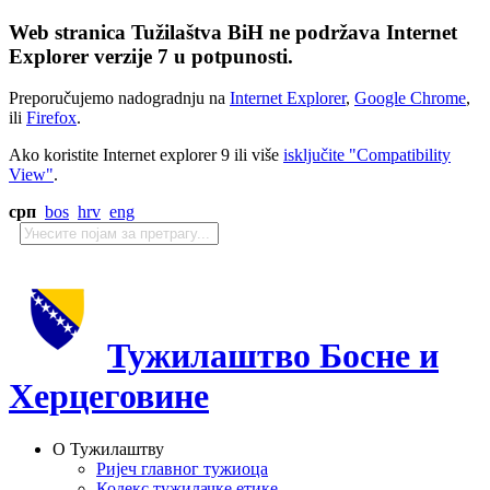
Web stranica Tužilaštva BiH ne podržava Internet
Explorer verzije 7 u potpunosti.
Preporučujemo nadogradnju na
Internet Explorer
,
Google Chrome
,
ili
Firefox
.
Ako koristite Internet explorer 9 ili više
isključite "Compatibility
View"
.
срп
bos
hrv
eng
Тужилаштво Босне и
Херцеговине
О Тужилаштву
Ријеч главног тужиоца
Кодекс тужилачке етике