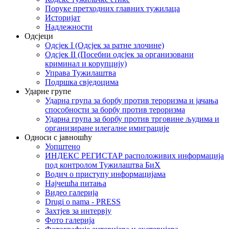
Поруке претходних главних тужилаца
Историјат
Надлежности
Одсјеци
Одсјек I (Одсјек за ратне злочине)
Одсјек II (Посебни одсјек за организовани
криминал и корупцију)
Управа Тужилаштва
Подршка свједоцима
Ударне групе
Ударна група за борбу против тероризма и јачања
способности за борбу против тероризма
Ударна група за борбу против трговине људима и
организиране илегалне имиграције
Односи с јавношћу
Уопштено
ИНДЕКС РЕГИСТАР расположивих информација
под контролом Тужилаштва БиХ
Водич о приступу информацијама
Најчешћа питања
Видео галерија
Drugi o nama - PRESS
Захтјев за интервју
Фото галерија