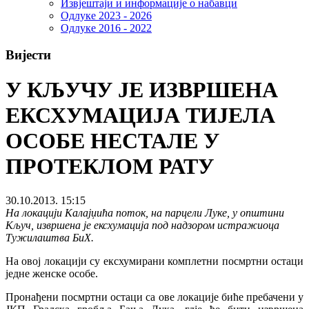
Извјештаји и информације о набавци
Одлуке 2023 - 2026
Одлуке 2016 - 2022
Вијести
У КЉУЧУ ЈЕ ИЗВРШЕНА
ЕКСХУМАЦИЈА ТИЈЕЛА
ОСОБЕ НЕСТАЛЕ У
ПРОТЕКЛОМ РАТУ
30.10.2013. 15:15
На локацији Калајџића поток, на парцели Луке, у општини
Кључ, извршена је ексхумација под надзором истражиоца
Тужилаштва БиХ.
На овој локацији су ексхумирани комплетни посмртни остаци
једне женске особе.
Пронађени посмртни остаци са ове локације биће пребачени у