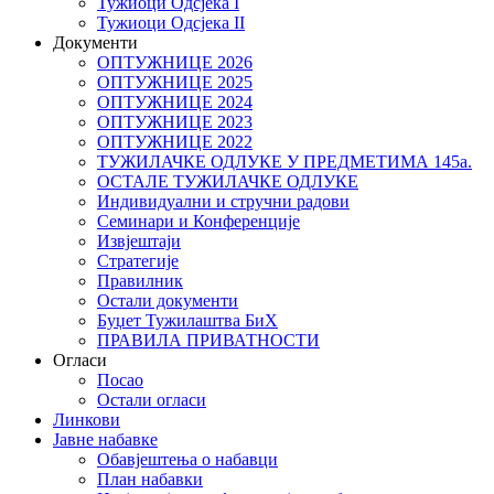
Тужиоци Oдсјекa I
Тужиоци Oдсјекa II
Документи
ОПТУЖНИЦЕ 2026
ОПТУЖНИЦЕ 2025
ОПТУЖНИЦЕ 2024
ОПТУЖНИЦЕ 2023
ОПТУЖНИЦЕ 2022
ТУЖИЛАЧКЕ ОДЛУКЕ У ПРЕДМЕТИМА 145а.
ОСТАЛЕ ТУЖИЛАЧКЕ ОДЛУКЕ
Индивидуални и стручни радови
Семинари и Конференције
Извјештаји
Стратегије
Правилник
Остали документи
Буџет Тужилаштва БиХ
ПРАВИЛА ПРИВАТНОСТИ
Огласи
Посао
Остали огласи
Линкови
Јавне набавке
Обавјештења о набавци
План набавки