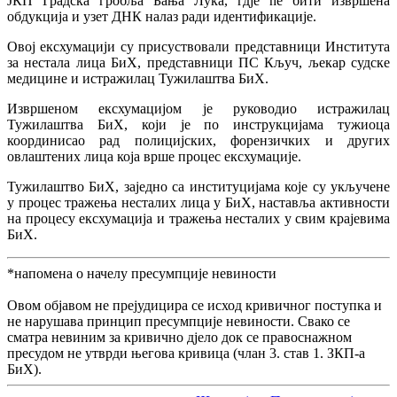
ЈКП Градска гробља Бања Лука, гдје ће бити извршена
обдукција и узет ДНК налаз ради идентификације.
Овој ексхумацији су присуствовали представници Института
за нестала лица БиХ, представници ПС Кључ, љекар судске
медицине и истражилац Тужилаштва БиХ.
Извршеном ексхумацијом је руководио истражилац
Тужилаштва БиХ, који је по инструкцијама тужиоца
координисао рад полицијских, форензичких и других
овлаштених лица која врше процес ексхумације.
Тужилаштво БиХ, заједно са институцијама које су укључене
у процес тражења несталих лица у БиХ, наставља активности
на процесу ексхумација и тражења несталих у свим крајевима
БиХ.
*напомена о начелу пресумпције невиности
Овом објавом не прејудицира се исход кривичног поступка и
не нарушава принцип пресумпције невиности. Свако се
сматра невиним за кривично дјело док се правоснажном
пресудом не утврди његова кривица (члан 3. став 1. ЗКП-а
БиХ).