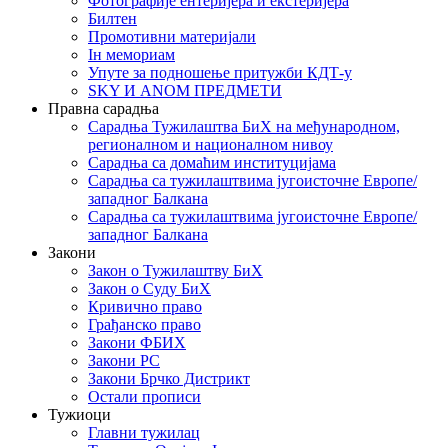
Фотографије ентеријера и екстеријера
Билтен
Промотивни материјали
Iн мемориам
Упуте за подношење притужби КДТ-у
SKY И ANOM ПРЕДМЕТИ
Правна сарадња
Сарадња Тужилаштва БиХ на међународном,
регионалном и националном нивоу
Сарадња са домаћим институцијама
Сарадња са тужилаштвима југоисточне Европе/
западног Балкана
Сарадња са тужилаштвима југоисточне Европе/
западног Балкана
Закони
Закон о Тужилаштву БиХ
Закон о Суду БиХ
Кривично право
Грађанско право
Закони ФБИХ
Закони РС
Закони Брчко Дистрикт
Остали прописи
Тужиоци
Главни тужилац