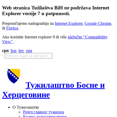
Web stranica Tužilaštva BiH ne podržava Internet
Explorer verzije 7 u potpunosti.
Preporučujemo nadogradnju na
Internet Explorer
,
Google Chrome
,
ili
Firefox
.
Ako koristite Internet explorer 9 ili više
isključite "Compatibility
View"
.
срп
bos
hrv
eng
Тужилаштво Босне и
Херцеговине
О Тужилаштву
Ријеч главног тужиоца
Кодекс тужилачке етике