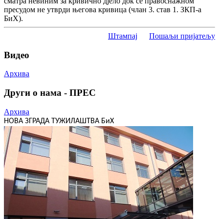
сматра невиним за кривично дјело док се правоснажном
пресудом не утврди његова кривица (члан 3. став 1. ЗКП-а
БиХ).
Штампај
Пошаљи пријатељу
Видео
Архива
Други о нама - ПРЕС
Архива
НОВА ЗГРАДА ТУЖИЛАШТВА БиХ