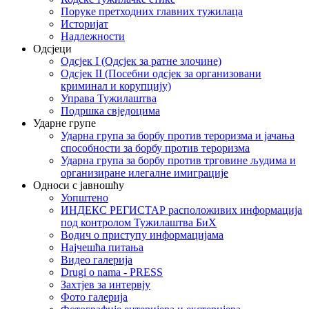
Поруке претходних главних тужилаца
Историјат
Надлежности
Одсјеци
Одсјек I (Одсјек за ратне злочине)
Одсјек II (Посебни одсјек за организовани
криминал и корупцију)
Управа Тужилаштва
Подршка свједоцима
Ударне групе
Ударна група за борбу против тероризма и јачања
способности за борбу против тероризма
Ударна група за борбу против трговине људима и
организиране илегалне имиграције
Односи с јавношћу
Уопштено
ИНДЕКС РЕГИСТАР расположивих информација
под контролом Тужилаштва БиХ
Водич о приступу информацијама
Најчешћа питања
Видео галерија
Drugi o nama - PRESS
Захтјев за интервју
Фото галерија