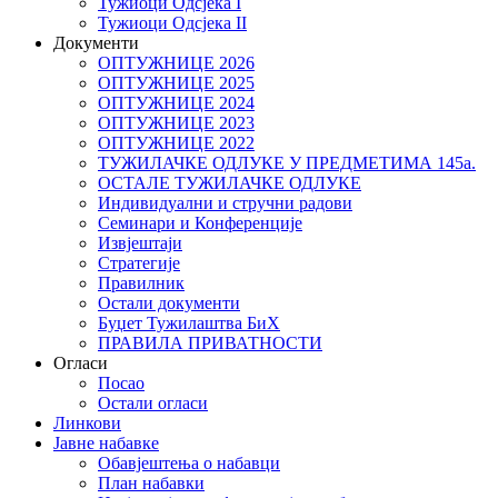
Тужиоци Oдсјекa I
Тужиоци Oдсјекa II
Документи
ОПТУЖНИЦЕ 2026
ОПТУЖНИЦЕ 2025
ОПТУЖНИЦЕ 2024
ОПТУЖНИЦЕ 2023
ОПТУЖНИЦЕ 2022
ТУЖИЛАЧКЕ ОДЛУКЕ У ПРЕДМЕТИМА 145а.
ОСТАЛЕ ТУЖИЛАЧКЕ ОДЛУКЕ
Индивидуални и стручни радови
Семинари и Конференције
Извјештаји
Стратегије
Правилник
Остали документи
Буџет Тужилаштва БиХ
ПРАВИЛА ПРИВАТНОСТИ
Огласи
Посао
Остали огласи
Линкови
Јавне набавке
Обавјештења о набавци
План набавки