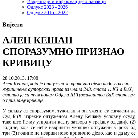
Извјештаји и информације о набавци
Одлуке 2023 - 2026
Одлуке 2016 - 2022
Вијести
АЛЕН КЕШАН
СПОРАЗУМНО ПРИЗНАО
КРИВИЦУ
28.10.2013. 17:08
Ален Кешан, који је оптужен за кривично дјело недозвољено
кориштење ауторских права из члана 243. става 1. КЗ-а БиХ,
склопио је са тужиоцем Одјела III Тужилаштва БиХ споразум
о признању кривице.
У складу са споразумом, тужилац и оптужени су сагласни да
Суд БиХ изрекне оптуженом Алену Кешану условну осуду,
тако што ће му утврдити казну затвора у трајању од двије (2)
године, која се неће извршити уколико оптужени у року од
три (3) године не изврши ново кривично дјело, као и да му се