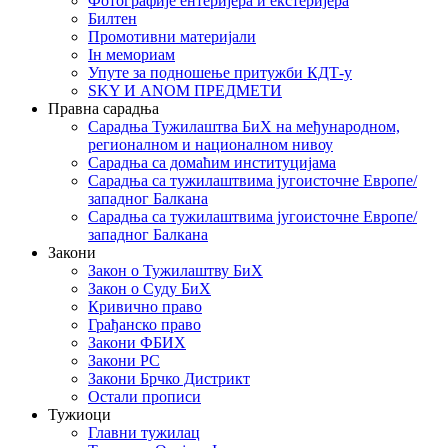
Фотографије ентеријера и екстеријера
Билтен
Промотивни материјали
Iн мемориам
Упуте за подношење притужби КДТ-у
SKY И ANOM ПРЕДМЕТИ
Правна сарадња
Сарадња Тужилаштва БиХ на међународном,
регионалном и националном нивоу
Сарадња са домаћим институцијама
Сарадња са тужилаштвима југоисточне Европе/
западног Балкана
Сарадња са тужилаштвима југоисточне Европе/
западног Балкана
Закони
Закон о Тужилаштву БиХ
Закон о Суду БиХ
Кривично право
Грађанско право
Закони ФБИХ
Закони РС
Закони Брчко Дистрикт
Остали прописи
Тужиоци
Главни тужилац