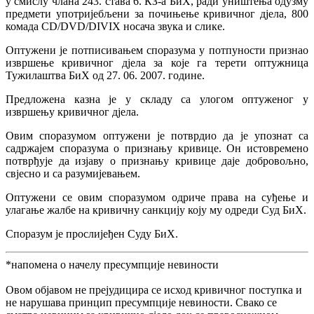
у смислу члана 243. става 6. КЗ-а БиХ, ради уништења одузму
предмети употријебљени за почињење кривичног дјела, 800
комада CD/DVD/DIVIX носача звука и слике.
Оптужени је потписивањем споразума у потпуности признао
извршење кривичног дјела за које га терети оптужница
Тужилаштва БиХ од 27. 06. 2007. године.
Предложена казна је у складу са улогом оптуженог у
извршењу кривичног дјела.
Овим споразумом оптужени је потврдио да је упознат са
садржајем споразума о признању кривице. Он истовремено
потврђује да изјаву о признању кривице даје добровољно,
свјесно и са разумијевањем.
Оптужени се овим споразумом одриче права на суђење и
улагање жалбе на кривичну санкцију коју му одреди Суд БиХ.
Споразум је прослијеђен Суду БиХ.
*напомена о начелу пресумпције невиности
Овом објавом не прејудицира се исход кривичног поступка и
не нарушава принцип пресумпције невиности. Свако се