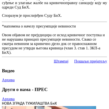
суђење и улагање жалбе на кривичноправну санкцију коју му
одреди Суд БиХ.
Споразум је прослијеђен Суду БиХ.
*напомена о начелу пресумпције невиности
Овом објавом не прејудицира се исход кривичног поступка и
не нарушава принцип пресумпције невиности. Свако се
сматра невиним за кривично дјело док се правоснажном
пресудом не утврди његова кривица (члан 3. став 1. ЗКП-а
БиХ).
Штампај
Пошаљи пријатељу
Видео
Архива
Други о нама - ПРЕС
Архива
НОВА ЗГРАДА ТУЖИЛАШТВА БиХ