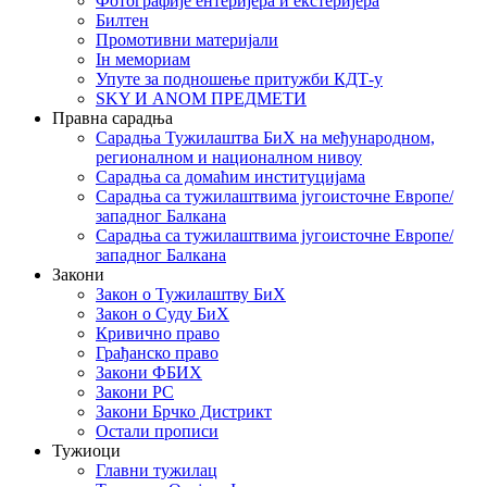
Фотографије ентеријера и екстеријера
Билтен
Промотивни материјали
Iн мемориам
Упуте за подношење притужби КДТ-у
SKY И ANOM ПРЕДМЕТИ
Правна сарадња
Сарадња Тужилаштва БиХ на међународном,
регионалном и националном нивоу
Сарадња са домаћим институцијама
Сарадња са тужилаштвима југоисточне Европе/
западног Балкана
Сарадња са тужилаштвима југоисточне Европе/
западног Балкана
Закони
Закон о Тужилаштву БиХ
Закон о Суду БиХ
Кривично право
Грађанско право
Закони ФБИХ
Закони РС
Закони Брчко Дистрикт
Остали прописи
Тужиоци
Главни тужилац