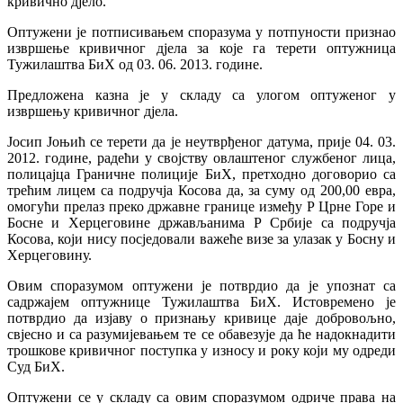
кривично дјело.
Оптужени је потписивањем споразума у потпуности признао
извршење кривичног дјела за које га терети оптужница
Тужилаштва БиХ од 03. 06. 2013. године.
Предложена казна је у складу са улогом оптуженог у
извршењу кривичног дјела.
Јосип Јоњић се терети да је неутврђеног датума, прије 04. 03.
2012. године, радећи у својству овлаштеног службеног лица,
полицајца Граничне полиције БиХ, претходно договорио са
трећим лицем са подручја Косова да, за суму од 200,00 евра,
омогући прелаз преко државне границе између Р Црне Горе и
Босне и Херцеговине држављанима Р Србије са подручја
Косова, који нису посједовали важеће визе за улазак у Босну и
Херцеговину.
Овим споразумом оптужени је потврдио да је упознат са
садржајем оптужнице Тужилаштва БиХ. Истовремено је
потврдио да изјаву о признању кривице даје добровољно,
свјесно и са разумијевањем те се обавезује да ће надокнадити
трошкове кривичног поступка у износу и року који му одреди
Суд БиХ.
Оптужени се у складу са овим споразумом одриче права на