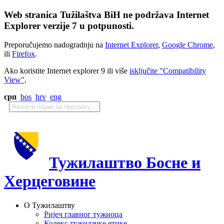
Web stranica Tužilaštva BiH ne podržava Internet
Explorer verzije 7 u potpunosti.
Preporučujemo nadogradnju na
Internet Explorer
,
Google Chrome
,
ili
Firefox
.
Ako koristite Internet explorer 9 ili više
isključite "Compatibility
View"
.
срп
bos
hrv
eng
Тужилаштво Босне и
Херцеговине
О Тужилаштву
Ријеч главног тужиоца
Кодекс тужилачке етике