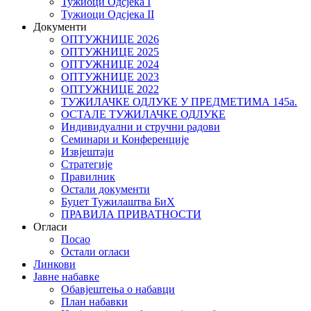
Тужиоци Oдсјекa I
Тужиоци Oдсјекa II
Документи
ОПТУЖНИЦЕ 2026
ОПТУЖНИЦЕ 2025
ОПТУЖНИЦЕ 2024
ОПТУЖНИЦЕ 2023
ОПТУЖНИЦЕ 2022
ТУЖИЛАЧКЕ ОДЛУКЕ У ПРЕДМЕТИМА 145а.
ОСТАЛЕ ТУЖИЛАЧКЕ ОДЛУКЕ
Индивидуални и стручни радови
Семинари и Конференције
Извјештаји
Стратегије
Правилник
Остали документи
Буџет Тужилаштва БиХ
ПРАВИЛА ПРИВАТНОСТИ
Огласи
Посао
Остали огласи
Линкови
Јавне набавке
Обавјештења о набавци
План набавки