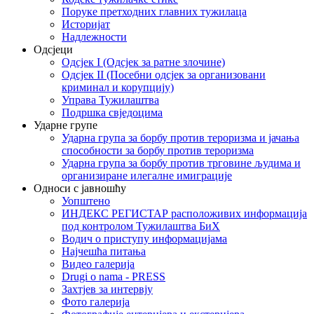
Поруке претходних главних тужилаца
Историјат
Надлежности
Одсјеци
Одсјек I (Одсјек за ратне злочине)
Одсјек II (Посебни одсјек за организовани
криминал и корупцију)
Управа Тужилаштва
Подршка свједоцима
Ударне групе
Ударна група за борбу против тероризма и јачања
способности за борбу против тероризма
Ударна група за борбу против трговине људима и
организиране илегалне имиграције
Односи с јавношћу
Уопштено
ИНДЕКС РЕГИСТАР расположивих информација
под контролом Тужилаштва БиХ
Водич о приступу информацијама
Најчешћа питања
Видео галерија
Drugi o nama - PRESS
Захтјев за интервју
Фото галерија