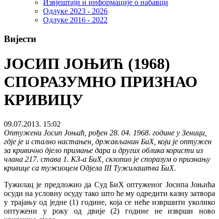
Извјештаји и информације о набавци
Одлуке 2023 - 2026
Одлуке 2016 - 2022
Вијести
ЈОСИП ЈОЊИЋ (1968)
СПОРАЗУМНО ПРИЗНАО
КРИВИЦУ
09.07.2013. 15:02
Оптужени Јосип Јоњић, рођен 28. 04. 1968. године у Зеници,
гдје је и стално настањен, држављанин БиХ, који је оптужен
за кривично дјело примање дара и других облика користи из
члана 217. става 1. КЗ-а БиХ, склопио је споразум о признању
кривице са тужиоцем Одјела III Тужилаштва БиХ.
Тужилац је предложио да Суд БиХ оптуженог Јосипа Јоњића
осуди на условну осуду тако што ће му одредити казну затвора
у трајању од једне (1) године, која се неће извршити уколико
оптужени у року од двије (2) године не изврши ново