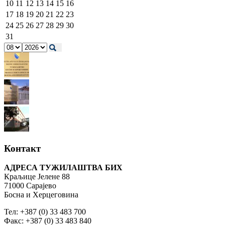
10
11
12
13
14
15
16
17
18
19
20
21
22
23
24
25
26
27
28
29
30
31
Контакт
АДРЕСА ТУЖИЛАШТВА БИХ
Краљице Јелене 88
71000 Сарајево
Босна и Херцеговина
Тел: +387 (0) 33 483 700
Факс: +387 (0) 33 483 840