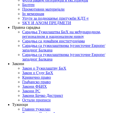
Фотографије ентеријера и екстеријера
Билтен
Промотивни материјали
Iн мемориам
Упуте за подношење притужби КДТ-у
SKY И ANOM ПРЕДМЕТИ
Правна сарадња
Сарадња Тужилаштва БиХ на међународном,
регионалном и националном нивоу
Сарадња са домаћим институцијама
Сарадња са тужилаштвима југоисточне Европе/
западног Балкана
Сарадња са тужилаштвима југоисточне Европе/
западног Балкана
Закони
Закон о Тужилаштву БиХ
Закон о Суду БиХ
Кривично право
Грађанско право
Закони ФБИХ
Закони РС
Закони Брчко Дистрикт
Остали прописи
Тужиоци
Главни тужилац