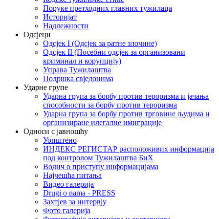
Поруке претходних главних тужилаца
Историјат
Надлежности
Одсјеци
Одсјек I (Одсјек за ратне злочине)
Одсјек II (Посебни одсјек за организовани
криминал и корупцију)
Управа Тужилаштва
Подршка свједоцима
Ударне групе
Ударна група за борбу против тероризма и јачања
способности за борбу против тероризма
Ударна група за борбу против трговине људима и
организиране илегалне имиграције
Односи с јавношћу
Уопштено
ИНДЕКС РЕГИСТАР расположивих информација
под контролом Тужилаштва БиХ
Водич о приступу информацијама
Најчешћа питања
Видео галерија
Drugi o nama - PRESS
Захтјев за интервју
Фото галерија