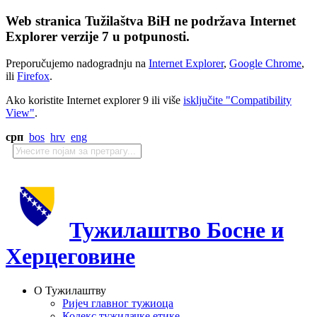
Web stranica Tužilaštva BiH ne podržava Internet
Explorer verzije 7 u potpunosti.
Preporučujemo nadogradnju na
Internet Explorer
,
Google Chrome
,
ili
Firefox
.
Ako koristite Internet explorer 9 ili više
isključite "Compatibility
View"
.
срп
bos
hrv
eng
Тужилаштво Босне и
Херцеговине
О Тужилаштву
Ријеч главног тужиоца
Кодекс тужилачке етике