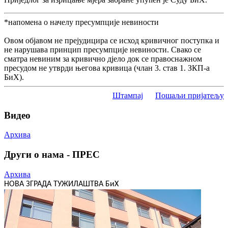
*напомена о начелу пресумпције невиности
Овом објавом не прејудицира се исход кривичног поступка и
не нарушава принцип пресумпције невиности. Свако се
сматра невиним за кривично дјело док се правоснажном
пресудом не утврди његова кривица (члан 3. став 1. ЗКП-а
БиХ).
Штампај
Пошаљи пријатељу
Видео
Архива
Други о нама - ПРЕС
Архива
НОВА ЗГРАДА ТУЖИЛАШТВА БиХ