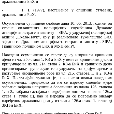
држављанина БиХ и
- Т. Т. (1977), настањеног у општини Угљевик,
држављанина БиХ.
Осумњичени су лишене слободе дана 10. 06. 2013. године, од
стране овлаштених полицијских службеника Државне
агенције за истраге и заштиту – SIPA, у удруженој полицијској
акцији „Скела-Паук“, коју је реализовало Тужилаштво БиХ
заједно са Државном агенцијом за истраге и заштиту - SIPA,
Граничном полицијом БиХ и МУП-ом РС.
Наведени осумњичени се терете да су извршили кривично
дјело из чл. 250 става 1. КЗ-а БиХ у вези са кривичним дјелом
кријумчарење из чл. 214. става 2. КЗ-а БиХ и кривично дјело
организирање групе људи или удружења за кријумчарење и
растурање неоцарињене робе из чл. 215. ставова 1. и 2. КЗ-а
БиХ. Поступајући тужилац је, након испитивања наведених
осумњичених, предложио да им се изрекну сљедеће мјере
забране: забрана напуштања боравишта из члана 126. ставова
1. и 2., забрана састајања с одређеним лицима из члана 126.а
става 1. тачке ц), као и наредба да се повремено јављају
одређеном државном органу из члана 126.а става 1. тачке д)
ЗКП-а БиХ.
Приједлог за изрицање мјера забране упућен је Суду БиХ.