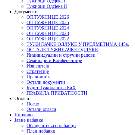
Тужиоци Oдсјекa I
Тужиоци Oдсјекa II
Документи
ОПТУЖНИЦЕ 2026
ОПТУЖНИЦЕ 2025
ОПТУЖНИЦЕ 2024
ОПТУЖНИЦЕ 2023
ОПТУЖНИЦЕ 2022
ТУЖИЛАЧКЕ ОДЛУКЕ У ПРЕДМЕТИМА 145а.
ОСТАЛЕ ТУЖИЛАЧКЕ ОДЛУКЕ
Индивидуални и стручни радови
Семинари и Конференције
Извјештаји
Стратегије
Правилник
Остали документи
Буџет Тужилаштва БиХ
ПРАВИЛА ПРИВАТНОСТИ
Огласи
Посао
Остали огласи
Линкови
Јавне набавке
Обавјештења о набавци
План набавки