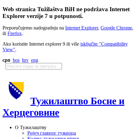
Web stranica Tužilaštva BiH ne podržava Internet
Explorer verzije 7 u potpunosti.
Preporučujemo nadogradnju na
Internet Explorer
,
Google Chrome
,
ili
Firefox
.
Ako koristite Internet explorer 9 ili više
isključite "Compatibility
View"
.
срп
bos
hrv
eng
Тужилаштво Босне и
Херцеговине
О Тужилаштву
Ријеч главног тужиоца
Кодекс тужилачке етике