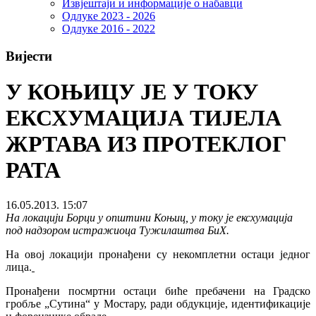
Извјештаји и информације о набавци
Одлуке 2023 - 2026
Одлуке 2016 - 2022
Вијести
У КОЊИЦУ ЈЕ У ТОКУ
ЕКСХУМАЦИЈА ТИЈЕЛА
ЖРТАВА ИЗ ПРОТЕКЛОГ
РАТА
16.05.2013. 15:07
На локацији Борци у општини Коњиц, у току је ексхумација
под надзором истражиоца Тужилаштва БиХ.
На овој локацији пронађени су некомплетни остаци једног
лица.
Пронађени посмртни остаци биће пребачени на Градско
гробље „Сутина“ у Мостару, ради обдукције, идентификације