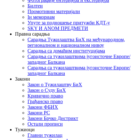
Фотографије ентеријера и екстеријера
Билтен
Промотивни материјали
Iн мемориам
Упуте за подношење притужби КДТ-у
SKY И ANOM ПРЕДМЕТИ
Правна сарадња
Сарадња Тужилаштва БиХ на међународном,
регионалном и националном нивоу
Сарадња са домаћим институцијама
Сарадња са тужилаштвима југоисточне Европе/
западног Балкана
Сарадња са тужилаштвима југоисточне Европе/
западног Балкана
Закони
Закон о Тужилаштву БиХ
Закон о Суду БиХ
Кривично право
Грађанско право
Закони ФБИХ
Закони РС
Закони Брчко Дистрикт
Остали прописи
Тужиоци
Главни тужилац