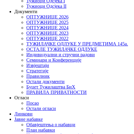
Тужиоци Oдсјекa I
Тужиоци Oдсјекa II
Документи
ОПТУЖНИЦЕ 2026
ОПТУЖНИЦЕ 2025
ОПТУЖНИЦЕ 2024
ОПТУЖНИЦЕ 2023
ОПТУЖНИЦЕ 2022
ТУЖИЛАЧКЕ ОДЛУКЕ У ПРЕДМЕТИМА 145а.
ОСТАЛЕ ТУЖИЛАЧКЕ ОДЛУКЕ
Индивидуални и стручни радови
Семинари и Конференције
Извјештаји
Стратегије
Правилник
Остали документи
Буџет Тужилаштва БиХ
ПРАВИЛА ПРИВАТНОСТИ
Огласи
Посао
Остали огласи
Линкови
Јавне набавке
Обавјештења о набавци
План набавки