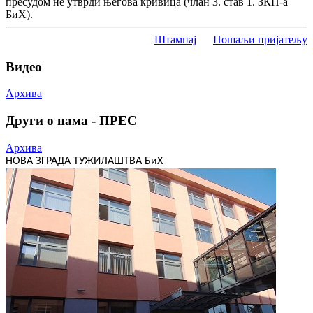
пресудом не утврди његова кривица (члан 3. став 1. ЗКП-а
БиХ).
Штампај
Пошаљи пријатељу
Видео
Архива
Други о нама - ПРЕС
Архива
НОВА ЗГРАДА ТУЖИЛАШТВА БиХ