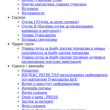
Поруке претходних главних тужилаца
Историјат
Надлежности
Одсјеци
Одсјек I (Одсјек за ратне злочине)
Одсјек II (Посебни одсјек за организовани
криминал и корупцију)
Управа Тужилаштва
Подршка свједоцима
Ударне групе
Ударна група за борбу против тероризма и јачања
способности за борбу против тероризма
Ударна група за борбу против трговине људима и
организиране илегалне имиграције
Односи с јавношћу
Уопштено
ИНДЕКС РЕГИСТАР расположивих информација
под контролом Тужилаштва БиХ
Водич о приступу информацијама
Најчешћа питања
Видео галерија
Drugi o nama - PRESS
Захтјев за интервју
Фото галерија