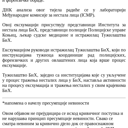
и форензичке обраде.
ДНК анализа овог тијела радиће се у лабораторији
Међународне комисије за нестала лица (ICMP).
Овој ексхумацији присуствују представници Института за
нестала лица БиХ, представници полиције Полицијске управе
Коњиц, љекар судске медицине и истражилац Тужилаштва
БиХ.
Ексхумацијом руководи истражилац Тужилаштва БиХ, који по
инструкцијама тужиоца координише рад полицијских,
форензичких и других овлаштених лица која врше процес
ексхумације.
Тужилаштво БиХ, заједно са институцијама које су укључене
у процес тражења несталих лица у БиХ, наставља активности
на процесу ексхумација и тражења несталих у свим крајевима
БиХ.
*напомена о начелу пресумпције невиности
Овом објавом не прејудицира се исход кривичног поступка и
не нарушава принцип пресумпције невиности. Свако се
сматра невиним за кривично дјело док се правоснажном