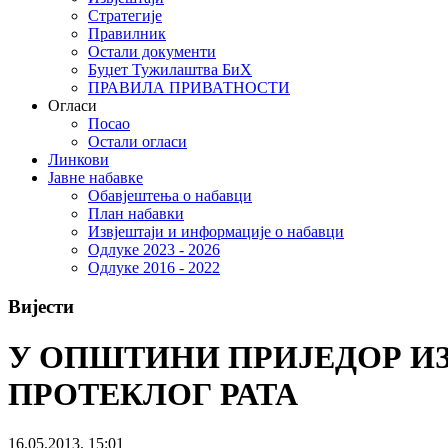
Стратегије
Правилник
Остали документи
Буџет Тужилаштва БиХ
ПРАВИЛА ПРИВАТНОСТИ
Огласи
Посао
Остали огласи
Линкови
Јавне набавке
Обавјештења о набавци
План набавки
Извјештаји и информације о набавци
Одлуке 2023 - 2026
Одлуке 2016 - 2022
Вијести
У ОПШТИНИ ПРИЈЕДОР И
ПРОТЕКЛОГ РАТА
16.05.2013. 15:01