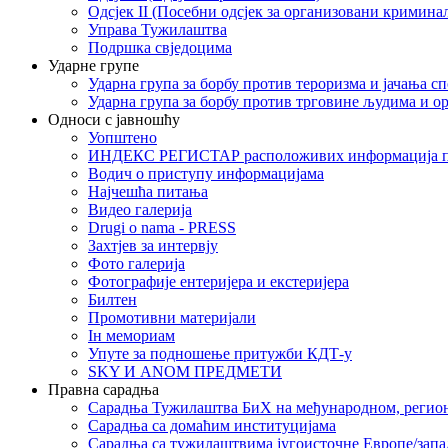
Одсјек II (Посебни одсјек за организовани кримина
Управа Тужилаштва
Подршка свједоцима
Ударне групе
Ударна група за борбу против тероризма и јачања с
Ударна група за борбу против трговине људима и о
Односи с јавношћу
Уопштено
ИНДЕКС РЕГИСТАР расположивих информација п
Водич о приступу информацијама
Најчешћа питања
Видео галерија
Drugi o nama - PRESS
Захтјев за интервју
Фото галерија
Фотографије ентеријера и екстеријера
Билтен
Промотивни материјали
Iн мемориам
Упуте за подношење притужби КДТ-у
SKY И ANOM ПРЕДМЕТИ
Правна сарадња
Сарадња Тужилаштва БиХ на међународном, регио
Сарадња са домаћим институцијама
Сарадња са тужилаштвима југоисточне Европе/запа