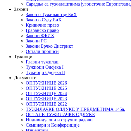
Сарадња са тужилаштвима југоисточне Европе/запа
Закони
Закон о Тужилаштву БиХ
Закон о Суду БиХ
Кривично право
Грађанско право
Закони ФБИХ
Закони РС
Закони Брчко Дистрикт
Остали прописи
Тужиоци
Главни тужилац
Тужиоци Oдсјекa I
Тужиоци Oдсјекa II
Документи
ОПТУЖНИЦЕ 2026
ОПТУЖНИЦЕ 2025
ОПТУЖНИЦЕ 2024
ОПТУЖНИЦЕ 2023
ОПТУЖНИЦЕ 2022
ТУЖИЛАЧКЕ ОДЛУКЕ У ПРЕДМЕТИМА 145а.
ОСТАЛЕ ТУЖИЛАЧКЕ ОДЛУКЕ
Индивидуални и стручни радови
Семинари и Конференције
Извјештаји