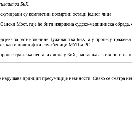
ужилаштва БиХ.
ксхумирани су комплетни посмртни остаци једног лица.
ански Мост, гдје ће бити извршена судско-медицинска обрада, 
дсјека за ратне злочине Тужилаштва БиХ, а у процесу тражења 
уке, као и полицијски службеници МУП-а РС.
 процес тражења несталих лица у БиХ, наставља активности на п
е нарушава принцип пресумпције невиности. Свако се сматра не