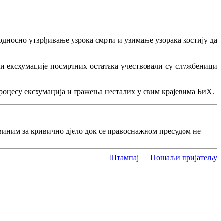
односно утврђивање узрока смрти и узимање узорака костију да
и ексхумације посмртних остатака учествовали су службеници
роцесу ексхумација и тражења несталих у свим крајевима БиХ.
виним за кривично дјело док се правоснажном пресудом не
Штампај
Пошаљи пријатељу