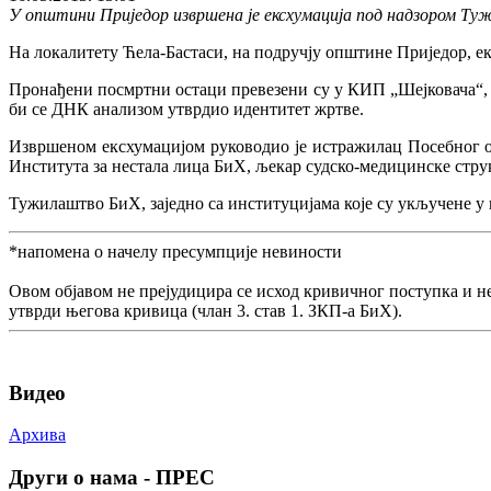
У општини Приједор извршена је ексхумација под надзором Т
На локалитету Ћела-Бастаси, на подручју општине Приједор, е
Пронађени посмртни остаци превезени су у КИП „Шејковача“, С
би се ДНК анализом утврдио идентитет жртве.
Извршеном ексхумацијом руководио је истражилац Посебног о
Института за нестала лица БиХ, љекар судско-медицинске стр
Тужилаштво БиХ, заједно са институцијама које су укључене у
*напомена о начелу пресумпције невиности
Овом објавом не прејудицира се исход кривичног поступка и н
утврди његова кривица (члан 3. став 1. ЗКП-а БиХ).
Видео
Архива
Други о нама - ПРЕС