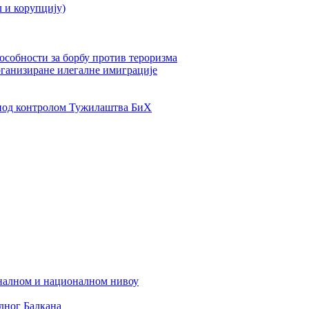
л и корупцију)
пособности за борбу против тероризма
рганизиране илегалне имиграције
од контролом Тужилаштва БиХ
налном и националном нивоу
дног Балкана