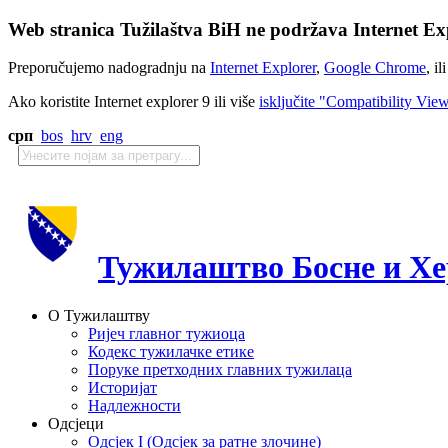
Web stranica Tužilaštva BiH ne podržava Internet Exp
Preporučujemo nadogradnju na
Internet Explorer
,
Google Chrome
, il
Ako koristite Internet explorer 9 ili više
isključite "Compatibility Vie
срп
bos
hrv
eng
Тужилаштво Босне и Хе
О Тужилаштву
Ријеч главног тужиоца
Кодекс тужилачке етике
Поруке претходних главних тужилаца
Историјат
Надлежности
Одсјеци
Одсјек I (Одсјек за ратне злочине)