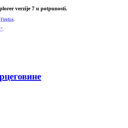
lorer verzije 7 u potpunosti.
i
Firefox
.
w"
.
рцеговине