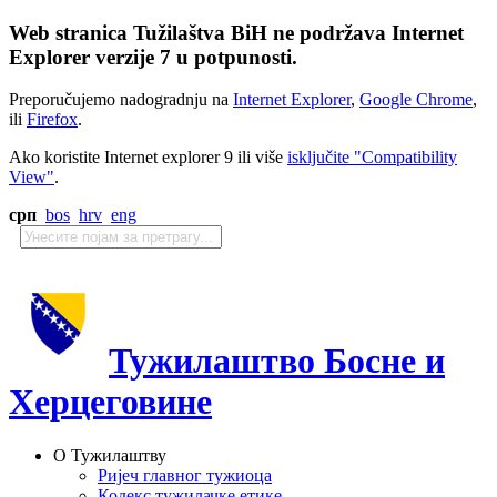
Web stranica Tužilaštva BiH ne podržava Internet
Explorer verzije 7 u potpunosti.
Preporučujemo nadogradnju na
Internet Explorer
,
Google Chrome
,
ili
Firefox
.
Ako koristite Internet explorer 9 ili više
isključite "Compatibility
View"
.
срп
bos
hrv
eng
Тужилаштво Босне и
Херцеговине
О Тужилаштву
Ријеч главног тужиоца
Кодекс тужилачке етике