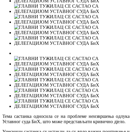
Тема састанка односила се на проблеме неизвршења одлука
Уставног суда БиХ, што може представљати кривично дјело.
Учесници састанка су истакли да су врло важни поштивање и