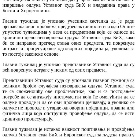
извршење одлука Уставног суда БиХ и владавина права у
Босни и Херцеговини.
Главни тужилац је упознао учеснике састанка да је ради
рјешавања овог проблема предузео активности и издао Опште
упутство тужиоцима у вези са предметима који се односе на
кривично дјело неизвршења одлука Уставног суда БиХ, како
би се направио преглед стања ових предмета, те покренуле
истраге и процесуирање одговорних појединаца, уколико за
то постоје законске основе.
Главни тужилац је упознао представнике Уставног суда да су
већ покренуте истраге у неким од ових предмета.
Представници Уставног суда су упознали главног тужиоца са
великим бројем случајева неизвршења одлука Уставног суда
те са сложеношћу ове проблематике, као и са постојањем
потребе да се ангажују инструменти који ће омогућити да се
одлуке проводе и да се ови проблеми рјешавају, а уколико се
одлуке не проводе и утврде одговорни појединци, правна или
физичка лица која опструишу провођење одлука, да се исти
кривично процесуирају.
Главни тужилац је истакао важност поштивања и провођења
одлука Уставног суда БиХ и Европског суда за људска права у