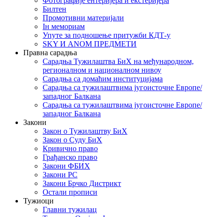
Фотографије ентеријера и екстеријера
Билтен
Промотивни материјали
Iн мемориам
Упуте за подношење притужби КДТ-у
SKY И ANOM ПРЕДМЕТИ
Правна сарадња
Сарадња Тужилаштва БиХ на међународном,
регионалном и националном нивоу
Сарадња са домаћим институцијама
Сарадња са тужилаштвима југоисточне Европе/
западног Балкана
Сарадња са тужилаштвима југоисточне Европе/
западног Балкана
Закони
Закон о Тужилаштву БиХ
Закон о Суду БиХ
Кривично право
Грађанско право
Закони ФБИХ
Закони РС
Закони Брчко Дистрикт
Остали прописи
Тужиоци
Главни тужилац