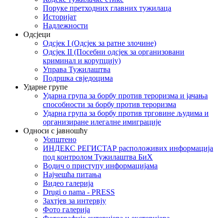
Поруке претходних главних тужилаца
Историјат
Надлежности
Одсјеци
Одсјек I (Одсјек за ратне злочине)
Одсјек II (Посебни одсјек за организовани
криминал и корупцију)
Управа Тужилаштва
Подршка свједоцима
Ударне групе
Ударна група за борбу против тероризма и јачања
способности за борбу против тероризма
Ударна група за борбу против трговине људима и
организиране илегалне имиграције
Односи с јавношћу
Уопштено
ИНДЕКС РЕГИСТАР расположивих информација
под контролом Тужилаштва БиХ
Водич о приступу информацијама
Најчешћа питања
Видео галерија
Drugi o nama - PRESS
Захтјев за интервју
Фото галерија