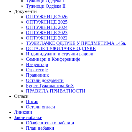
Тужиоци Oдсјекa I
Тужиоци Oдсјекa II
Документи
ОПТУЖНИЦЕ 2026
ОПТУЖНИЦЕ 2025
ОПТУЖНИЦЕ 2024
ОПТУЖНИЦЕ 2023
ОПТУЖНИЦЕ 2022
ТУЖИЛАЧКЕ ОДЛУКЕ У ПРЕДМЕТИМА 145а.
ОСТАЛЕ ТУЖИЛАЧКЕ ОДЛУКЕ
Индивидуални и стручни радови
Семинари и Конференције
Извјештаји
Стратегије
Правилник
Остали документи
Буџет Тужилаштва БиХ
ПРАВИЛА ПРИВАТНОСТИ
Огласи
Посао
Остали огласи
Линкови
Јавне набавке
Обавјештења о набавци
План набавки