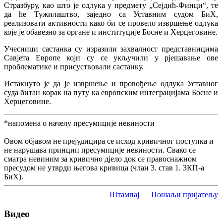
Стразбуру, као што је одлука у предмету „Сејдић-Финци“, те
да ће Тужилаштво, заједно са Уставним судом БиХ,
реализовати активности како би се провело извршење одлука
које је обавезно за органе и институције Босне и Херцеговине.
Учесници састанка су изразили захвалност представницима
Савјета Европе који су се укључили у рјешавање ове
проблематике и присуствовали састанку.
Истакнуто је да је извршење и провођење одлука Уставног
суда битан корак на путу ка европским интеграцијама Босне и
Херцеговине.
*напомена о начелу пресумпције невиности
Овом објавом не прејудицира се исход кривичног поступка и
не нарушава принцип пресумпције невиности. Свако се
сматра невиним за кривично дјело док се правоснажном
пресудом не утврди његова кривица (члан 3. став 1. ЗКП-а
БиХ).
Штампај
Пошаљи пријатељу
Видео