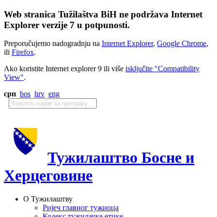
Web stranica Tužilaštva BiH ne podržava Internet
Explorer verzije 7 u potpunosti.
Preporučujemo nadogradnju na
Internet Explorer
,
Google Chrome
,
ili
Firefox
.
Ako koristite Internet explorer 9 ili više
isključite "Compatibility
View"
.
срп
bos
hrv
eng
Тужилаштво Босне и
Херцеговине
О Тужилаштву
Ријеч главног тужиоца
Кодекс тужилачке етике