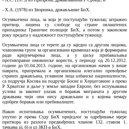
- Х.А. (1978) из Зворника, држављанке БиХ.
Осумњичена лица, за која је поступајући тужилац затражио
притвор, лишена су слободе од стране овлаштених
припадника Граничне полиције БиХ, а потом у законском
року предата у надлежност поступајућем тужиоцу.
Осумњичена лица се терете да су заједно са другим лицима,
члановима групе за организовани криминал која је формирана
ради кријумчарења лица, а у циљу прибаваљања
противправне имовинске користи, у периоду од 20.12.2012.
године до 01.04.2013. године, на организован начин у више
наврата, припремала и организовала илегално превођење
страних држављана, углавном лица албанске националности,
са подручја Косова на подручје Босне и Херцеговине а преко
Р Хрватске и даље у земље западне Европе, без испуњавања
услова за законит улазак и боравак миграната у другим
државама чији они нису држављани и у којима немају
одобрен боравак или пребивалиште.
Након испитивања осумњичених, поступајући тужилац
упутио је према Суду БиХ приједлог за одређивање мјере
притвора из разлога предвиђених чланом 132. ставом 1.
тачкама а), б) и ц) ЗКП-а БиХ.