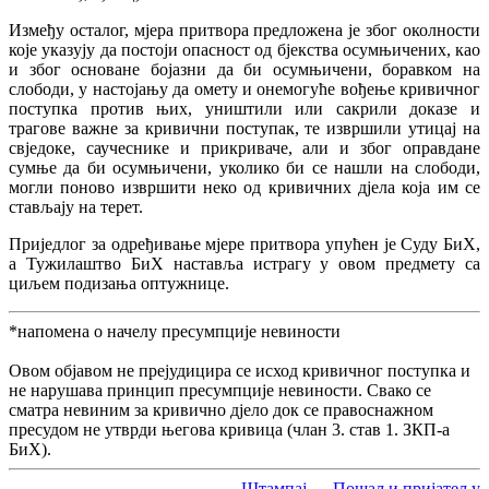
Између осталог, мјера притвора предложена је због околности
које указују да постоји опасност од бјекства осумњичених, као
и због основане бојазни да би осумњичени, боравком на
слободи, у настојању да омету и онемогуће вођење кривичног
поступка против њих, уништили или сакрили доказе и
трагове важне за кривични поступак, те извршили утицај на
свједоке, саучеснике и прикриваче, али и због оправдане
сумње да би осумњичени, уколико би се нашли на слободи,
могли поново извршити неко од кривичних дјела која им се
стављају на терет.
Приједлог за одређивање мјере притвора упућен је Суду БиХ,
а Тужилаштво БиХ наставља истрагу у овом предмету са
циљем подизања оптужнице.
*напомена о начелу пресумпције невиности
Овом објавом не прејудицира се исход кривичног поступка и
не нарушава принцип пресумпције невиности. Свако се
сматра невиним за кривично дјело док се правоснажном
пресудом не утврди његова кривица (члан 3. став 1. ЗКП-а
БиХ).
Штампај
Пошаљи пријатељу