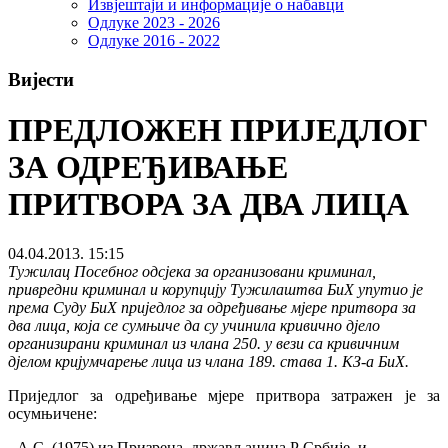
Извјештаји и информације о набавци
Одлуке 2023 - 2026
Одлуке 2016 - 2022
Вијести
ПРЕДЛОЖЕН ПРИЈЕДЛОГ
ЗА ОДРЕЂИВАЊЕ
ПРИТВОРА ЗА ДВА ЛИЦА
04.04.2013. 15:15
Тужилац Посебног одсјека за организовани криминал,
привредни криминал и корупцију Тужилаштва БиХ упутио је
према Суду БиХ приједлог за одређивање мјере притвора за
два лица, која се сумњиче да су учинила кривично дјело
организирани криминал из члана 250. у вези са кривичним
дјелом кријумчарење лица из члана 189. става 1. КЗ-а БиХ.
Приједлог за одређивање мјере притвора затражен је за
осумњичене:
- А.С. (1975) из Призрена, држављанина Р Србије, и