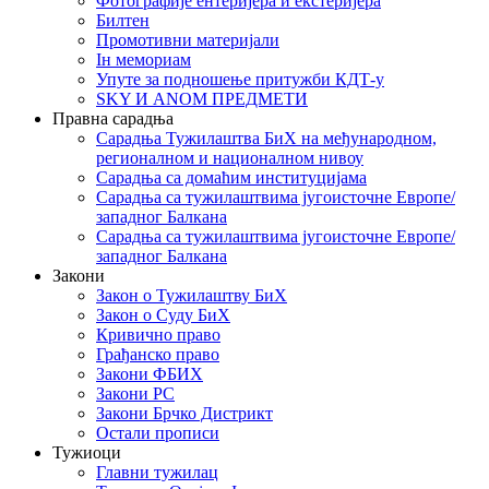
Фотографије ентеријера и екстеријера
Билтен
Промотивни материјали
Iн мемориам
Упуте за подношење притужби КДТ-у
SKY И ANOM ПРЕДМЕТИ
Правна сарадња
Сарадња Тужилаштва БиХ на међународном,
регионалном и националном нивоу
Сарадња са домаћим институцијама
Сарадња са тужилаштвима југоисточне Европе/
западног Балкана
Сарадња са тужилаштвима југоисточне Европе/
западног Балкана
Закони
Закон о Тужилаштву БиХ
Закон о Суду БиХ
Кривично право
Грађанско право
Закони ФБИХ
Закони РС
Закони Брчко Дистрикт
Остали прописи
Тужиоци
Главни тужилац