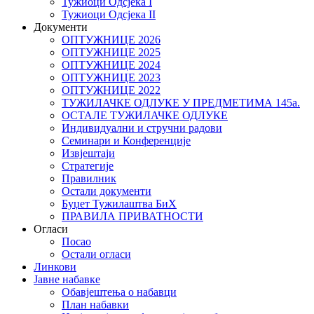
Тужиоци Oдсјекa I
Тужиоци Oдсјекa II
Документи
ОПТУЖНИЦЕ 2026
ОПТУЖНИЦЕ 2025
ОПТУЖНИЦЕ 2024
ОПТУЖНИЦЕ 2023
ОПТУЖНИЦЕ 2022
ТУЖИЛАЧКЕ ОДЛУКЕ У ПРЕДМЕТИМА 145а.
ОСТАЛЕ ТУЖИЛАЧКЕ ОДЛУКЕ
Индивидуални и стручни радови
Семинари и Конференције
Извјештаји
Стратегије
Правилник
Остали документи
Буџет Тужилаштва БиХ
ПРАВИЛА ПРИВАТНОСТИ
Огласи
Посао
Остали огласи
Линкови
Јавне набавке
Обавјештења о набавци
План набавки