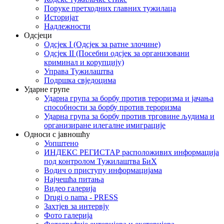
Поруке претходних главних тужилаца
Историјат
Надлежности
Одсјеци
Одсјек I (Одсјек за ратне злочине)
Одсјек II (Посебни одсјек за организовани
криминал и корупцију)
Управа Тужилаштва
Подршка свједоцима
Ударне групе
Ударна група за борбу против тероризма и јачања
способности за борбу против тероризма
Ударна група за борбу против трговине људима и
организиране илегалне имиграције
Односи с јавношћу
Уопштено
ИНДЕКС РЕГИСТАР расположивих информација
под контролом Тужилаштва БиХ
Водич о приступу информацијама
Најчешћа питања
Видео галерија
Drugi o nama - PRESS
Захтјев за интервју
Фото галерија