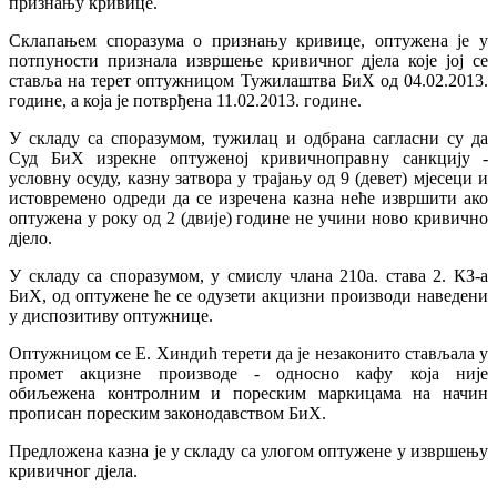
признању кривице.
Склапањем споразума о признању кривице, оптужена је у
потпуности признала извршење кривичног дјела које јој се
ставља на терет оптужницом Тужилаштва БиХ од 04.02.2013.
године, а која је потврђена 11.02.2013. године.
У складу са споразумом, тужилац и одбрана сагласни су да
Суд БиХ изрекне оптуженој кривичноправну санкцију -
условну осуду, казну затвора у трајању од 9 (девет) мјесеци и
истовремено одреди да се изречена казна неће извршити ако
оптужена у року од 2 (двије) године не учини ново кривично
дјело.
У складу са споразумом, у смислу члана 210а. става 2. КЗ-а
БиХ, од оптужене ће се одузети акцизни производи наведени
у диспозитиву оптужнице.
Оптужницом се Е. Хиндић терети да је незаконито стављала у
промет акцизне производе - односно кафу која није
обиљежена контролним и пореским маркицама на начин
прописан пореским законодавством БиХ.
Предложена казна је у складу са улогом оптужене у извршењу
кривичног дјела.