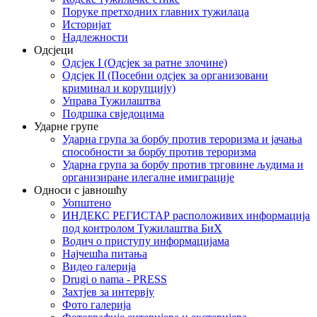
Поруке претходних главних тужилаца
Историјат
Надлежности
Одсјеци
Одсјек I (Одсјек за ратне злочине)
Одсјек II (Посебни одсјек за организовани
криминал и корупцију)
Управа Тужилаштва
Подршка свједоцима
Ударне групе
Ударна група за борбу против тероризма и јачања
способности за борбу против тероризма
Ударна група за борбу против трговине људима и
организиране илегалне имиграције
Односи с јавношћу
Уопштено
ИНДЕКС РЕГИСТАР расположивих информација
под контролом Тужилаштва БиХ
Водич о приступу информацијама
Најчешћа питања
Видео галерија
Drugi o nama - PRESS
Захтјев за интервју
Фото галерија