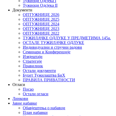
Тужиоци Oдсјекa I
Тужиоци Oдсјекa II
Документи
ОПТУЖНИЦЕ 2026
ОПТУЖНИЦЕ 2025
ОПТУЖНИЦЕ 2024
ОПТУЖНИЦЕ 2023
ОПТУЖНИЦЕ 2022
ТУЖИЛАЧКЕ ОДЛУКЕ У ПРЕДМЕТИМА 145а.
ОСТАЛЕ ТУЖИЛАЧКЕ ОДЛУКЕ
Индивидуални и стручни радови
Семинари и Конференције
Извјештаји
Стратегије
Правилник
Остали документи
Буџет Тужилаштва БиХ
ПРАВИЛА ПРИВАТНОСТИ
Огласи
Посао
Остали огласи
Линкови
Јавне набавке
Обавјештења о набавци
План набавки