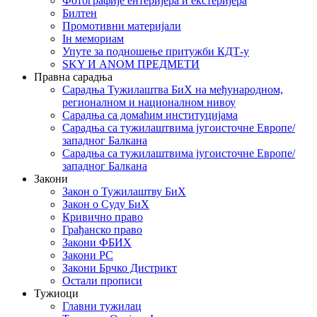
Фотографије ентеријера и екстеријера
Билтен
Промотивни материјали
Iн мемориам
Упуте за подношење притужби КДТ-у
SKY И ANOM ПРЕДМЕТИ
Правна сарадња
Сарадња Тужилаштва БиХ на међународном,
регионалном и националном нивоу
Сарадња са домаћим институцијама
Сарадња са тужилаштвима југоисточне Европе/
западног Балкана
Сарадња са тужилаштвима југоисточне Европе/
западног Балкана
Закони
Закон о Тужилаштву БиХ
Закон о Суду БиХ
Кривично право
Грађанско право
Закони ФБИХ
Закони РС
Закони Брчко Дистрикт
Остали прописи
Тужиоци
Главни тужилац