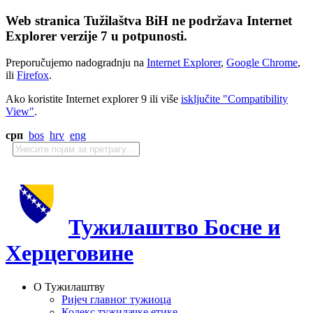
Web stranica Tužilaštva BiH ne podržava Internet
Explorer verzije 7 u potpunosti.
Preporučujemo nadogradnju na
Internet Explorer
,
Google Chrome
,
ili
Firefox
.
Ako koristite Internet explorer 9 ili više
isključite "Compatibility
View"
.
срп
bos
hrv
eng
Тужилаштво Босне и
Херцеговине
О Тужилаштву
Ријеч главног тужиоца
Кодекс тужилачке етике