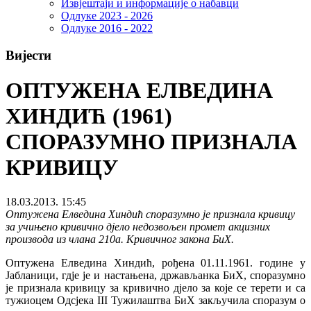
Извјештаји и информације о набавци
Одлуке 2023 - 2026
Одлуке 2016 - 2022
Вијести
ОПТУЖЕНА ЕЛВЕДИНА
ХИНДИЋ (1961)
СПОРАЗУМНО ПРИЗНАЛА
КРИВИЦУ
18.03.2013. 15:45
Оптужена Елведина Хиндић споразумно је признала кривицу
за учињено кривично дјело недозвољен промет акцизних
производа из члана 210а. Кривичног закона БиХ.
Оптужена Елведина Хиндић, рођена 01.11.1961. године у
Јабланици, гдје је и настањена, држављанка БиХ, споразумно
је признала кривицу за кривично дјело за које се терети и са
тужиоцем Одсјека III Тужилаштва БиХ закључила споразум о