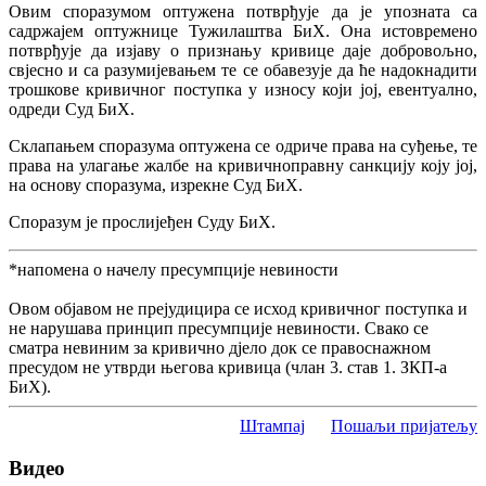
Овим споразумом оптужена потврђује да је упозната са
садржајем оптужнице Тужилаштва БиХ. Она истовремено
потврђује да изјаву о признању кривице даје добровољно,
свјесно и са разумијевањем те се обавезује да ће надокнадити
трошкове кривичног поступка у износу који јој, евентуално,
одреди Суд БиХ.
Склапањем споразума оптужена се одриче права на суђење, те
права на улагање жалбе на кривичноправну санкцију коју јој,
на основу споразума, изрекне Суд БиХ.
Споразум је прослијеђен Суду БиХ.
*напомена о начелу пресумпције невиности
Овом објавом не прејудицира се исход кривичног поступка и
не нарушава принцип пресумпције невиности. Свако се
сматра невиним за кривично дјело док се правоснажном
пресудом не утврди његова кривица (члан 3. став 1. ЗКП-а
БиХ).
Штампај
Пошаљи пријатељу
Видео