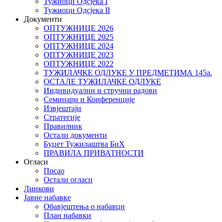
Тужиоци Oдсјекa I
Тужиоци Oдсјекa II
Документи
ОПТУЖНИЦЕ 2026
ОПТУЖНИЦЕ 2025
ОПТУЖНИЦЕ 2024
ОПТУЖНИЦЕ 2023
ОПТУЖНИЦЕ 2022
ТУЖИЛАЧКЕ ОДЛУКЕ У ПРЕДМЕТИМА 145а.
ОСТАЛЕ ТУЖИЛАЧКЕ ОДЛУКЕ
Индивидуални и стручни радови
Семинари и Конференције
Извјештаји
Стратегије
Правилник
Остали документи
Буџет Тужилаштва БиХ
ПРАВИЛА ПРИВАТНОСТИ
Огласи
Посао
Остали огласи
Линкови
Јавне набавке
Обавјештења о набавци
План набавки