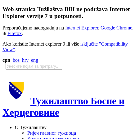
Web stranica Tužilaštva BiH ne podržava Internet
Explorer verzije 7 u potpunosti.
Preporučujemo nadogradnju na
Internet Explorer
,
Google Chrome
,
ili
Firefox
.
Ako koristite Internet explorer 9 ili više
isključite "Compatibility
View"
.
срп
bos
hrv
eng
Тужилаштво Босне и
Херцеговине
О Тужилаштву
Ријеч главног тужиоца
Кодекс тужилачке етике