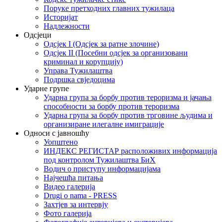
Поруке претходних главних тужилаца
Историјат
Надлежности
Одсјеци
Одсјек I (Одсјек за ратне злочине)
Одсјек II (Посебни одсјек за организовани
криминал и корупцију)
Управа Тужилаштва
Подршка свједоцима
Ударне групе
Ударна група за борбу против тероризма и јачања
способности за борбу против тероризма
Ударна група за борбу против трговине људима и
организиране илегалне имиграције
Односи с јавношћу
Уопштено
ИНДЕКС РЕГИСТАР расположивих информација
под контролом Тужилаштва БиХ
Водич о приступу информацијама
Најчешћа питања
Видео галерија
Drugi o nama - PRESS
Захтјев за интервју
Фото галерија