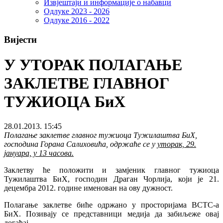
Извјештаји и информације о набавци
Одлуке 2023 - 2026
Одлуке 2016 - 2022
Вијести
У УТОРАК ПОЛАГАЊЕ
ЗАКЛЕТВЕ ГЛАВНОГ
ТУЖИОЦА БиХ
28.01.2013. 15:45
Полагање заклетве главног тужиоца Тужилаштва БиХ,
господина Горана Салиховића, одржаће се у
уторак, 29.
јануара, у 13 часова.
Заклетву ће положити и замјеник главног тужиоца
Тужилаштва БиХ, господин Драган Чорлија, који је 21.
децембра 2012. године именован на ову дужност.
Полагање заклетве биће одржано у просторијама ВСТС-а
БиХ. Позивају се представници медија да забиљеже овај
догађај.