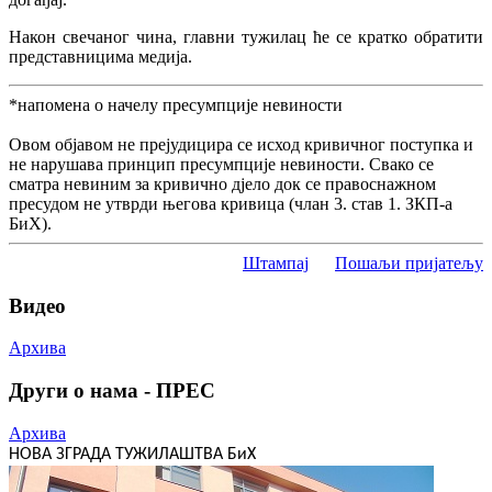
Након свечаног чина, главни тужилац ће се кратко обратити
представницима медија.
*напомена о начелу пресумпције невиности
Овом објавом не прејудицира се исход кривичног поступка и
не нарушава принцип пресумпције невиности. Свако се
сматра невиним за кривично дјело док се правоснажном
пресудом не утврди његова кривица (члан 3. став 1. ЗКП-а
БиХ).
Штампај
Пошаљи пријатељу
Видео
Архива
Други о нама - ПРЕС
Архива
НОВА ЗГРАДА ТУЖИЛАШТВА БиХ