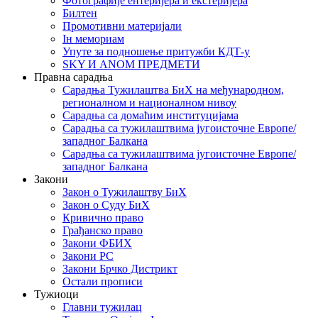
Фотографије ентеријера и екстеријера
Билтен
Промотивни материјали
Iн мемориам
Упуте за подношење притужби КДТ-у
SKY И ANOM ПРЕДМЕТИ
Правна сарадња
Сарадња Тужилаштва БиХ на међународном,
регионалном и националном нивоу
Сарадња са домаћим институцијама
Сарадња са тужилаштвима југоисточне Европе/
западног Балкана
Сарадња са тужилаштвима југоисточне Европе/
западног Балкана
Закони
Закон о Тужилаштву БиХ
Закон о Суду БиХ
Кривично право
Грађанско право
Закони ФБИХ
Закони РС
Закони Брчко Дистрикт
Остали прописи
Тужиоци
Главни тужилац