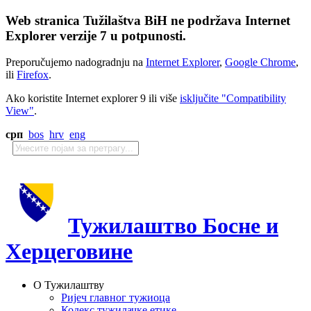
Web stranica Tužilaštva BiH ne podržava Internet
Explorer verzije 7 u potpunosti.
Preporučujemo nadogradnju na
Internet Explorer
,
Google Chrome
,
ili
Firefox
.
Ako koristite Internet explorer 9 ili više
isključite "Compatibility
View"
.
срп
bos
hrv
eng
Тужилаштво Босне и
Херцеговине
О Тужилаштву
Ријеч главног тужиоца
Кодекс тужилачке етике