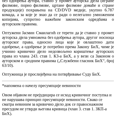
без одобрења аутора, ставио у промет ауторска дјела (игране
филмове, порно филмове, цртане филмове домаће и стране
продукције) похрањена на CD/DVD медије, укупно 6.787
комада, а за које је знао да се ради о нелегално умноженим
копијама, супротно важећим законским одредбама о
ауторским правима.
Оптужени Јасмин Смаилагић се терети да је ставио у промет
ауторска дјела умножена без одобрења аутора, другог носиоца
ауторског права, односно лица које је овлаштено дати
одобрење, а одобрење је потребно према Закону БиХ, чиме је
учинио кривично дјело недозвољено кориштење ауторских
права из члана 243. став 1. КЗ-а БиХ, а у вези са Законом о
ауторском и сродним правима („Службени гласник БиХ“, број
63/10).
Оптужница је прослијеђена на потврђивање Суду БиХ.
*напомена о начелу пресумпције невиности
Овом објавом не прејудицира се исход кривичног поступка и
не нарушава принцип пресумпције невиности. Свако се
сматра невиним за кривично дјело док се правоснажном
пресудом не утврди његова кривица (члан 3. став 1. ЗКП-а
БиХ).