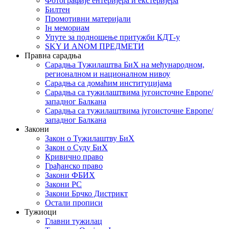
Фотографије ентеријера и екстеријера
Билтен
Промотивни материјали
Iн мемориам
Упуте за подношење притужби КДТ-у
SKY И ANOM ПРЕДМЕТИ
Правна сарадња
Сарадња Тужилаштва БиХ на међународном,
регионалном и националном нивоу
Сарадња са домаћим институцијама
Сарадња са тужилаштвима југоисточне Европе/
западног Балкана
Сарадња са тужилаштвима југоисточне Европе/
западног Балкана
Закони
Закон о Тужилаштву БиХ
Закон о Суду БиХ
Кривично право
Грађанско право
Закони ФБИХ
Закони РС
Закони Брчко Дистрикт
Остали прописи
Тужиоци
Главни тужилац