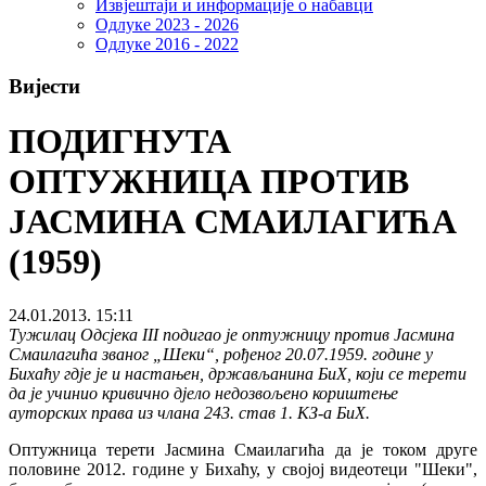
Извјештаји и информације о набавци
Одлуке 2023 - 2026
Одлуке 2016 - 2022
Вијести
ПОДИГНУТА
ОПТУЖНИЦА ПРОТИВ
ЈАСМИНА СМАИЛАГИЋА
(1959)
24.01.2013. 15:11
Тужилац Одсјека III подигао је оптужницу против Јасмина
Смаилагића званог „Шеки“, рођеног 20.07.1959. године у
Бихаћу гдје је и настањен, држављанина БиХ, који се терети
да је учинио кривично дјело недозвољено кориштење
ауторских права из члана 243. став 1. КЗ-а БиХ.
Оптужница терети Јасмина Смаилагића да је током друге
половине 2012. године у Бихаћу, у својој видеотеци "Шеки",