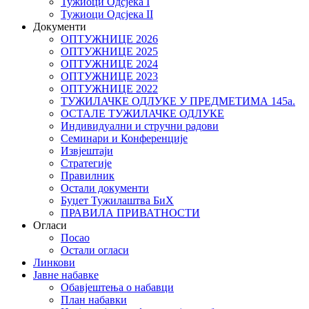
Тужиоци Oдсјекa I
Тужиоци Oдсјекa II
Документи
ОПТУЖНИЦЕ 2026
ОПТУЖНИЦЕ 2025
ОПТУЖНИЦЕ 2024
ОПТУЖНИЦЕ 2023
ОПТУЖНИЦЕ 2022
ТУЖИЛАЧКЕ ОДЛУКЕ У ПРЕДМЕТИМА 145а.
ОСТАЛЕ ТУЖИЛАЧКЕ ОДЛУКЕ
Индивидуални и стручни радови
Семинари и Конференције
Извјештаји
Стратегије
Правилник
Остали документи
Буџет Тужилаштва БиХ
ПРАВИЛА ПРИВАТНОСТИ
Огласи
Посао
Остали огласи
Линкови
Јавне набавке
Обавјештења о набавци
План набавки