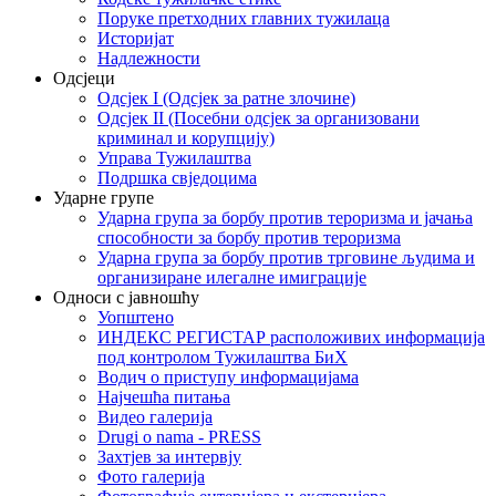
Поруке претходних главних тужилаца
Историјат
Надлежности
Одсјеци
Одсјек I (Одсјек за ратне злочине)
Одсјек II (Посебни одсјек за организовани
криминал и корупцију)
Управа Тужилаштва
Подршка свједоцима
Ударне групе
Ударна група за борбу против тероризма и јачања
способности за борбу против тероризма
Ударна група за борбу против трговине људима и
организиране илегалне имиграције
Односи с јавношћу
Уопштено
ИНДЕКС РЕГИСТАР расположивих информација
под контролом Тужилаштва БиХ
Водич о приступу информацијама
Најчешћа питања
Видео галерија
Drugi o nama - PRESS
Захтјев за интервју
Фото галерија