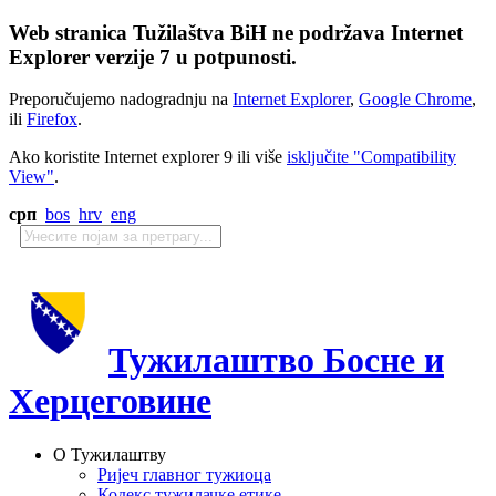
Web stranica Tužilaštva BiH ne podržava Internet
Explorer verzije 7 u potpunosti.
Preporučujemo nadogradnju na
Internet Explorer
,
Google Chrome
,
ili
Firefox
.
Ako koristite Internet explorer 9 ili više
isključite "Compatibility
View"
.
срп
bos
hrv
eng
Тужилаштво Босне и
Херцеговине
О Тужилаштву
Ријеч главног тужиоца
Кодекс тужилачке етике