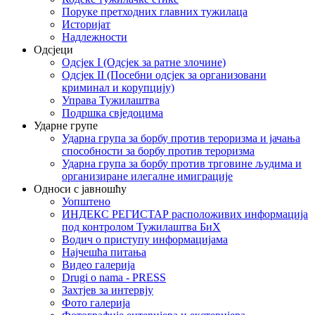
Поруке претходних главних тужилаца
Историјат
Надлежности
Одсјеци
Одсјек I (Одсјек за ратне злочине)
Одсјек II (Посебни одсјек за организовани
криминал и корупцију)
Управа Тужилаштва
Подршка свједоцима
Ударне групе
Ударна група за борбу против тероризма и јачања
способности за борбу против тероризма
Ударна група за борбу против трговине људима и
организиране илегалне имиграције
Односи с јавношћу
Уопштено
ИНДЕКС РЕГИСТАР расположивих информација
под контролом Тужилаштва БиХ
Водич о приступу информацијама
Најчешћа питања
Видео галерија
Drugi o nama - PRESS
Захтјев за интервју
Фото галерија