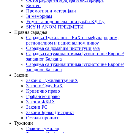
Фотографије ентеријера и екстеријера
Билтен
Промотивни материјали
Iн мемориам
Упуте за подношење притужби КДТ-у
SKY И ANOM ПРЕДМЕТИ
Правна сарадња
Сарадња Тужилаштва БиХ на међународном,
регионалном и националном нивоу
Сарадња са домаћим институцијама
Сарадња са тужилаштвима југоисточне Европе/
западног Балкана
Сарадња са тужилаштвима југоисточне Европе/
западног Балкана
Закони
Закон о Тужилаштву БиХ
Закон о Суду БиХ
Кривично право
Грађанско право
Закони ФБИХ
Закони РС
Закони Брчко Дистрикт
Остали прописи
Тужиоци
Главни тужилац