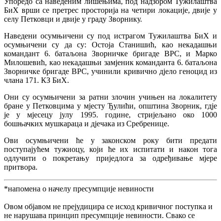
Упоредо са наведеним лишењима, под надзором Тужилаштва
БиХ врши се претрес просторија на четири локације, двије у
селу Петковци и двије у граду Зворнику.
Наведени осумњичени су под истрагом Тужилаштва БиХ и
осумњичени су да су: Остоја Станишић, као некадашњи
командант 6. батаљона Зворничке бригаде ВРС, и Марко
Милошевић, као некадашњи замјеник команданта 6. батаљона
Зворничке бригаде ВРС, учинили кривично дјело геноцид из
члана 171. КЗ БиХ.
Они су осумњичени за ратни злочин учињен на локалитету
бране у Петковцима у мјесту Ђулићи, општина Зворник, гдје
је у мјесецу јулу 1995. године, стријељано око 1000
бошњачких мушкараца и дјечака из Сребренице.
Ови осумњичени ће у законском року бити предати
поступајућем тужиоцу, који ће их испитати и након тога
одлучити о покретању приједлога за одређивање мјере
притвора.
*напомена о начелу пресумпције невиности
Овом објавом не прејудицира се исход кривичног поступка и
не нарушава принцип пресумпције невиности. Свако се