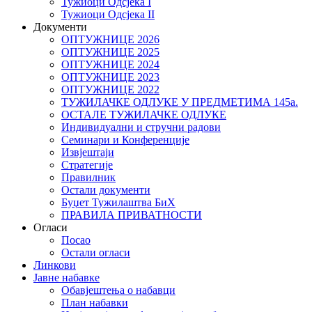
Тужиоци Oдсјекa I
Тужиоци Oдсјекa II
Документи
ОПТУЖНИЦЕ 2026
ОПТУЖНИЦЕ 2025
ОПТУЖНИЦЕ 2024
ОПТУЖНИЦЕ 2023
ОПТУЖНИЦЕ 2022
ТУЖИЛАЧКЕ ОДЛУКЕ У ПРЕДМЕТИМА 145а.
ОСТАЛЕ ТУЖИЛАЧКЕ ОДЛУКЕ
Индивидуални и стручни радови
Семинари и Конференције
Извјештаји
Стратегије
Правилник
Остали документи
Буџет Тужилаштва БиХ
ПРАВИЛА ПРИВАТНОСТИ
Огласи
Посао
Остали огласи
Линкови
Јавне набавке
Обавјештења о набавци
План набавки