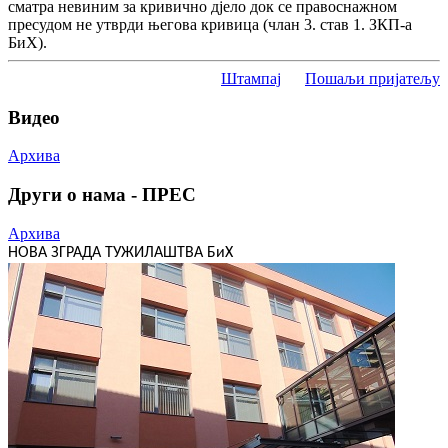
сматра невиним за кривично дјело док се правоснажном
пресудом не утврди његова кривица (члан 3. став 1. ЗКП-а
БиХ).
Штампај
Пошаљи пријатељу
Видео
Архива
Други о нама - ПРЕС
Архива
НОВА ЗГРАДА ТУЖИЛАШТВА БиХ