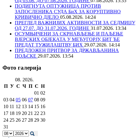
ОД 03.08. ДО 07.08.2026. ГОДИНЕ
07.08.2026. 15:35
ПОДИГНУТА ОПТУЖНИЦА ПРОТИВ
ЗАПОСЛЕНИКА СУДА БиХ ЗА КОРУПТИВНО
КРИВИЧНО ДЈЕЛО
05.08.2026. 14:24
ПРЕГЛЕД ВАЖНИЈИХ АКТИВНОСТИ ЗА СЕДМИЦУ
ОД 27.07. ДО 31.07.2026. ГОДИНЕ
31.07.2026. 13:34
ОСУМЊИЧЕНИ ЗА СКРНАВЉЕЊЕ И ПАЉЕЊЕ
ВЈЕРСКИХ ОБЈЕКАТА У МЕЂУГОРЈУ, БИТ ЋЕ
ПРЕДАТ ТУЖИЛАШТВУ БИХ
29.07.2026. 14:14
ПРЕДЛОЖЕН ПРИТВОР ЗА ДРЖАВЉАНИНА
ПОЉСКЕ
29.07.2026. 13:54
Фото галерија
08. 2026.
П
У
С
Ч
П
С
Н
01
02
03
04
05
06
07
08
09
10
11
12
13
14
15
16
17
18
19
20
21
22
23
24
25
26
27
28
29
30
31