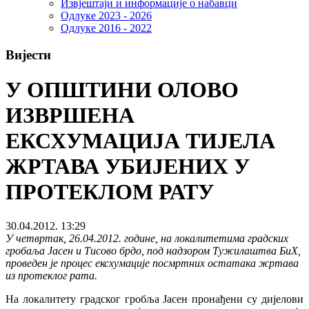
Извјештаји и информације о набавци
Одлуке 2023 - 2026
Одлуке 2016 - 2022
Вијести
У ОПШТИНИ ОЛОВО
ИЗВРШЕНА
ЕКСХУМАЦИЈА ТИЈЕЛА
ЖРТАВА УБИЈЕНИХ У
ПРОТЕКЛОМ РАТУ
30.04.2012. 13:29
У четвртак, 26.04.2012. године, на локалитетима градских
гробаља Јасен и Тисово брдо, под надзором Тужилаштва БиХ,
проведен је процес ексхумације посмртних остатака жртава
из протеклог рата.
На локалитету градског гробља Јасен пронађени су дијелови