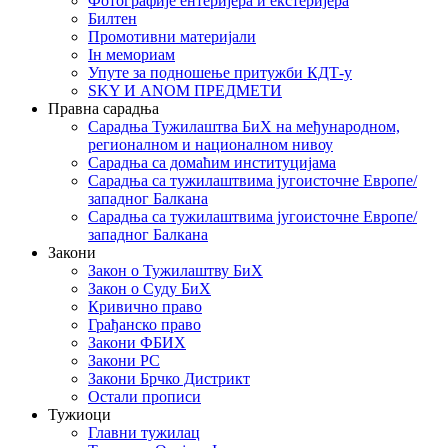
Фотографије ентеријера и екстеријера
Билтен
Промотивни материјали
Iн мемориам
Упуте за подношење притужби КДТ-у
SKY И ANOM ПРЕДМЕТИ
Правна сарадња
Сарадња Тужилаштва БиХ на међународном,
регионалном и националном нивоу
Сарадња са домаћим институцијама
Сарадња са тужилаштвима југоисточне Европе/
западног Балкана
Сарадња са тужилаштвима југоисточне Европе/
западног Балкана
Закони
Закон о Тужилаштву БиХ
Закон о Суду БиХ
Кривично право
Грађанско право
Закони ФБИХ
Закони РС
Закони Брчко Дистрикт
Остали прописи
Тужиоци
Главни тужилац