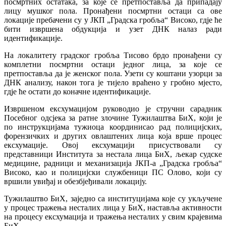
посмртних остатака, за које се претпоставља да припадају
лицу мушког пола. Пронађени посмртни остаци са ове
локације пребачени су у ЈКП „Градска гробља“ Високо, гдје ће
бити извршена обдукција и узет ДНК налаз ради
идентификације.
На локалитету градског гробља Тисово брдо пронађени су
комплетни посмртни остаци једног лица, за које се
претпоставља да је женског пола. Узети су коштани узорци за
ДНК анализу, након тога је тијело враћено у гробно мјесто,
гдје ће остати до коначне идентификације.
Извршеном ексхумацијом руководио је стручни сарадник
Посебног одсјека за ратне злочине Тужилаштва БиХ, који је
по инструкцијама тужиоца координисао рад полицијских,
форензичких и других овлаштених лица која врше процес
ексхумације. Овој ексхумацији присуствовали су
представници Института за нестала лица БиХ, љекар судске
медицине, радници и механизација ЈКП-а „Градска гробља“
Високо, као и полицијски службеници ПС Олово, који су
вршили увиђај и обезбјеђивали локацију.
Тужилаштво БиХ, заједно са институцијама које су укључене
у процес тражења несталих лица у БиХ, наставља активности
на процесу ексхумација и тражења несталих у свим крајевима
БиХ.