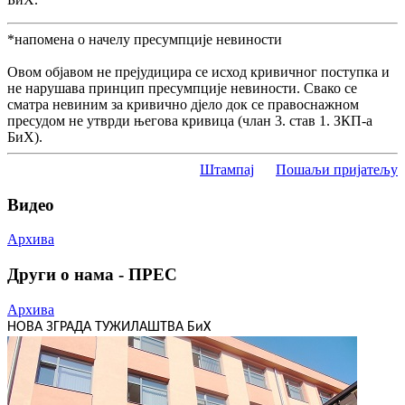
*напомена о начелу пресумпције невиности
Овом објавом не прејудицира се исход кривичног поступка и
не нарушава принцип пресумпције невиности. Свако се
сматра невиним за кривично дјело док се правоснажном
пресудом не утврди његова кривица (члан 3. став 1. ЗКП-а
БиХ).
Штампај
Пошаљи пријатељу
Видео
Архива
Други о нама - ПРЕС
Архива
НОВА ЗГРАДА ТУЖИЛАШТВА БиХ