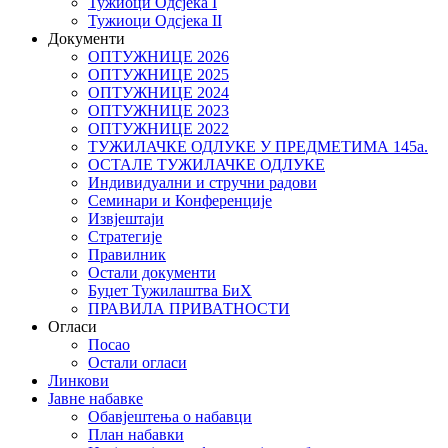
Тужиоци Oдсјекa I
Тужиоци Oдсјекa II
Документи
ОПТУЖНИЦЕ 2026
ОПТУЖНИЦЕ 2025
ОПТУЖНИЦЕ 2024
ОПТУЖНИЦЕ 2023
ОПТУЖНИЦЕ 2022
ТУЖИЛАЧКЕ ОДЛУКЕ У ПРЕДМЕТИМА 145а.
ОСТАЛЕ ТУЖИЛАЧКЕ ОДЛУКЕ
Индивидуални и стручни радови
Семинари и Конференције
Извјештаји
Стратегије
Правилник
Остали документи
Буџет Тужилаштва БиХ
ПРАВИЛА ПРИВАТНОСТИ
Огласи
Посао
Остали огласи
Линкови
Јавне набавке
Обавјештења о набавци
План набавки