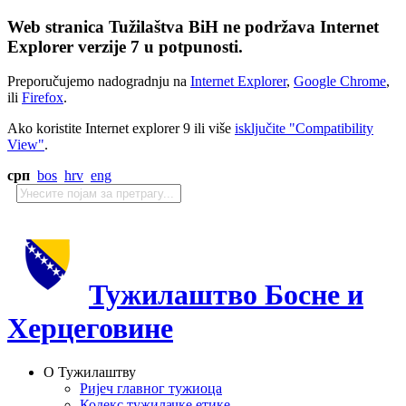
Web stranica Tužilaštva BiH ne podržava Internet
Explorer verzije 7 u potpunosti.
Preporučujemo nadogradnju na
Internet Explorer
,
Google Chrome
,
ili
Firefox
.
Ako koristite Internet explorer 9 ili više
isključite "Compatibility
View"
.
срп
bos
hrv
eng
Тужилаштво Босне и
Херцеговине
О Тужилаштву
Ријеч главног тужиоца
Кодекс тужилачке етике