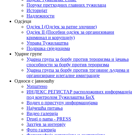
Поруке претходних главних тужилаца
Историјат
Надлежности
Одсјеци
Одсјек I (Одсјек за ратне злочине)
Одсјек II (Посебни одсјек за организовани
криминал и корупцију)
Управа Тужилаштва
Подршка свједоцима
Ударне групе
Ударна група за борбу против тероризма и јачања
способности за борбу против тероризма
Ударна група за борбу против трговине људима и
организиране илегалне имиграције
Односи с јавношћу
Уопштено
ИНДЕКС РЕГИСТАР расположивих информација
под контролом Тужилаштва БиХ
Водич о приступу информацијама
Најчешћа питања
Видео галерија
Drugi o nama - PRESS
Захтјев за интервју
Фото галерија