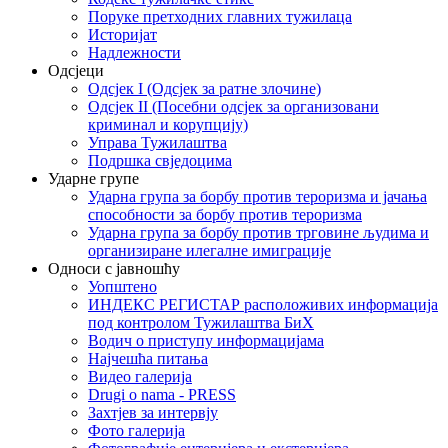
Поруке претходних главних тужилаца
Историјат
Надлежности
Одсјеци
Одсјек I (Одсјек за ратне злочине)
Одсјек II (Посебни одсјек за организовани
криминал и корупцију)
Управа Тужилаштва
Подршка свједоцима
Ударне групе
Ударна група за борбу против тероризма и јачања
способности за борбу против тероризма
Ударна група за борбу против трговине људима и
организиране илегалне имиграције
Односи с јавношћу
Уопштено
ИНДЕКС РЕГИСТАР расположивих информација
под контролом Тужилаштва БиХ
Водич о приступу информацијама
Најчешћа питања
Видео галерија
Drugi o nama - PRESS
Захтјев за интервју
Фото галерија