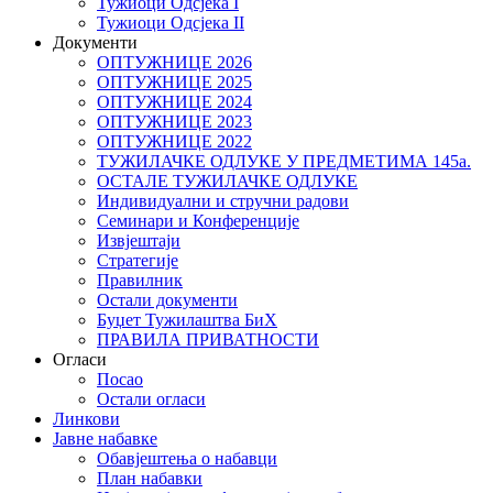
Тужиоци Oдсјекa I
Тужиоци Oдсјекa II
Документи
ОПТУЖНИЦЕ 2026
ОПТУЖНИЦЕ 2025
ОПТУЖНИЦЕ 2024
ОПТУЖНИЦЕ 2023
ОПТУЖНИЦЕ 2022
ТУЖИЛАЧКЕ ОДЛУКЕ У ПРЕДМЕТИМА 145а.
ОСТАЛЕ ТУЖИЛАЧКЕ ОДЛУКЕ
Индивидуални и стручни радови
Семинари и Конференције
Извјештаји
Стратегије
Правилник
Остали документи
Буџет Тужилаштва БиХ
ПРАВИЛА ПРИВАТНОСТИ
Огласи
Посао
Остали огласи
Линкови
Јавне набавке
Обавјештења о набавци
План набавки