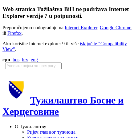
Web stranica Tužilaštva BiH ne podržava Internet
Explorer verzije 7 u potpunosti.
Preporučujemo nadogradnju na
Internet Explorer
,
Google Chrome
,
ili
Firefox
.
Ako koristite Internet explorer 9 ili više
isključite "Compatibility
View"
.
срп
bos
hrv
eng
Тужилаштво Босне и
Херцеговине
О Тужилаштву
Ријеч главног тужиоца
Кодекс тужилачке етике