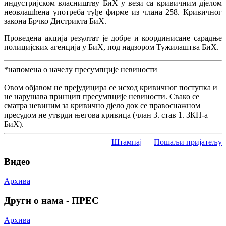
индустријском власништву БиХ у вези са кривичним дјелом
неовлашћена употреба туђе фирме из члана 258. Кривичног
закона Брчко Дистрикта БиХ.
Проведена акција резултат је добре и координисане сарадње
полицијских агенција у БиХ, под надзором Тужилаштва БиХ.
*напомена о начелу пресумпције невиности
Овом објавом не прејудицира се исход кривичног поступка и
не нарушава принцип пресумпције невиности. Свако се
сматра невиним за кривично дјело док се правоснажном
пресудом не утврди његова кривица (члан 3. став 1. ЗКП-а
БиХ).
Штампај
Пошаљи пријатељу
Видео
Архива
Други о нама - ПРЕС
Архива