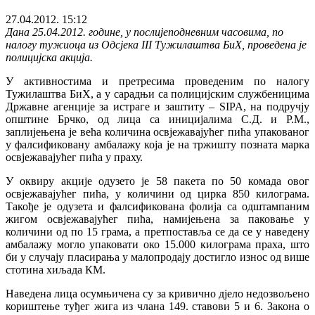
27.04.2012. 15:12
Дана 25.04.2012. године, у послијеподневним часовима, по
налогу тужиоца из Одсјека III Тужилаштва БиХ, проведена је
полицијска акција.
У активностима и претресима проведеним по налогу
Тужилаштва БиХ, а у сарадњи са полицијским службеницима
Државне агенције за истраге и заштиту – SIPA, на подручју
општине Брчко, од лица са иницијалима С.Д. и Р.М.,
заплијењена је већа количина освјежавајућег пића упакованог
у фалсификовану амбалажу која је на тржишту позната марка
освјежавајућег пића у праху.
У оквиру акције одузето је 58 пакета по 50 комада овог
освјежавајућег пића, у количини од цирка 850 килограма.
Такође је одузета и фалсификована фолија са одштампаним
жигом освјежавајућег пића, намијењена за паковање у
количини од по 15 грама, а претпоставља се да се у наведену
амбалажу могло упаковати око 15.000 килограма праха, што
би у случају пласирања у малопродају достигло износ од више
стотина хиљада КМ.
Наведена лица осумњичена су за кривично дјело недозвољено
кориштење туђег жига из члана 149. ставови 5 и 6. Закона о