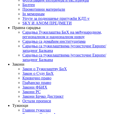
Фотографије ентеријера и екстеријера
Билтен
Промотивни материјали
Iн мемориам
Упуте за подношење притужби КДТ-у
SKY И ANOM ПРЕДМЕТИ
Правна сарадња
Сарадња Тужилаштва БиХ на међународном,
регионалном и националном нивоу
Сарадња са домаћим институцијама
Сарадња са тужилаштвима југоисточне Европе/
западног Балкана
Сарадња са тужилаштвима југоисточне Европе/
западног Балкана
Закони
Закон о Тужилаштву БиХ
Закон о Суду БиХ
Кривично право
Грађанско право
Закони ФБИХ
Закони РС
Закони Брчко Дистрикт
Остали прописи
Тужиоци
Главни тужилац