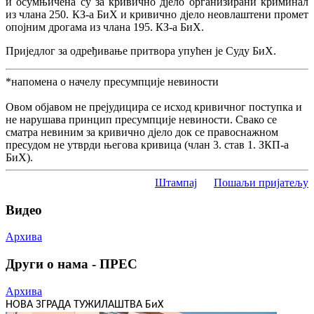
и осумњичена су за кривично дјело организирани криминал
из члана 250. КЗ-a БиХ и кривично дјело неовлаштени промет
опојним дрогама из члана 195. КЗ-a БиХ.
Приједлог за одређивање притвора упућен је Суду БиХ.
*напомена о начелу пресумпције невиности
Овом објавом не прејудицира се исход кривичног поступка и
не нарушава принцип пресумпције невиности. Свако се
сматра невиним за кривично дјело док се правоснажном
пресудом не утврди његова кривица (члан 3. став 1. ЗКП-а
БиХ).
Штампај
Пошаљи пријатељу
Видео
Архива
Други о нама - ПРЕС
Архива
НОВА ЗГРАДА ТУЖИЛАШТВА БиХ