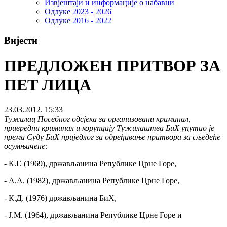
Извјештаји и информације о набавци
Одлуке 2023 - 2026
Одлуке 2016 - 2022
Вијести
ПРЕДЛОЖЕН ПРИТВОР ЗА
ПЕТ ЛИЦА
23.03.2012. 15:33
Тужилац Посебног одсјека за организовани криминал,
привредни криминал и корупцију Тужилаштва БиХ упутио је
према Суду БиХ приједлог за одређивање притвора за сљедеће
осумњичене:
- К.Г. (1969), држављанина Републике Црне Горе,
- А.А. (1982), држављанина Републике Црне Горе,
- К.Д. (1976) држављанина БиХ,
- Ј.М. (1964), држављанина Републике Црне Горе и