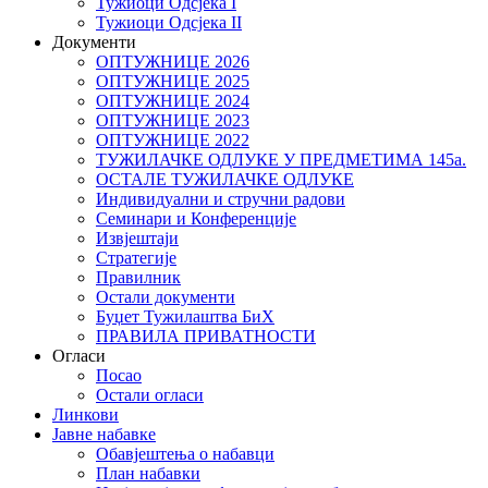
Тужиоци Oдсјекa I
Тужиоци Oдсјекa II
Документи
ОПТУЖНИЦЕ 2026
ОПТУЖНИЦЕ 2025
ОПТУЖНИЦЕ 2024
ОПТУЖНИЦЕ 2023
ОПТУЖНИЦЕ 2022
ТУЖИЛАЧКЕ ОДЛУКЕ У ПРЕДМЕТИМА 145а.
ОСТАЛЕ ТУЖИЛАЧКЕ ОДЛУКЕ
Индивидуални и стручни радови
Семинари и Конференције
Извјештаји
Стратегије
Правилник
Остали документи
Буџет Тужилаштва БиХ
ПРАВИЛА ПРИВАТНОСТИ
Огласи
Посао
Остали огласи
Линкови
Јавне набавке
Обавјештења о набавци
План набавки