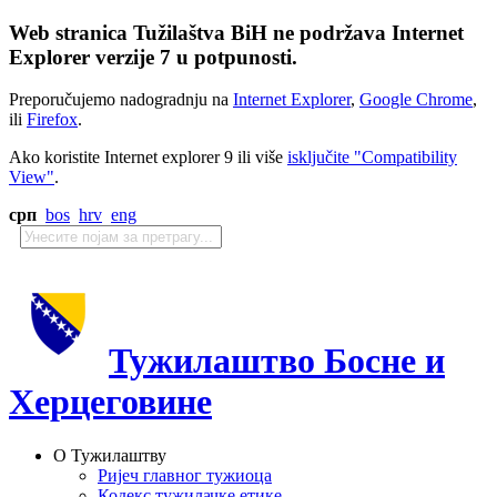
Web stranica Tužilaštva BiH ne podržava Internet
Explorer verzije 7 u potpunosti.
Preporučujemo nadogradnju na
Internet Explorer
,
Google Chrome
,
ili
Firefox
.
Ako koristite Internet explorer 9 ili više
isključite "Compatibility
View"
.
срп
bos
hrv
eng
Тужилаштво Босне и
Херцеговине
О Тужилаштву
Ријеч главног тужиоца
Кодекс тужилачке етике