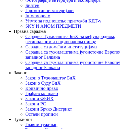
Фотографије ентеријера и екстеријера
Билтен
Промотивни материјали
Iн мемориам
Упуте за подношење притужби КДТ-у
SKY И ANOM ПРЕДМЕТИ
Правна сарадња
Сарадња Тужилаштва БиХ на међународном,
регионалном и националном нивоу
Сарадња са домаћим институцијама
Сарадња са тужилаштвима југоисточне Европе/
западног Балкана
Сарадња са тужилаштвима југоисточне Европе/
западног Балкана
Закони
Закон о Тужилаштву БиХ
Закон о Суду БиХ
Кривично право
Грађанско право
Закони ФБИХ
Закони РС
Закони Брчко Дистрикт
Остали прописи
Тужиоци
Главни тужилац