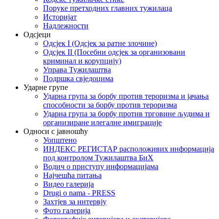
Поруке претходних главних тужилаца
Историјат
Надлежности
Одсјеци
Одсјек I (Одсјек за ратне злочине)
Одсјек II (Посебни одсјек за организовани
криминал и корупцију)
Управа Тужилаштва
Подршка свједоцима
Ударне групе
Ударна група за борбу против тероризма и јачања
способности за борбу против тероризма
Ударна група за борбу против трговине људима и
организиране илегалне имиграције
Односи с јавношћу
Уопштено
ИНДЕКС РЕГИСТАР расположивих информација
под контролом Тужилаштва БиХ
Водич о приступу информацијама
Најчешћа питања
Видео галерија
Drugi o nama - PRESS
Захтјев за интервју
Фото галерија