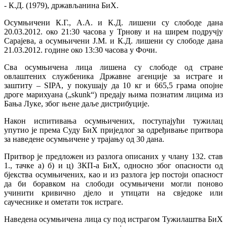
- К.Д. (1979), држављанина БиХ.
Осумњичени К.Г., А.А. и К.Д. лишени су слободе дана
20.03.2012. око 21:30 часова у Трнову и на ширем подручју
Сарајева, а осумњичени Ј.М. и К.Д. лишени су слободе дана
21.03.2012. године око 13:30 часова у Фочи.
Сва осумњичена лица лишена су слободе од стране
овлаштених службеника Државне агенције за истраге и
заштиту – SIPA, у покушају да 10 кг и 665,5 грама опојне
дроге марихуана („skunk“) предају њима познатим лицима из
Бања Луке, због њене даље дистрибуције.
Након испитивања осумњичених, поступајући тужилац
упутио је према Суду БиХ приједлог за одређивање притвора
за наведене осумњичене у трајању од 30 дана.
Притвор је предложен из разлога описаних у члану 132. став
1., тачке а) б) и ц) ЗКП-a БиХ, односно због опасности од
бјекства осумњичених, као и из разлога јер постоји опасност
да би боравком на слободи осумњичени могли поново
учинити кривично дјело и утицати на свједоке или
саучеснике и ометати ток истраге.
Наведена осумњичена лица су под истрагом Тужилаштва БиХ