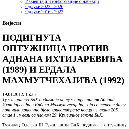
Извјештаји и информације о набавци
Одлуке 2023 - 2026
Одлуке 2016 - 2022
Вијести
ПОДИГНУТА
ОПТУЖНИЦА ПРОТИВ
АДНАНА ИХТИЈАРЕВИЋА
(1989) И ЕРДАЛА
МАХМУТЧЕХАЈИЋА (1992)
19.01.2012. 15:35
Тужилаштво БиХ подигло је оптужницу против Аднана
Ихтијаревића и Ердала Махмутчехајића, који се терете да су
починили кривично дјело кривотворење новца из члана 205.
став 1., у вези са чланом 29. Кривичног закона БиХ.
Тужилац Одсјека III Тужилаштва БиХ подигао је оптужницу