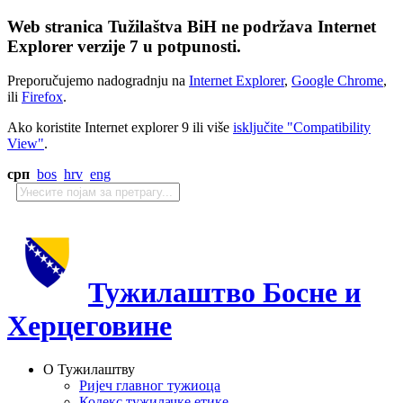
Web stranica Tužilaštva BiH ne podržava Internet
Explorer verzije 7 u potpunosti.
Preporučujemo nadogradnju na
Internet Explorer
,
Google Chrome
,
ili
Firefox
.
Ako koristite Internet explorer 9 ili više
isključite "Compatibility
View"
.
срп
bos
hrv
eng
Тужилаштво Босне и
Херцеговине
О Тужилаштву
Ријеч главног тужиоца
Кодекс тужилачке етике