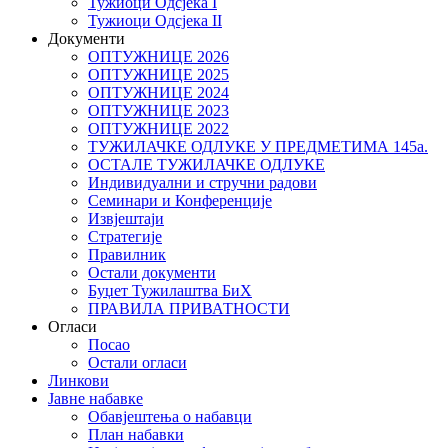
Тужиоци Oдсјекa I
Тужиоци Oдсјекa II
Документи
ОПТУЖНИЦЕ 2026
ОПТУЖНИЦЕ 2025
ОПТУЖНИЦЕ 2024
ОПТУЖНИЦЕ 2023
ОПТУЖНИЦЕ 2022
ТУЖИЛАЧКЕ ОДЛУКЕ У ПРЕДМЕТИМА 145а.
ОСТАЛЕ ТУЖИЛАЧКЕ ОДЛУКЕ
Индивидуални и стручни радови
Семинари и Конференције
Извјештаји
Стратегије
Правилник
Остали документи
Буџет Тужилаштва БиХ
ПРАВИЛА ПРИВАТНОСТИ
Огласи
Посао
Остали огласи
Линкови
Јавне набавке
Обавјештења о набавци
План набавки