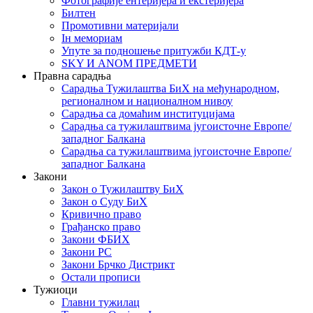
Фотографије ентеријера и екстеријера
Билтен
Промотивни материјали
Iн мемориам
Упуте за подношење притужби КДТ-у
SKY И ANOM ПРЕДМЕТИ
Правна сарадња
Сарадња Тужилаштва БиХ на међународном,
регионалном и националном нивоу
Сарадња са домаћим институцијама
Сарадња са тужилаштвима југоисточне Европе/
западног Балкана
Сарадња са тужилаштвима југоисточне Европе/
западног Балкана
Закони
Закон о Тужилаштву БиХ
Закон о Суду БиХ
Кривично право
Грађанско право
Закони ФБИХ
Закони РС
Закони Брчко Дистрикт
Остали прописи
Тужиоци
Главни тужилац