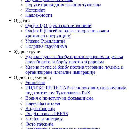
Поруке претходних главних тужилаца
Историјат
Надлежности
Одсјеци
Одсјек I (Одсјек за ратне злочине)
Одсјек II (Посебни одсјек за организовани
криминал и корупцију)
Управа Тужилаштва
Подршка свједоцима
Ударне групе
Ударна група за борбу против тероризма и јачања
способности за борбу против тероризма
Ударна група за борбу против трговине људима и
организиране илегалне имиграције
Односи с јавношћу
Уопштено
ИНДЕКС РЕГИСТАР расположивих информација
под контролом Тужилаштва БиХ
Водич о приступу информацијама
Најчешћа питања
Видео галерија
Drugi o nama - PRESS
Захтјев за интервју
Фото галерија