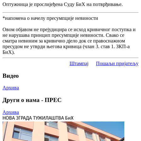
Оптужница је прослијеђена Суду БиХ на потврђивање.
*напомена о начелу пресумпције невиности
Овом објавом не прејудицира се исход кривичног поступка и
не нарушава принцип пресумпције невиности. Свако се
сматра невиним за кривично дјело док се правоснажном
пресудом не утврди његова кривица (члан 3. став 1. ЗКП-а
БиХ).
Штампај
Пошаљи пријатељу
Видео
Архива
Други о нама - ПРЕС
Архива
НОВА ЗГРАДА ТУЖИЛАШТВА БиХ