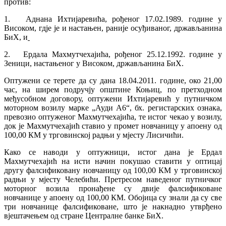
против:
1. Аднана Ихтијаревића, рођеног 17.02.1989. године у
Високом, гдје је и настањен, раније осуђиваног, држављанина
БиХ, и
2. Ердала Махмутчехајића, рођеног 25.12.1992. године у
Зеници, настањеног у Високом, држављанина БиХ.
Оптужени се терете да су дана 18.04.2011. године, око 21,00
час, на ширем подручју општине Коњиц, по претходном
међусобном договору, оптужени Ихтијаревић у путничком
моторном возилу марке „Ауди А6“, бх. регистарских ознака,
превозио оптуженог Махмутчехајића, те истог чекао у возилу,
док је Махмутчехајић ставио у промет новчаницу у апоену од
100,00 КМ у трговинској радњи у мјесту Лисичићи.
Како се наводи у оптужници, истог дана је Ердал
Махмутчехајић на исти начин покушао ставити у оптицај
другу фалсификовану новчаницу од 100,00 КМ у трговинској
радњи у мјесту Челебићи. Претресом наведеног путничког
моторног возила пронађене су двије фалсификоване
новчанице у апоену од 100,00 КМ. Обојица су знали да су све
три новчанице фалсификоване, што је накнадно утврђено
вјештачењем од стране Централне банке БиХ.