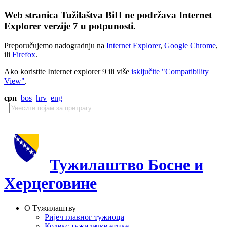
Web stranica Tužilaštva BiH ne podržava Internet
Explorer verzije 7 u potpunosti.
Preporučujemo nadogradnju na
Internet Explorer
,
Google Chrome
,
ili
Firefox
.
Ako koristite Internet explorer 9 ili više
isključite "Compatibility
View"
.
срп
bos
hrv
eng
Тужилаштво Босне и
Херцеговине
О Тужилаштву
Ријеч главног тужиоца
Кодекс тужилачке етике