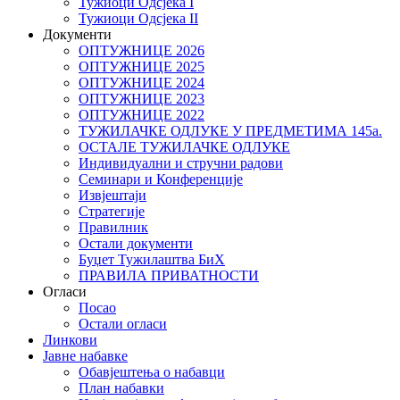
Тужиоци Oдсјекa I
Тужиоци Oдсјекa II
Документи
ОПТУЖНИЦЕ 2026
ОПТУЖНИЦЕ 2025
ОПТУЖНИЦЕ 2024
ОПТУЖНИЦЕ 2023
ОПТУЖНИЦЕ 2022
ТУЖИЛАЧКЕ ОДЛУКЕ У ПРЕДМЕТИМА 145а.
ОСТАЛЕ ТУЖИЛАЧКЕ ОДЛУКЕ
Индивидуални и стручни радови
Семинари и Конференције
Извјештаји
Стратегије
Правилник
Остали документи
Буџет Тужилаштва БиХ
ПРАВИЛА ПРИВАТНОСТИ
Огласи
Посао
Остали огласи
Линкови
Јавне набавке
Обавјештења о набавци
План набавки