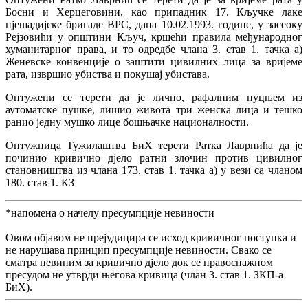
Босни и Херцеговини, као припадник 17. Кључке лаке
пјешадијске бригаде ВРС, дана 10.02.1993. године, у засеоку
Рејзовићи у општини Кључ, кршећи правила међународног
хуманитарног права, и то одредбе члана 3. став 1. тачка а)
Женевске конвенције о заштити цивилних лица за вријеме
рата, извршио убиства и покушај убистава.
Оптужени се терети да је лично, рафалним пуцњем из
аутоматске пушке, лишио живота три женска лица и тешко
ранио једну мушко лице бошњачке националности.
Оптужница Тужилаштва БиХ терети Ратка Лаврнића да је
починио кривично дјело ратни злочин против цивилног
становништва из члана 173. став 1. тачка а) у вези са чланом
180. став 1. КЗ
*напомена о начелу пресумпције невиности
Овом објавом не прејудицира се исход кривичног поступка и
не нарушава принцип пресумпције невиности. Свако се
сматра невиним за кривично дјело док се правоснажном
пресудом не утврди његова кривица (члан 3. став 1. ЗКП-а
БиХ).