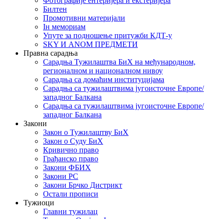
Фотографије ентеријера и екстеријера
Билтен
Промотивни материјали
Iн мемориам
Упуте за подношење притужби КДТ-у
SKY И ANOM ПРЕДМЕТИ
Правна сарадња
Сарадња Тужилаштва БиХ на међународном,
регионалном и националном нивоу
Сарадња са домаћим институцијама
Сарадња са тужилаштвима југоисточне Европе/
западног Балкана
Сарадња са тужилаштвима југоисточне Европе/
западног Балкана
Закони
Закон о Тужилаштву БиХ
Закон о Суду БиХ
Кривично право
Грађанско право
Закони ФБИХ
Закони РС
Закони Брчко Дистрикт
Остали прописи
Тужиоци
Главни тужилац