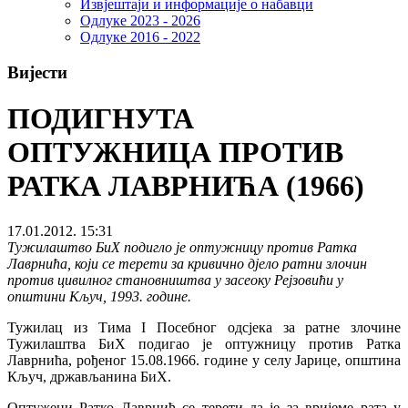
Извјештаји и информације о набавци
Одлуке 2023 - 2026
Одлуке 2016 - 2022
Вијести
ПОДИГНУТА
ОПТУЖНИЦА ПРОТИВ
РАТКА ЛАВРНИЋА (1966)
17.01.2012. 15:31
Тужилаштво БиХ подигло је оптужницу против Ратка
Лаврнића, који се терети за кривично дјело ратни злочин
против цивилног становништва у засеоку Рејзовићи у
општини Кључ, 1993. године.
Тужилац из Тима I Посебног одсјека за ратне злочине
Тужилаштва БиХ подигао је оптужницу против Ратка
Лаврнића, рођеног 15.08.1966. године у селу Јарице, општина
Кључ, држављанина БиХ.
Оптужени Ратко Лаврнић се терети да је за вријеме рата у