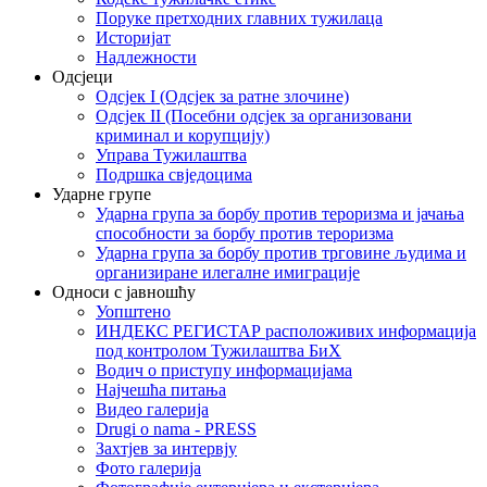
Поруке претходних главних тужилаца
Историјат
Надлежности
Одсјеци
Одсјек I (Одсјек за ратне злочине)
Одсјек II (Посебни одсјек за организовани
криминал и корупцију)
Управа Тужилаштва
Подршка свједоцима
Ударне групе
Ударна група за борбу против тероризма и јачања
способности за борбу против тероризма
Ударна група за борбу против трговине људима и
организиране илегалне имиграције
Односи с јавношћу
Уопштено
ИНДЕКС РЕГИСТАР расположивих информација
под контролом Тужилаштва БиХ
Водич о приступу информацијама
Најчешћа питања
Видео галерија
Drugi o nama - PRESS
Захтјев за интервју
Фото галерија