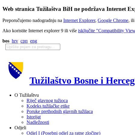
Web stranica Tužilaštva BiH ne podržava Internet Exp
Preporučujemo nadogradnju na
Internet Explorer
,
Google Chrome
, il
Ako koristite Internet explorer 9 ili više
isključite "Compatibility Vie
bos
hrv
срп
eng
Tužilaštvo Bosne i Herce
O Tužilaštvu
Riječ glavnog tužioca
Kodeks tužilačke etike
Poruke prethodnih glavnih tužilaca
Istorijat
Nadležnosti
Odjeli
Odjel I (Posebni odjel za ratne zločine)