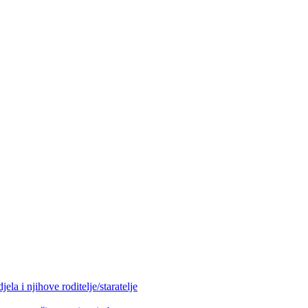
la i njihove roditelje/staratelje