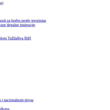
ju)
osti za borbu protiv terorizma
ane ilegalne imigracije
lom Tužilaštva BiH
 i nacionalnom nivou
alkana