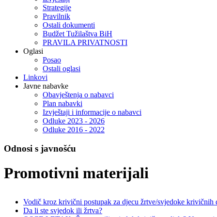
Strategije
Pravilnik
Ostali dokumenti
Budžet Tužilaštva BiH
PRAVILA PRIVATNOSTI
Oglasi
Posao
Ostali oglasi
Linkovi
Javne nabavke
Obavještenja o nabavci
Plan nabavki
Izvještaji i informacije o nabavci
Odluke 2023 - 2026
Odluke 2016 - 2022
Odnosi s javnošću
Promotivni materijali
Vodič kroz krivični postupak za djecu žrtve/svjedoke krivičnih dje
Da li ste svjedok ili žrtva?