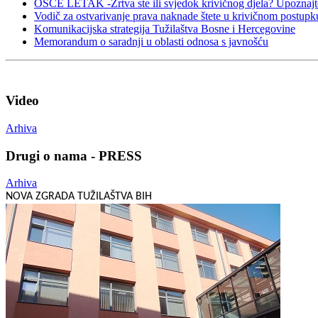
OSCE LETAK -Žrtva ste ili svjedok krivičnog djela? Upoznajt
Vodič za ostvarivanje prava naknade štete u krivičnom postup
Komunikacijska strategija Tužilaštva Bosne i Hercegovine
Memorandum o saradnji u oblasti odnosa s javnošću
Video
Arhiva
Drugi o nama - PRESS
Arhiva
NOVA ZGRADA TUŽILAŠTVA BIH