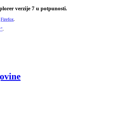
lorer verzije 7 u potpunosti.
i
Firefox
.
w"
.
govine