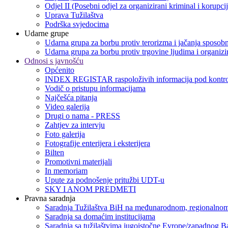
Odjel II (Posebni odjel za organizirani kriminal i korupci
Uprava Tužilaštva
Podrška svjedocima
Udarne grupe
Udarna grupa za borbu protiv terorizma i jačanja sposobn
Udarna grupa za borbu protiv trgovine ljudima i organizir
Odnosi s javnošću
Općenito
INDEX REGISTAR raspoloživih informacija pod kontro
Vodič o pristupu informacijama
Najčešća pitanja
Video galerija
Drugi o nama - PRESS
Zahtjev za intervju
Foto galerija
Fotografije enterijera i eksterijera
Bilten
Promotivni materijali
In memoriam
Upute za podnošenje pritužbi UDT-u
SKY I ANOM PREDMETI
Pravna saradnja
Saradnja Tužilaštva BiH na međunarodnom, regionalnom
Saradnja sa domaćim institucijama
Saradnja sa tužilaštvima jugoistočne Evrope/zapadnog B