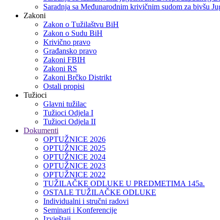
Saradnja sa Međunarodnim krivičnim sudom za bivšu Jug
Zakoni
Zakon o Тužilaštvu BiH
Zakon o Sudu BiH
Krivično pravo
Građansko pravo
Zakoni FBIH
Zakoni RS
Zakoni Brčko Distrikt
Ostali propisi
Tužioci
Glavni tužilac
Tužioci Odjela I
Tužioci Odjela II
Dokumenti
OPTUŽNICE 2026
OPTUŽNICE 2025
OPTUŽNICE 2024
OPTUŽNICE 2023
OPTUŽNICE 2022
TUŽILAČKE ODLUKE U PREDMETIMA 145a.
OSTALE TUŽILAČKE ODLUKE
Individualni i stručni radovi
Seminari i Konferencije
Izvještaji