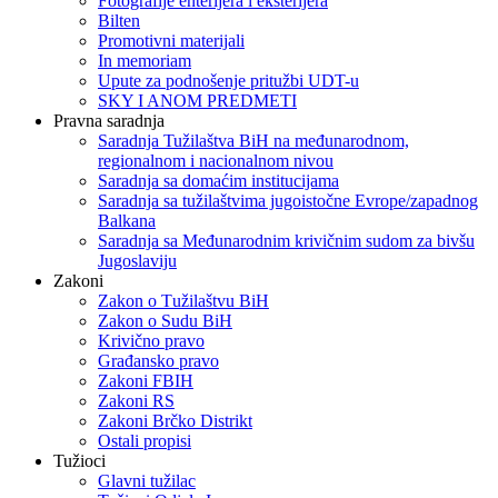
Fotografije enterijera i eksterijera
Bilten
Promotivni materijali
In memoriam
Upute za podnošenje pritužbi UDT-u
SKY I ANOM PREDMETI
Pravna saradnja
Saradnja Tužilaštva BiH na međunarodnom,
regionalnom i nacionalnom nivou
Saradnja sa domaćim institucijama
Saradnja sa tužilaštvima jugoistočne Evrope/zapadnog
Balkana
Saradnja sa Međunarodnim krivičnim sudom za bivšu
Jugoslaviju
Zakoni
Zakon o Тužilaštvu BiH
Zakon o Sudu BiH
Krivično pravo
Građansko pravo
Zakoni FBIH
Zakoni RS
Zakoni Brčko Distrikt
Ostali propisi
Tužioci
Glavni tužilac