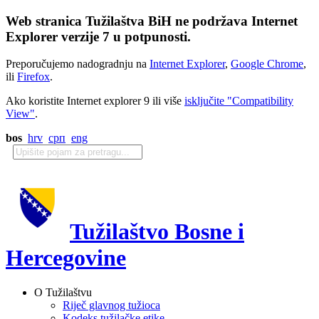
Web stranica Tužilaštva BiH ne podržava Internet
Explorer verzije 7 u potpunosti.
Preporučujemo nadogradnju na
Internet Explorer
,
Google Chrome
,
ili
Firefox
.
Ako koristite Internet explorer 9 ili više
isključite "Compatibility
View"
.
bos
hrv
срп
eng
Tužilaštvo Bosne i
Hercegovine
O Tužilaštvu
Riječ glavnog tužioca
Kodeks tužilačke etike