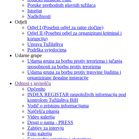
Poruke prethodnih glavnih tužilaca
Istorijat
Nadležnosti
Odjeli
Odjel I (Posebni odjel za ratne zločine)
Odjel II (Posebni odjel za organizirani kriminal i
korupciju)
Uprava Tužilaštva
Podrška svjedocima
Udarne grupe
Udarna grupa za borbu protiv terorizma i jačanja
sposobnosti za borbu protiv terorizma
Udarna grupa za borbu protiv trgovine ljudima i
organizirane ilegalne imigracije
Odnosi s javnošću
Općenito
INDEX REGISTAR raspoloživih informacija pod
kontrolom Tužilaštva BiH
Vodič o pristupu informacijama
Najčešća pitanja
Video galerija
Drugi o nama - PRESS
Zahtjev za intervju
Foto galerija