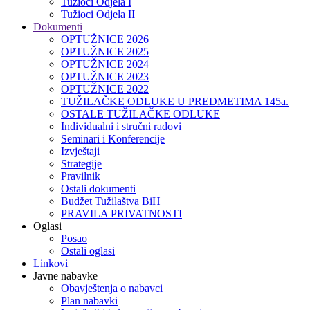
Tužioci Odjela I
Tužioci Odjela II
Dokumenti
OPTUŽNICE 2026
OPTUŽNICE 2025
OPTUŽNICE 2024
OPTUŽNICE 2023
OPTUŽNICE 2022
TUŽILAČKE ODLUKE U PREDMETIMA 145a.
OSTALE TUŽILAČKE ODLUKE
Individualni i stručni radovi
Seminari i Konferencije
Izvještaji
Strategije
Pravilnik
Ostali dokumenti
Budžet Tužilaštva BiH
PRAVILA PRIVATNOSTI
Oglasi
Posao
Ostali oglasi
Linkovi
Javne nabavke
Obavještenja o nabavci
Plan nabavki