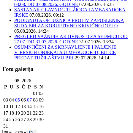
03.08. DO 07.08.2026. GODINE
07.08.2026. 15:35
SASTANAK GLAVNOG TUŽIOCA I AMBASADORA
IRSKE
07.08.2026. 09:12
PODIGNUTA OPTUŽNICA PROTIV ZAPOSLENIKA
SUDA BiH ZA KORUPTIVNO KRIVIČNO DJELO
05.08.2026. 14:24
PREGLED VAŽNIJIH AKTIVNOSTI ZA SEDMICU OD
27.07. DO 31.07.2026. GODINE
31.07.2026. 13:34
OSUMNJIČENI ZA SKRNAVLJENJE I PALJENJE
VJERSKIH OBJEKATA U MEĐUGORJU, BIT ĆE
PREDAT TUŽILAŠTVU BIH
29.07.2026. 14:14
Foto galerija
08. 2026.
P
U
S
Č
P
S
N
01
02
03
04
05
06
07
08
09
10
11
12
13
14
15
16
17
18
19
20
21
22
23
24
25
26
27
28
29
30
31