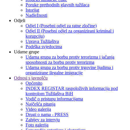
Poruke prethodnih glavnih tužilaca
Istorijat
Nadležnosti
Odjeli
Odjel I (Posebni odjel za ratne zločine)
Odjel II (Posebni odjel za organizirani kriminal i
korupciju)
Uprava Tužilaštva
Podrška svjedocima
Udarne grupe
Udarna grupa za borbu protiv terorizma i jačanja
sposobnosti za borbu protiv terorizma
Udarna grupa za borbu protiv trgovine ljudima i
organizirane ilegalne imigracije
Odnosi s javnošću
Općenito
INDEX REGISTAR raspoloživih informacija pod
kontrolom Tužilaštva BiH
Vodič o pristupu informacijama
Najčešća pitanja
Video galerija
Drugi o nama - PRESS
Zahtjev za intervju
Foto galerija