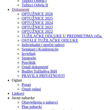
Tužioci Odjela I
Tužioci Odjela II
Dokumenti
OPTUŽNICE 2026
OPTUŽNICE 2025
OPTUŽNICE 2024
OPTUŽNICE 2023
OPTUŽNICE 2022
TUŽILAČKE ODLUKE U PREDMETIMA 145a.
OSTALE TUŽILAČKE ODLUKE
Individualni i stručni radovi
Seminari i Konferencije
Izvještaji
Strategije
Pravilnik
Ostali dokumenti
Budžet Tužilaštva BiH
PRAVILA PRIVATNOSTI
Oglasi
Posao
Ostali oglasi
Linkovi
Javne nabavke
Obavještenja o nabavci
Plan nabavki