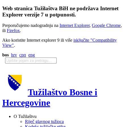
Web stranica Tužilaštva BiH ne podržava Internet
Explorer verzije 7 u potpunosti.
Preporučujemo nadogradnju na
Internet Explorer
,
Google Chrome
,
ili
Firefox
.
Ako koristite Internet explorer 9 ili više
isključite "Compatibility
View"
.
bos
hrv
срп
eng
Tužilaštvo Bosne i
Hercegovine
O Tužilaštvu
Riječ glavnog tužioca
Kodeks tužilačke etike