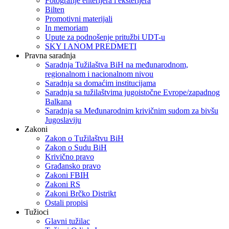
Fotografije enterijera i eksterijera
Bilten
Promotivni materijali
In memoriam
Upute za podnošenje pritužbi UDT-u
SKY I ANOM PREDMETI
Pravna saradnja
Saradnja Tužilaštva BiH na međunarodnom,
regionalnom i nacionalnom nivou
Saradnja sa domaćim institucijama
Saradnja sa tužilaštvima jugoistočne Evrope/zapadnog
Balkana
Saradnja sa Međunarodnim krivičnim sudom za bivšu
Jugoslaviju
Zakoni
Zakon o Тužilaštvu BiH
Zakon o Sudu BiH
Krivično pravo
Građansko pravo
Zakoni FBIH
Zakoni RS
Zakoni Brčko Distrikt
Ostali propisi
Tužioci
Glavni tužilac