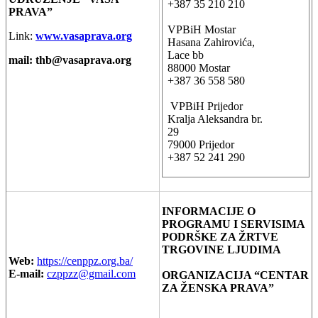
+387 35 210 210
PRAVA”
VPBiH Mostar
Link:
www.vasaprava.org
Hasana Zahirovića,
Lace bb
mail:
thb@vasaprava.org
88000 Mostar
+387 36 558 580
VPBiH Prijedor
Kralja Aleksandra br.
29
79000 Prijedor
+387 52 241 290
INFORMACIJE O
PROGRAMU I SERVISIMA
PODRŠKE ZA ŽRTVE
TRGOVINE LJUDIMA
Web:
https://cenppz.org.ba/
E-mail:
czppzz@gmail.com
ORGANIZACIJA “CENTAR
ZA ŽENSKA PRAVA”