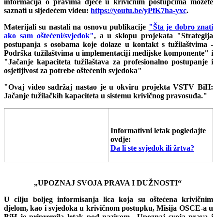
informacija o pravima djece u krivičnim postupcima možete
saznati u sljedećem videu:
https://youtu.be/yPfK7ha-yxc
.
Materijali su nastali na osnovu publikacije
"Šta je dobro znati
ako sam oštećeni/svjedok"
, a u sklopu projekata "Strategija
postupanja s osobama koje dolaze u kontakt s tužilaštvima -
Podrška tužilaštvima u implementaciji medijske komponente" i
"Jačanje kapaciteta tužilaštava za profesionalno postupanje i
osjetljivost za potrebe oštećenih svjedoka"
"Ovaj video sadržaj nastao je u okviru projekta VSTV BiH:
Jačanje tužilačkih kapaciteta u sistemu krivičnog pravosuđa."
Informativni letak pogledajte
ovdje:
Da li ste svjedok ili žrtva?
„
UPOZNAJ SVOJA PRAVA I DUŽNOSTI“
U cilju boljeg informisanja lica koja su oštećena krivičnim
djelom, kao i svjedoka u krivičnom postupku, Misija OSCE-a u
BiH je pripremila letak pod nazivom „Upoznaj svoja prava i