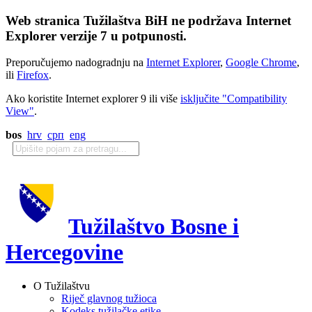
Web stranica Tužilaštva BiH ne podržava Internet
Explorer verzije 7 u potpunosti.
Preporučujemo nadogradnju na
Internet Explorer
,
Google Chrome
,
ili
Firefox
.
Ako koristite Internet explorer 9 ili više
isključite "Compatibility
View"
.
bos
hrv
срп
eng
Tužilaštvo Bosne i
Hercegovine
O Tužilaštvu
Riječ glavnog tužioca
Kodeks tužilačke etike