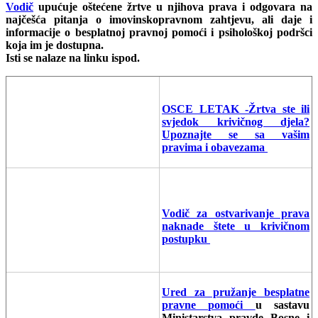
Vodič
upućuje oštećene žrtve u njihova prava i odgovara na
najčešća pitanja o imovinskopravnom zahtjevu, ali daje i
informacije o besplatnoj pravnoj pomoći i psihološkoj podršci
koja im je dostupna.
Isti se nalaze na linku ispod.
OSCE LETAK -Žrtva ste ili
svjedok krivičnog djela?
Upoznajte se sa vašim
pravima i obavezama
Vodič za ostvarivanje prava
naknade štete u krivičnom
postupku
Ured za pružanje besplatne
pravne pomoći
u sastavu
Ministarstva pravde Bosne i