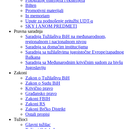
Fotografije enterijera i eksterijera
Bilten
Promotivni materijali
In memoriam
Upute za podnošenje pritužbi UDT-u
SKY I ANOM PREDMETI
Pravna saradnja
Saradnja Tužilaštva BiH na međunarodnom,
regionalnom i nacionalnom nivou
Saradnja sa domaćim institucijama
Saradnja sa tužilaštvima jugoistočne Evrope/zapadnog
Balkana
Saradnja sa Međunarodnim krivičnim sudom za bivšu
Jugoslaviju
Zakoni
Zakon o Тužilaštvu BiH
Zakon o Sudu BiH
Krivično pravo
Građansko pravo
Zakoni FBIH
Zakoni RS
Zakoni Brčko Distrikt
Ostali propisi
Tužioci
Glavni tužilac