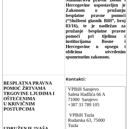
Hercegovine uspostavljen je
Zakonom o pružanju
besplatne pravne pomoći
(“Službeni glasnik BiH”, broj
83/16), te je nadležan za
pružanje besplatne pravne
pomoći pri tijelima i
institucijama Bosne i
Hercegovine u opsegu i
oblicima utvrđenim
spomenutim zakonom.
Kontakti:
BESPLATNA PRAVNA
POMOĆ ŽRTVAMA
VPBiH Sarajevo
TRGOVINE LJUDIMA I
Safeta Hadžića 66 A
OŠTEĆENIMA
71000 Sarajevo
U KRIVIČNIM
+387 33 789 105
POSTUPCIMA
VPBiH Tuzla
Rudarska 63, 75000
Tuzla
UDRUŽENJE “VAŠA