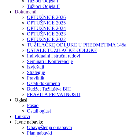
Tužioci Odjela I
Tužioci Odjela II
Dokumenti
OPTUŽNICE 2026
OPTUŽNICE 2025
OPTUŽNICE 2024
OPTUŽNICE 2023
OPTUŽNICE 2022
TUŽILAČKE ODLUKE U PREDMETIMA 145a.
OSTALE TUŽILAČKE ODLUKE
Individualni i stručni radovi
Seminari i Konferencije
Izvještaji
Strategije
Pravilnik
Ostali dokumenti
Budžet Tužilaštva BiH
PRAVILA PRIVATNOSTI
Oglasi
Posao
Ostali oglasi
Linkovi
Javne nabavke
Obavještenja o nabavci
Plan nabavki