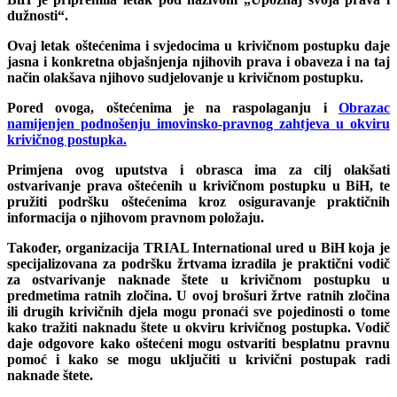
dužnosti“.
Ovaj letak oštećenima i svjedocima u krivičnom postupku daje
jasna i konkretna objašnjenja njihovih prava i obaveza i na taj
način olakšava njihovo sudjelovanje u krivičnom postupku.
Pored ovoga, oštećenima je na raspolaganju i
Obrazac
namijenjen podnošenju imovinsko-pravnog zahtjeva u okviru
krivičnog postupka.
Primjena ovog uputstva i obrasca ima za cilj olakšati
ostvarivanje prava oštećenih u krivičnom postupku u BiH, te
pružiti podršku oštećenima kroz osiguravanje praktičnih
informacija o njihovom pravnom položaju.
Također, organizacija TRIAL International ured u BiH koja je
specijalizovana za podršku žrtvama izradila je praktični vodič
za ostvarivanje naknade štete u krivičnom postupku u
predmetima ratnih zločina. U ovoj brošuri žrtve ratnih zločina
ili drugih krivičnih djela mogu pronaći sve pojedinosti o tome
kako tražiti naknadu štete u okviru krivičnog postupka. Vodič
daje odgovore kako oštećeni mogu ostvariti besplatnu pravnu
pomoć i kako se mogu uključiti u krivični postupak radi
naknade štete.