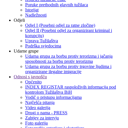
Poruke prethodnih glavnih tužilaca
Istorijat
Nadležnosti
Odjeli
Odjel I (Posebni odjel za ratne zločine)
Odjel II (Posebni odjel za organizirani kriminal i
korupciju)
Uprava Tužilaštva
Podrška svjedocima
Udarne grupe
Udarna grupa za borbu protiv terorizma i jačanja
sposobnosti za borbu protiv terorizma
Udarna grupa za borbu protiv trgovine ljudima i
organizirane ilegalne imigracije
Odnosi s javnošću
Općenito
INDEX REGISTAR raspoloživih informacija pod
kontrolom Tužilaštva BiH
Vodič o pristupu informacijama
Najčešća pitanja
Video galerija
Drugi o nama - PRESS
Zahtjev za intervju
Foto galerija