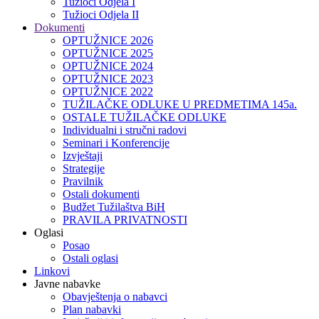
Tužioci Odjela I
Tužioci Odjela II
Dokumenti
OPTUŽNICE 2026
OPTUŽNICE 2025
OPTUŽNICE 2024
OPTUŽNICE 2023
OPTUŽNICE 2022
TUŽILAČKE ODLUKE U PREDMETIMA 145a.
OSTALE TUŽILAČKE ODLUKE
Individualni i stručni radovi
Seminari i Konferencije
Izvještaji
Strategije
Pravilnik
Ostali dokumenti
Budžet Tužilaštva BiH
PRAVILA PRIVATNOSTI
Oglasi
Posao
Ostali oglasi
Linkovi
Javne nabavke
Obavještenja o nabavci
Plan nabavki