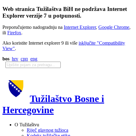
Web stranica Tužilaštva BiH ne podržava Internet
Explorer verzije 7 u potpunosti.
Preporučujemo nadogradnju na
Internet Explorer
,
Google Chrome
,
ili
Firefox
.
Ako koristite Internet explorer 9 ili više
isključite "Compatibility
View"
.
bos
hrv
срп
eng
Tužilaštvo Bosne i
Hercegovine
O Tužilaštvu
Riječ glavnog tužioca
Kodeks tužilačke etike