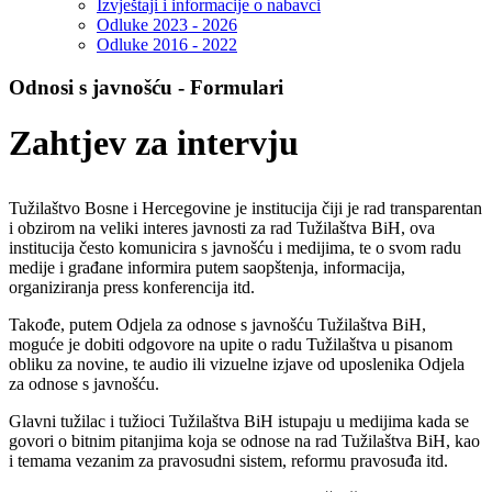
Izvještaji i informacije o nabavci
Odluke 2023 - 2026
Odluke 2016 - 2022
Odnosi s javnošću - Formulari
Zahtjev za intervju
Tužilaštvo Bosne i Hercegovine je institucija čiji je rad transparentan
i obzirom na veliki interes javnosti za rad Tužilaštva BiH, ova
institucija često komunicira s javnošću i medijima, te o svom radu
medije i građane informira putem saopštenja, informacija,
organiziranja press konferencija itd.
Takođe, putem Odjela za odnose s javnošću Tužilaštva BiH,
moguće je dobiti odgovore na upite o radu Tužilaštva u pisanom
obliku za novine, te audio ili vizuelne izjave od uposlenika Odjela
za odnose s javnošću.
Glavni tužilac i tužioci Tužilaštva BiH istupaju u medijima kada se
govori o bitnim pitanjima koja se odnose na rad Tužilaštva BiH, kao
i temama vezanim za pravosudni sistem, reformu pravosuđa itd.