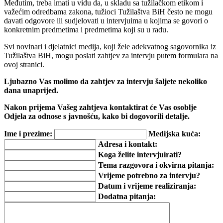
Međutim, treba imati u vidu da, u skladu sa tužilačkom etikom i
važećim odredbama zakona, tužioci Tužilaštva BiH često ne mogu
davati odgovore ili sudjelovati u intervjuima u kojima se govori o
konkretnim predmetima i predmetima koji su u radu.
Svi novinari i djelatnici medija, koji žele adekvatnog sagovornika iz
Tužilaštva BiH, mogu poslati zahtjev za intervju putem formulara na
ovoj stranici.
Ljubazno Vas molimo da zahtjev za intervju šaljete nekoliko
dana unaprijed.
Nakon prijema Vašeg zahtjeva kontaktirat će Vas osoblje
Odjela za odnose s javnošću, kako bi dogovorili detalje.
Ime i prezime:
Medijska kuća:
Adresa i kontakt:
Koga želite intervjuirati?
Tema razgovora i okvirna pitanja:
Vrijeme potrebno za intervju?
Datum i vrijeme realiziranja:
Dodatna pitanja: