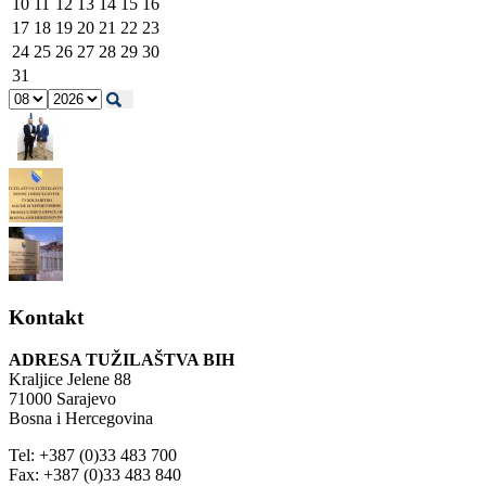
10
11
12
13
14
15
16
17
18
19
20
21
22
23
24
25
26
27
28
29
30
31
Kontakt
ADRESA TUŽILAŠTVA BIH
Kraljice Jelene 88
71000 Sarajevo
Bosna i Hercegovina
Tel: +387 (0)33 483 700
Fax: +387 (0)33 483 840