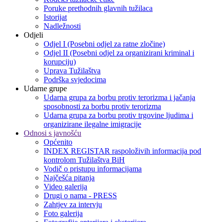
Poruke prethodnih glavnih tužilaca
Istorijat
Nadležnosti
Odjeli
Odjel I (Posebni odjel za ratne zločine)
Odjel II (Posebni odjel za organizirani kriminal i
korupciju)
Uprava Tužilaštva
Podrška svjedocima
Udarne grupe
Udarna grupa za borbu protiv terorizma i jačanja
sposobnosti za borbu protiv terorizma
Udarna grupa za borbu protiv trgovine ljudima i
organizirane ilegalne imigracije
Odnosi s javnošću
Općenito
INDEX REGISTAR raspoloživih informacija pod
kontrolom Tužilaštva BiH
Vodič o pristupu informacijama
Najčešća pitanja
Video galerija
Drugi o nama - PRESS
Zahtjev za intervju
Foto galerija