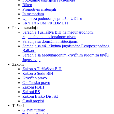
Fotografije enterijera i eksterijera
Bilten
Promotivni materijali
In memoriam
Upute za podnošenje pritužbi UDT-u
SKY I ANOM PREDMETI
Pravna saradnja
Saradnja Tužilaštva BiH na međunarodnom,
regionalnom i nacionalnom nivou
Saradnja sa domaćim institucijama
Saradnja sa tužilaštvima jugoistočne Evrope/zapadnog
Balkana
Saradnja sa Međunarodnim krivičnim sudom za bivšu
Jugoslaviju
Zakoni
Zakon o Тužilaštvu BiH
Zakon o Sudu BiH
Krivično pravo
Građansko pravo
Zakoni FBIH
Zakoni RS
Zakoni Brčko Distrikt
Ostali propisi
Tužioci
Glavni tužilac