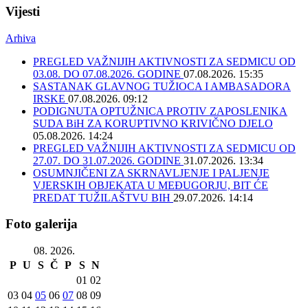
Vijesti
Arhiva
PREGLED VAŽNIJIH AKTIVNOSTI ZA SEDMICU OD
03.08. DO 07.08.2026. GODINE
07.08.2026. 15:35
SASTANAK GLAVNOG TUŽIOCA I AMBASADORA
IRSKE
07.08.2026. 09:12
PODIGNUTA OPTUŽNICA PROTIV ZAPOSLENIKA
SUDA BiH ZA KORUPTIVNO KRIVIČNO DJELO
05.08.2026. 14:24
PREGLED VAŽNIJIH AKTIVNOSTI ZA SEDMICU OD
27.07. DO 31.07.2026. GODINE
31.07.2026. 13:34
OSUMNJIČENI ZA SKRNAVLJENJE I PALJENJE
VJERSKIH OBJEKATA U MEĐUGORJU, BIT ĆE
PREDAT TUŽILAŠTVU BIH
29.07.2026. 14:14
Foto galerija
08. 2026.
P
U
S
Č
P
S
N
01
02
03
04
05
06
07
08
09