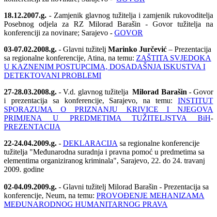
18.12.2007.g.
- Zamjenik glavnog tužitelja i zamjenik rukovoditelja
Posebnog odjela za RZ Milorad Barašin - Govor tužitelja na
konferenciji za novinare; Sarajevo -
GOVOR
03-07.02.2008.g.
- Glavni tužitelj
Marinko Jurčević
– Prezentacija
sa regionalne konferencije, Atina, na temu:
ZAŠTITA SVJEDOKA
U KAZNENIM POSTUPCIMA, DOSADAŠNJA ISKUSTVA I
DETEKTOVANI PROBLEMI
27-28.03.2008.g.
- V.d. glavnog tužitelja
Milorad Barašin
- Govor
i prezentacija sa konferencije, Sarajevo, na temu:
INSTITUT
SPORAZUMA O PRIZNANJU KRIVICE I NJEGOVA
PRIMJENA U PREDMETIMA TUŽITELJSTVA BiH
-
PREZENTACIJA
22-24.04.2009.g.
-
DEKLARACIJA
sa regionalne konferencije
tužitelja "Međunarodna suradnja i pravna pomoć u predmetima sa
elementima organiziranog kriminala", Sarajevo, 22. do 24. travanj
2009. godine
02-04.09.2009.g.
- Glavni tužitelj Milorad Barašin - Prezentacija sa
konferencije, Neum, na temu:
PROVOĐENJE MEHANIZAMA
MEĐUNARODNOG HUMANITARNOG PRAVA