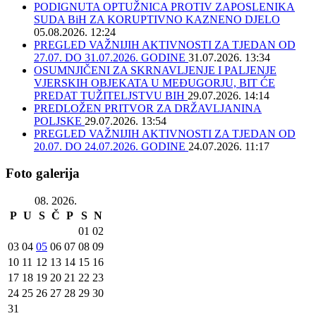
PODIGNUTA OPTUŽNICA PROTIV ZAPOSLENIKA
SUDA BiH ZA KORUPTIVNO KAZNENO DJELO
05.08.2026. 12:24
PREGLED VAŽNIJIH AKTIVNOSTI ZA TJEDAN OD
27.07. DO 31.07.2026. GODINE
31.07.2026. 13:34
OSUMNJIČENI ZA SKRNAVLJENJE I PALJENJE
VJERSKIH OBJEKATA U MEĐUGORJU, BIT ĆE
PREDAT TUŽITELJSTVU BIH
29.07.2026. 14:14
PREDLOŽEN PRITVOR ZA DRŽAVLJANINA
POLJSKE
29.07.2026. 13:54
PREGLED VAŽNIJIH AKTIVNOSTI ZA TJEDAN OD
20.07. DO 24.07.2026. GODINE
24.07.2026. 11:17
Foto galerija
08. 2026.
P
U
S
Č
P
S
N
01
02
03
04
05
06
07
08
09
10
11
12
13
14
15
16
17
18
19
20
21
22
23
24
25
26
27
28
29
30
31