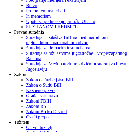
Fotografije interijera i eksterijera
Bilten
Promotivni materijali
In memoriam
Upute za podnošenje pritužbi UDT-u
SKY I ANOM PREDMETI
Pravna suradnja
Suradnja Tužilaštva BiH na međunarodnom,
regionalnom i nacionalnom nivou
Suradnja sa domaćim institucijama
Suradnja sa tužilaštvima jugoistočne Evrope/zapadnog
Balkana
Suradnja sa Međunarodnim krivičnim sudom za bivšu
Jugoslaviju
Zakoni
Zakon o Тužiteljstvu BiH
Zakon o Sudu BiH
Kazneno pravo
Građansko pravo
Zakoni FBIH
Zakoni RS
Zakoni Brčko Distrikt
Ostali propisi
Tužitelji
Glavni tužitelj