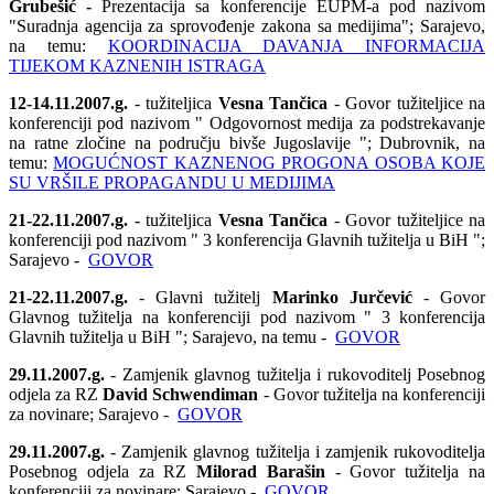
Grubešić -
Prezentacija sa konferencije EUPM-a pod nazivom
"Suradnja agencija za sprovođenje zakona sa medijima"; Sarajevo,
na temu:
KOORDINACIJA DAVANJA INFORMACIJA
TIJEKOM KAZNENIH ISTRAGA
12-14.11.2007.g.
- tužiteljica
Vesna Tančica
- Govor tužiteljice na
konferenciji pod nazivom " Odgovornost medija za podstrekavanje
na ratne zločine na području bivše Jugoslavije "; Dubrovnik, na
temu:
MOGUĆNOST KAZNENOG PROGONA OSOBA KOJE
SU VRŠILE PROPAGANDU U MEDIJIMA
21-22.11.2007.g.
- tužiteljica
Vesna Tančica
- Govor tužiteljice na
konferenciji pod nazivom " 3 konferencija Glavnih tužitelja u BiH ";
Sarajevo -
GOVOR
21-22.11.2007.g.
- Glavni tužitelj
Marinko Jurčević
- Govor
Glavnog tužitelja na konferenciji pod nazivom " 3 konferencija
Glavnih tužitelja u BiH "; Sarajevo, na temu -
GOVOR
29.11.2007.g.
- Zamjenik glavnog tužitelja i rukovoditelj Posebnog
odjela za RZ
David Schwendiman
- Govor tužitelja na konferenciji
za novinare; Sarajevo -
GOVOR
29.11.2007.g.
- Zamjenik glavnog tužitelja i zamjenik rukovoditelja
Posebnog odjela za RZ
Milorad Barašin
- Govor tužitelja na
konferenciji za novinare; Sarajevo -
GOVOR