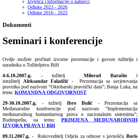
Izvješća i informacije o nabavci
Odluke 2023 - 2026
Odluke 2016 - 2022
Dokumenti
Seminari i konferencije
Ovdje možete pročitati izvorne prezentacije i govore tužitelja i
suradnika u Tužiteljstvu BiH
4-6.10.2007.g.
- tužitelj
Milorad Barašin
i
istražitelj
Aleksandar Faladžić
-
Prezentacija sa savjetovanja
pravnika pod nazivom “Oktobarski pravnički dani”; Banja Luka, na
temu:
KOMANDNA ODGOVORNOST
29-30.10.2007.g.
- tužitelj
Ibro
Buli
ć
- Prezentacija sa
Međunarodne konferencije pod nazivom “Implementacija
međunarodnog humanitarnog prava u nacionalnim sistemima”;
Budimpešta, na temu:
PRIMJENA MEĐUNARODNIH
IZVORA PRAVA U BiH
09.11.2007.g. -
Rukovoditelj Odjela za odnose s javnošću
Boris