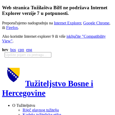
Web stranica Tužilaštva BiH ne podržava Internet
Explorer verzije 7 u potpunosti.
Preporučujemo nadogradnju na
Internet Explorer
,
Google Chrome
,
ili
Firefox
.
Ako koristite Internet explorer 9 ili više
isključite "Compatibility
View"
.
hrv
bos
срп
eng
Tužiteljstvo Bosne i
Hercegovine
O Tužiteljstvu
Riječ glavnog tužitelja
Kodeks tužiteljske etike