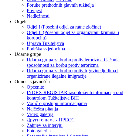
Poruke prethodnih glavnih tužitelja
Povijest
Nadležnosti
Odjeli
Odjel I (Posebni odjel za ratne zločine)
Odjel II (Posebni odjel za organizirani kriminal i
korupciju)
Uprava Tužiteljstva
Podrška svjedocima
Udarne grupe
Udarna grupa za borbu protiv terorizma i jačanja
sposobnosti za borbu protiv terorizma
Udarna grupa za borbu protiv trgovine ljudima i
organizirane ilegalne imigracije
Odnosi s javnošću
Općenito
INDEX REGISTAR raspoloživih informacija pod
kontrolom Tužiteljstva BiH
Vodič o pristupu informacijama
Najčešća pitanja
Video galerija
Други о нама - ПРЕСC
Zahtjev za intervju
Foto galerija