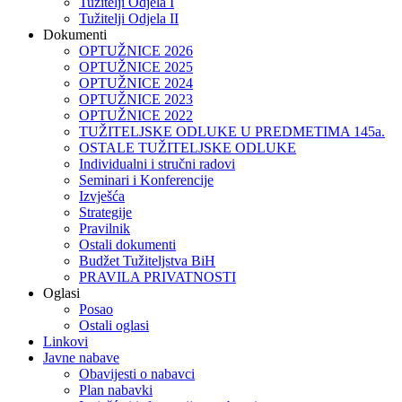
Tužitelji Odjela I
Tužitelji Odjela II
Dokumenti
OPTUŽNICE 2026
OPTUŽNICE 2025
OPTUŽNICE 2024
OPTUŽNICE 2023
OPTUŽNICE 2022
TUŽITELJSKE ODLUKE U PREDMETIMA 145a.
OSTALE TUŽITELJSKE ODLUKE
Individualni i stručni radovi
Seminari i Konferencije
Izvješća
Strategije
Pravilnik
Ostali dokumenti
Budžet Tužiteljstva BiH
PRAVILA PRIVATNOSTI
Oglasi
Posao
Ostali oglasi
Linkovi
Javne nabave
Obavijesti o nabavci
Plan nabavki