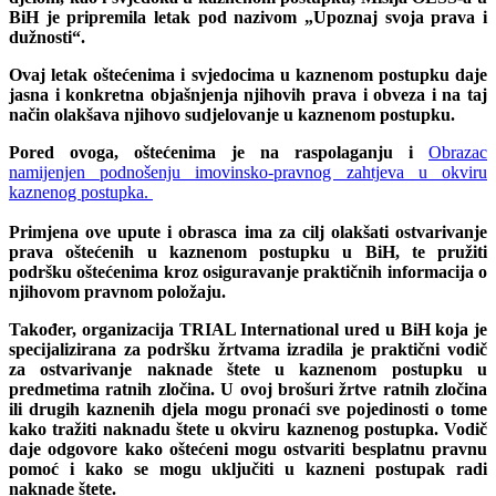
BiH je pripremila letak pod nazivom „Upoznaj svoja prava i
dužnosti“.
Ovaj letak oštećenima i svjedocima u kaznenom postupku daje
jasna i konkretna objašnjenja njihovih prava i obveza i na taj
način olakšava njihovo sudjelovanje u kaznenom postupku.
Pored ovoga, oštećenima je na raspolaganju i
Obrazac
namijenjen podnošenju imovinsko-pravnog zahtjeva u okviru
kaznenog postupka.
Primjena ove upute i obrasca ima za cilj olakšati ostvarivanje
prava oštećenih u kaznenom postupku u BiH, te pružiti
podršku oštećenima kroz osiguravanje praktičnih informacija o
njihovom pravnom položaju.
Također, organizacija TRIAL International ured u BiH koja je
specijalizirana za podršku žrtvama izradila je praktični vodič
za ostvarivanje naknade štete u kaznenom postupku u
predmetima ratnih zločina. U ovoj brošuri žrtve ratnih zločina
ili drugih kaznenih djela mogu pronaći sve pojedinosti o tome
kako tražiti naknadu štete u okviru kaznenog postupka. Vodič
daje odgovore kako oštećeni mogu ostvariti besplatnu pravnu
pomoć i kako se mogu uključiti u kazneni postupak radi
naknade štete.