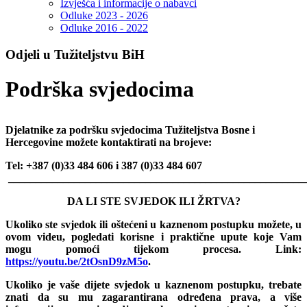
Izvješća i informacije o nabavci
Odluke 2023 - 2026
Odluke 2016 - 2022
Odjeli u Tužiteljstvu BiH
Podrška svjedocima
Djelatnike za podršku svjedocima Tužiteljstva Bosne i
Hercegovine možete kontaktirati na brojeve:
Tel: +387 (0)33 484 606 i
387 (0)33
484 607
______________________________________________________
DA LI STE SVJEDOK ILI ŽRTVA?
Ukoliko ste svjedok ili oštećeni u kaznenom postupku možete, u
ovom videu, pogledati korisne i praktične upute koje Vam
mogu pomoći tijekom procesa. Link:
https://youtu.be/2tOsnD9zM5o
.
Ukoliko je vaše dijete svjedok u kaznenom postupku, trebate
znati da su mu zagarantirana određena prava, a više