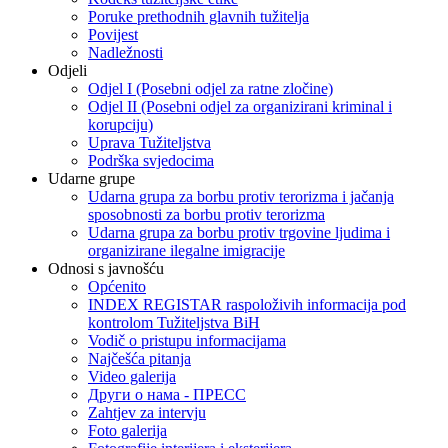
Poruke prethodnih glavnih tužitelja
Povijest
Nadležnosti
Odjeli
Odjel I (Posebni odjel za ratne zločine)
Odjel II (Posebni odjel za organizirani kriminal i
korupciju)
Uprava Tužiteljstva
Podrška svjedocima
Udarne grupe
Udarna grupa za borbu protiv terorizma i jačanja
sposobnosti za borbu protiv terorizma
Udarna grupa za borbu protiv trgovine ljudima i
organizirane ilegalne imigracije
Odnosi s javnošću
Općenito
INDEX REGISTAR raspoloživih informacija pod
kontrolom Tužiteljstva BiH
Vodič o pristupu informacijama
Najčešća pitanja
Video galerija
Други о нама - ПРЕСC
Zahtjev za intervju
Foto galerija