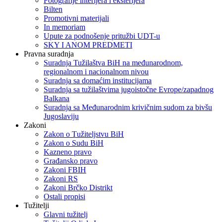
Fotografije interijera i eksterijera
Bilten
Promotivni materijali
In memoriam
Upute za podnošenje pritužbi UDT-u
SKY I ANOM PREDMETI
Pravna suradnja
Suradnja Tužilaštva BiH na međunarodnom,
regionalnom i nacionalnom nivou
Suradnja sa domaćim institucijama
Suradnja sa tužilaštvima jugoistočne Evrope/zapadnog
Balkana
Suradnja sa Međunarodnim krivičnim sudom za bivšu
Jugoslaviju
Zakoni
Zakon o Тužiteljstvu BiH
Zakon o Sudu BiH
Kazneno pravo
Građansko pravo
Zakoni FBIH
Zakoni RS
Zakoni Brčko Distrikt
Ostali propisi
Tužitelji
Glavni tužitelj