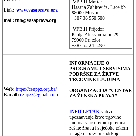
VPBiH Mostar
Hasana Zahirovića, Lace bb
Link:
www.vasaprava.org
88000 Mostar
+387 36 558 580
mail:
thb@vasaprava.org
VPBiH Prijedor
Kralja Aleksandra br. 29
79000 Prijedor
+387 52 241 290
INFORMACIJE O
PROGRAMU I SERVISIMA
PODRŠKE ZA ŽRTVE
TRGOVINE LJUDIMA
Web:
https://cenppz.org.ba/
ORGANIZACIJA “CENTAR
E-mail:
czppzz@gmail.com
ZA ŽENSKA PRAVA”
INFO LETAK
sadrži
upoznavanje žrtve trgovine
ljudima sa osnovnim pravima
zaštite žrtava i svjedoka tokom
istrage i u okviru sudskog