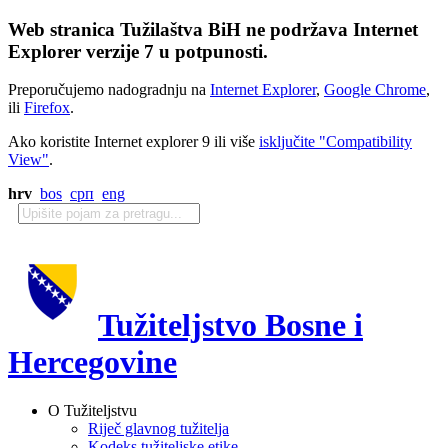
Web stranica Tužilaštva BiH ne podržava Internet
Explorer verzije 7 u potpunosti.
Preporučujemo nadogradnju na
Internet Explorer
,
Google Chrome
,
ili
Firefox
.
Ako koristite Internet explorer 9 ili više
isključite "Compatibility
View"
.
hrv
bos
срп
eng
Tužiteljstvo Bosne i
Hercegovine
O Tužiteljstvu
Riječ glavnog tužitelja
Kodeks tužiteljske etike