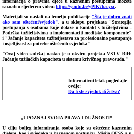
informacija o pravima djece u kaznenim postupcima možete
saznati u sljedećem videu:
https://youtu.be/yPfK7ha-yxc
.
Materijali su nastali na temelju publikacije
"Šta je dobro znati
ako sam oštećeni/svjedok"
, a u sklopu projekata "Strategija
postupanja s osobama koje dolaze u kontakt s tužiteljstvima -
Podrška tužiteljstvima u implementaciji medijske komponente"
i "Jačanje kapaciteta tužiteljestava za profesionalno postupanje
i osjetljivost za potrebe oštećenih svjedoka"
"Ovaj video sadržaj nastao je u okviru projekta VSTV BiH:
Jačanje tužilačkih kapaciteta u sistemu krivičnog pravosuđa."
Informativni letak pogledajte
ovdje:
Da li ste svjedok ili žrtva?
„
UPOZNAJ SVOJA PRAVA I DUŽNOSTI“
U cilju boljeg informiranja osoba koje su oštećene kaznenim
djelom, kao i svjedoka u kaznenom postupku, Misija OESS-a u