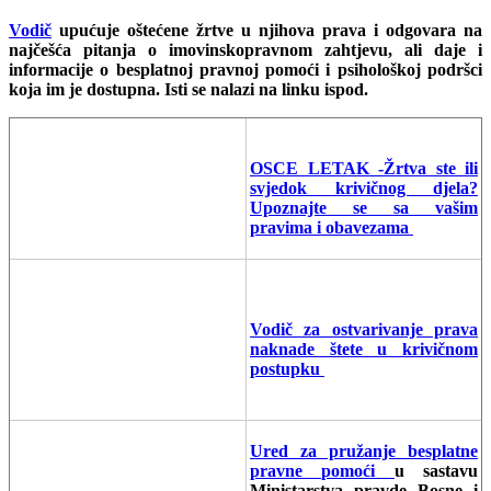
Vodič
upućuje oštećene žrtve u njihova prava i odgovara na
najčešća pitanja o imovinskopravnom zahtjevu, ali daje i
informacije o besplatnoj pravnoj pomoći i psihološkoj podršci
koja im je dostupna. Isti se nalazi na linku ispod.
OSCE LETAK -Žrtva ste ili
svjedok krivičnog djela?
Upoznajte se sa vašim
pravima i obavezama
Vodič za ostvarivanje prava
naknade štete u krivičnom
postupku
Ured za pružanje besplatne
pravne pomoći
u sastavu
Ministarstva pravde Bosne i