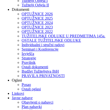
Tužitelji Odjela I
Tužitelji Odjela II
Dokumenti
OPTUŽNICE 2026
OPTUŽNICE 2025
OPTUŽNICE 2024
OPTUŽNICE 2023
OPTUŽNICE 2022
TUŽITELJSKE ODLUKE U PREDMETIMA 145a.
OSTALE TUŽITELJSKE ODLUKE
Individualni i stručni radovi
Seminari i Konferencije
Izvješća
Strategije
Pravilnik
Ostali dokumenti
Budžet Tužiteljstva BiH
PRAVILA PRIVATNOSTI
Oglasi
Posao
Ostali oglasi
Linkovi
Javne nabave
Obavijesti o nabavci
Plan nabavki