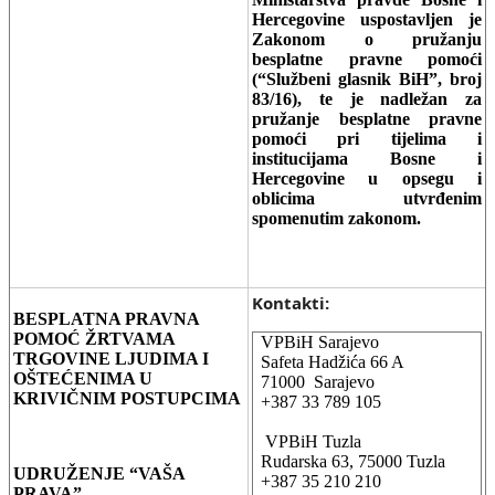
Hercegovine uspostavljen je
Zakonom o pružanju
besplatne pravne pomoći
(“Službeni glasnik BiH”, broj
83/16), te je nadležan za
pružanje besplatne pravne
pomoći pri tijelima i
institucijama Bosne i
Hercegovine u opsegu i
oblicima utvrđenim
spomenutim zakonom.
Kontakti:
BESPLATNA PRAVNA
POMOĆ ŽRTVAMA
VPBiH Sarajevo
TRGOVINE LJUDIMA I
Safeta Hadžića 66 A
OŠTEĆENIMA U
71000 Sarajevo
KRIVIČNIM POSTUPCIMA
+387 33 789 105
VPBiH Tuzla
Rudarska 63, 75000 Tuzla
UDRUŽENJE “VAŠA
+387 35 210 210
PRAVA”